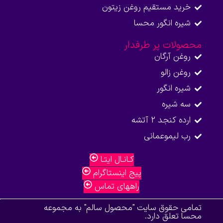
خرید مستقیم روغن زیتون
شیره انگور محسا
محصولات پر طرفدار
روغن آرگان
روغن زالو
شیره انگور
سه شیره
ارده کنجد 2 آتشه
رب لیموعمانی
کـانـال ایتـا
پیج اینستاگرام
راههای تماس
تمامی حقوق سایت "محصول سالم" به مجموعه
محسا تعلق دارد.