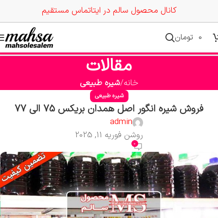
کانال محصول سالم در ایتا
تماس مستقیم
0
تومان
مقالات
خانه
شیره طبیعی
شیره طبیعی
فروش شیره انگور اصل همدان بریکس 75 الی 77
admin
روشن فوریه 11, 2025
0