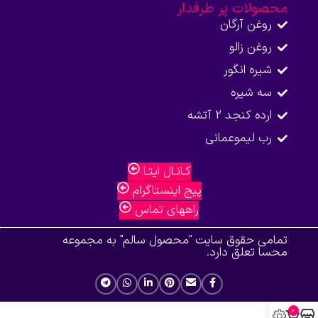
محصولات پر طرفدار
روغن آرگان
روغن زالو
شیره انگور
سه شیره
ارده کنجد 2 آتشه
رب لیموعمانی
کـانـال ایتـا
پیج اینستاگرام
راههای تماس
تمامی حقوق سایت "محصول سالم" به مجموعه
محسا تعلق دارد.
0