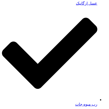
عسل ارگانیک
رب میوه جات