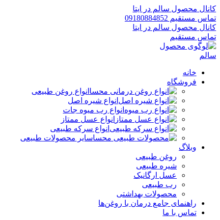
کانال محصول سالم در ایتا
تماس مستقیم 09180884852
کانال محصول سالم در ایتا
تماس مستقیم
خانه
فروشگاه
انواع روغن طبیعی
انواع شیره اصل
انواع رب میوه جات
انواع عسل ممتاز
انواع سرکه طبیعی
سایر محصولات طبیعی
وبلاگ
روغن طبیعی
شیره طبیعی
عسل ارگانیک
رب طبیعی
محصولات بهداشتی
راهنمای جامع درمان با روغن‌ها
تماس با ما