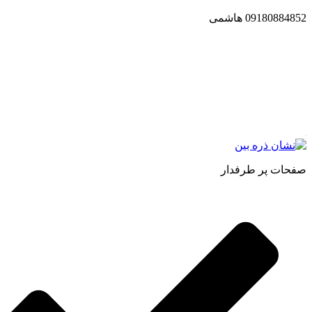
09180884852 هاشمی
مجموعه محصول سالم (محسا) با تولید و ارسال محصولاتی کاملا
طبیعی ، اصل و باکیفیت مطلوب به سراسر کشور ، پتانسیل تامین
حجم انبوهی از سفارشات در داخل کشور را دارا میباشد ما در زمینه
فروش مستقیم انواع روغنهای درمانی و خوراکی ، انواع شیره های
اصل و طبیعی ، انواع رب میوه جات ، انواع عسل ، سرکه های
طبیعی ، ارده کنجد ، کره بادام زمینی و … فعالیت می کنیم.
صفحات پر طرفدار