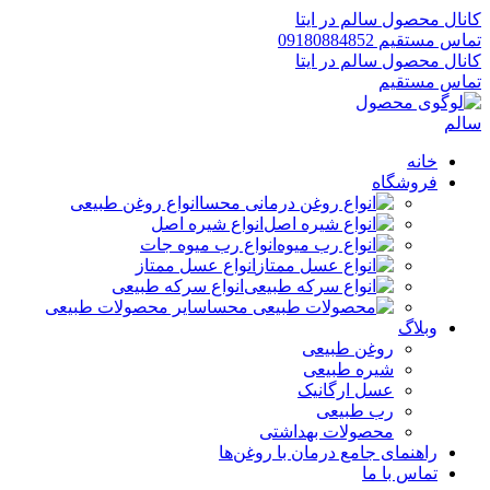
کانال محصول سالم در ایتا
تماس مستقیم 09180884852
کانال محصول سالم در ایتا
تماس مستقیم
خانه
فروشگاه
انواع روغن طبیعی
انواع شیره اصل
انواع رب میوه جات
انواع عسل ممتاز
انواع سرکه طبیعی
سایر محصولات طبیعی
وبلاگ
روغن طبیعی
شیره طبیعی
عسل ارگانیک
رب طبیعی
محصولات بهداشتی
راهنمای جامع درمان با روغن‌ها
تماس با ما