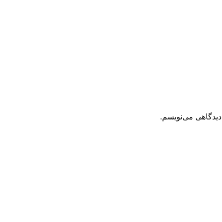
دیدگاهی می‌نویسم.
عی ، اصل و باکیفیت مطلوب به سراسر کشور ، پتانسیل تامین حجم انب
عی ، انواع رب میوه جات ، انواع عسل ، سرکه های طبیعی ، ارده کنجد 