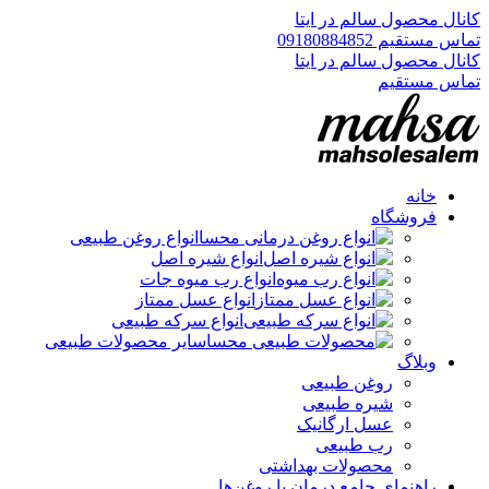
کانال محصول سالم در ایتا
تماس مستقیم 09180884852
کانال محصول سالم در ایتا
تماس مستقیم
خانه
فروشگاه
انواع روغن طبیعی
انواع شیره اصل
انواع رب میوه جات
انواع عسل ممتاز
انواع سرکه طبیعی
سایر محصولات طبیعی
وبلاگ
روغن طبیعی
شیره طبیعی
عسل ارگانیک
رب طبیعی
محصولات بهداشتی
راهنمای جامع درمان با روغن‌ها