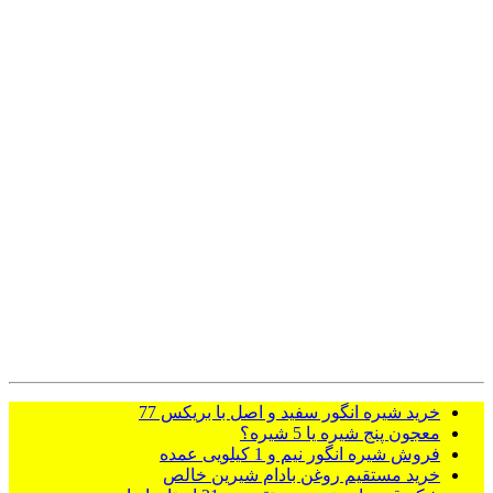
خرید شیره انگور سفید و اصل با بریکس 77
معجون پنج شیره یا 5 شیره؟
فروش شیره انگور نیم و 1 کیلویی عمده
خرید مستقیم روغن بادام شیرین خالص