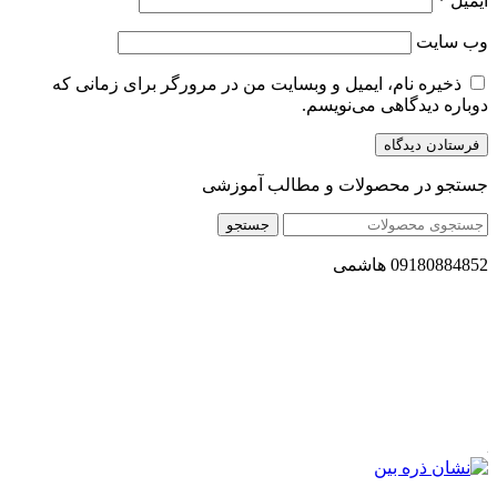
ایمیل
*
وب‌ سایت
ذخیره نام، ایمیل و وبسایت من در مرورگر برای زمانی که
دوباره دیدگاهی می‌نویسم.
جستجو در محصولات و مطالب آموزشی
جستجو
09180884852 هاشمی
مجموعه محصول سالم (محسا) با تولید و ارسال محصولاتی کاملا
طبیعی ، اصل و باکیفیت مطلوب به سراسر کشور ، پتانسیل تامین
حجم انبوهی از سفارشات در داخل کشور را دارا میباشد ما در زمینه
فروش مستقیم انواع روغنهای درمانی و خوراکی ، انواع شیره های
اصل و طبیعی ، انواع رب میوه جات ، انواع عسل ، سرکه های
طبیعی ، ارده کنجد ، کره بادام زمینی و … فعالیت می کنیم.