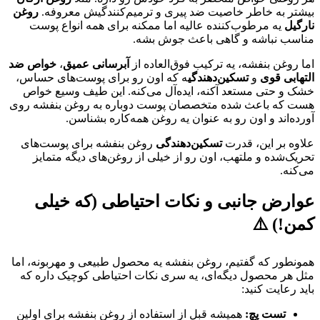
بیشتر به خاطر خاصیت ضد پیری و ترمیم‌کنندگیش معروفه.
روغن
نارگیل
یه مرطوب‌کننده عالیه اما ممکنه برای همه انواع پوست
مناسب نباشه و گاهی باعث جوش بشه.
اما روغن بنفشه، یه ترکیب فوق‌العاده از
آبرسانی عمیق
،
خواص ضد
التهابی قوی
و
تسکین‌دهندگی
ه که اون رو برای پوست‌های حساس،
خشک و حتی مستعد آکنه، ایده‌آل می‌کنه. این طیف وسیع خواص
هست که باعث شده متخصصان پوست دوباره به روغن بنفشه روی
آورده‌اند و اون رو به عنوان یه روغن همه‌کاره بشناسن.
علاوه بر این، قدرت
تسکین‌دهندگی
روغن بنفشه برای پوست‌های
تحریک‌شده و ملتهب، اون رو از خیلی از روغن‌های دیگه متمایز
می‌کنه.
عوارض جانبی و نکات احتیاطی (که خیلی
کمن!) ⚠️
همونطور که گفتیم، روغن بنفشه یه محصول طبیعی و مهربونه، اما
مثل هر محصول دیگه‌ای، یه سری نکات احتیاطی کوچیک داره که
باید رعایت کنید:
تست پچ:
همیشه قبل از استفاده از روغن بنفشه برای اولین