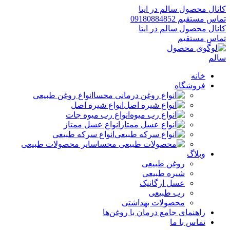
کانال محصول سالم در ایتا
تماس مستقیم 09180884852
کانال محصول سالم در ایتا
تماس مستقیم
خانه
فروشگاه
انواع روغن طبیعی
انواع شیره اصل
انواع رب میوه جات
انواع عسل ممتاز
انواع سرکه طبیعی
سایر محصولات طبیعی
وبلاگ
روغن طبیعی
شیره طبیعی
عسل ارگانیک
رب طبیعی
محصولات بهداشتی
راهنمای جامع درمان با روغن‌ها
تماس با ما