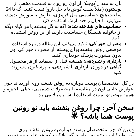
بار، یه مقدار کوچیک از اون رو روی یه قسمت مخفی از
پوستتون (مثلاً پشت گوش یا داخل بازو) تست کنید. اگه تا 24
ساعت هیچ حساسیتی مثل قرمزی، خارش یا سوزش ندیدید،
می‌تونید با خیال راحت ازش استفاده کنید.
حساسیت‌های شناخته شده:
اگه به گل بنفشه یا هر گیاه دیگه
از خانواده بنفشگان حساسیت دارید، از این روغن استفاده
نکنید.
مصرف خوراکی:
تاکید می‌کنم، این مقاله درباره استفاده
موضعی روغن بنفشه برای پوسته. از مصرف خوراکی اون
بدون مشورت پزشک خودداری کنید.
بارداری و شیردهی:
همیشه قبل از استفاده از هر محصول
گیاهی در دوران بارداری یا شیردهی، با پزشکتون مشورت
کنید.
در کل، متخصصان پوست دوباره به روغن بنفشه روی آورده‌اند چون
عوارض جانبی اون در مقایسه با محصولات شیمیایی، خیلی ناچیزه و
همین موضوع، امنیت استفاده ازش رو بالا می‌بره.
سخن آخر: چرا روغن بنفشه باید تو روتین
پوست شما باشه؟ 🌟
دیدین که چرا متخصصان پوست دوباره به روغن بنفشه روی
آورده‌اند؟ این روغن یه دنیای شگفت‌انگیزه که هم علم و هم تجربه،