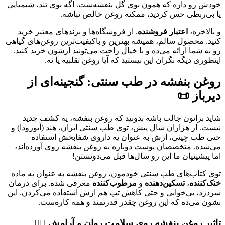
خودش رو داره که همون بوی گل بنفشه‌ست. اگه بوی تند، شیمیایی
یا بی‌ربطی حس کردید، ممکنه روغن خالص نباشه.
و بالاخره،
اعتبار فروشنده
. از فروشگاه‌ها و برندهای معتبر خرید
کنید. محصول سالم، همیشه بهترین و باکیفیت‌ترین روغن‌های گیاهی
رو به شما ارائه می‌ده و با خیال راحت می‌تونید ازشون خرید کنید.
اینطوری دیگه نگران این نیستید که آیا روغن تقلبیه یا نه.
روغن بنفشه در طب سنتی: گنجینه‌ای از
دیرباز 📜
شاید براتون جالب باشه بدونید که روغن بنفشه، یه کشف جدید
نیست. از هزاران سال پیش، توی طب سنتی ایران، هند (آیورودا) و
حتی طب چینی، ازش به عنوان یه داروی شفابخش استفاده
می‌شده. متخصصان پوست دوباره به روغن بنفشه روی آورده‌اند،
اما پیشینیان ما این رو سال‌ها قبل می‌دونستن!
توی کتاب‌های طب سنتی خودمون، روغن بنفشه به عنوان یه ماده
خنک‌کننده
،
تسکین‌دهنده
و
مرطوب‌کننده
معرفی شده. برای درمان
سردرد، بی‌خوابی و حتی کاهش تب هم ازش استفاده می‌کردن. این
نشون می‌ده که این روغن چقدر قدرتمند و همه کاره‌ست.
تاثیر روغن بنفشه روی سلامت روان و آرامش 🧘‍♀️