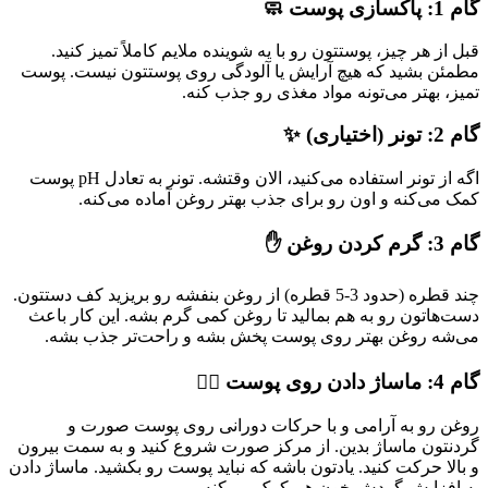
گام 1: پاکسازی پوست 🧼
قبل از هر چیز، پوستتون رو با یه شوینده ملایم کاملاً تمیز کنید.
مطمئن بشید که هیچ آرایش یا آلودگی روی پوستتون نیست. پوست
تمیز، بهتر می‌تونه مواد مغذی رو جذب کنه.
گام 2: تونر (اختیاری) ✨
اگه از تونر استفاده می‌کنید، الان وقتشه. تونر به تعادل pH پوست
کمک می‌کنه و اون رو برای جذب بهتر روغن آماده می‌کنه.
گام 3: گرم کردن روغن ✋
چند قطره (حدود 3-5 قطره) از روغن بنفشه رو بریزید کف دستتون.
دست‌هاتون رو به هم بمالید تا روغن کمی گرم بشه. این کار باعث
می‌شه روغن بهتر روی پوست پخش بشه و راحت‌تر جذب بشه.
گام 4: ماساژ دادن روی پوست 🧘‍♀️
روغن رو به آرامی و با حرکات دورانی روی پوست صورت و
گردنتون ماساژ بدین. از مرکز صورت شروع کنید و به سمت بیرون
و بالا حرکت کنید. یادتون باشه که نباید پوست رو بکشید. ماساژ دادن
به افزایش گردش خون هم کمک می‌کنه.