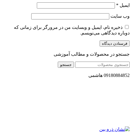
ایمیل
*
وب‌ سایت
ذخیره نام، ایمیل و وبسایت من در مرورگر برای زمانی که
دوباره دیدگاهی می‌نویسم.
جستجو در محصولات و مطالب آموزشی
جستجو
09180884852 هاشمی
مجموعه محصول سالم (محسا) با تولید و ارسال محصولاتی کاملا
طبیعی ، اصل و باکیفیت مطلوب به سراسر کشور ، پتانسیل تامین
حجم انبوهی از سفارشات در داخل کشور را دارا میباشد ما در زمینه
فروش مستقیم انواع روغنهای درمانی و خوراکی ، انواع شیره های
اصل و طبیعی ، انواع رب میوه جات ، انواع عسل ، سرکه های
طبیعی ، ارده کنجد ، کره بادام زمینی و … فعالیت می کنیم.