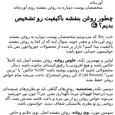
متخصصان پوست دوباره به روغن بنفشه روی آورده‌اند
چطور روغن بنفشه باکیفیت رو تشخیص
بدیم؟ 🧐
خب، حالا که می‌دونیم متخصصان پوست دوباره به روغن بنفشه
روی آورده‌اند و چقدر خوبه، سوال اینه که از کجا یه روغن بنفشه
باکیفیت پیدا کنیم؟ بازار پر شده از محصولات جورواجور، پس باید
حواسمون حسابی جمع باشه:
اولین و مهمترین نکته،
خلوص روغنه
. روغن بنفشه اصل باید کاملاً
خالص باشه و هیچ افزودنی یا رقیق‌کننده‌ای نداشته باشه. دنبال
محصولاتی باشید که روشون نوشته باشه “100% خالص” یا “پرس
سرد” (Cold Pressed). این روش استخراج، باعث می‌شه تمام خواص
روغن حفظ بشه.
دومین نکته،
بسته‌بندیه
. روغن‌های گیاهی باید تو بطری‌های شیشه‌ای
تیره (ترجیحاً قهوه‌ای تیره) نگهداری بشن. چرا؟ چون نور خورشید
می‌تونه خواص روغن رو از بین ببره و باعث فاسد شدنش بشه. اگه
روغنی رو تو بطری پلاستیکی شفاف دیدید، حواستون باشه.
سومین مورد،
بوی روغنه
. روغن بنفشه اصل، بوی ملایم و خاص