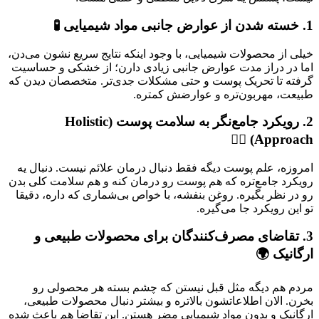
1. خسته شدن از عوارض جانبی مواد شیمیایی 🧪
خیلی از محصولات شیمیایی، با وجود اینکه نتایج سریع نشون می‌دن،
اما در دراز مدت عوارض جانبی زیادی دارن؛ از خشکی و حساسیت
گرفته تا تحریک پوست و حتی مشکلات جدی‌تر. متخصصان دیدن که
طبیعت، مهربون‌تره و عوارضش کمتره.
2. رویکرد جامع‌نگر به سلامت پوست (Holistic
Approach) 🧘‍♀️
امروزه، علم پوست دیگه فقط دنبال درمان علائم نیست. دنبال یه
رویکرد جامع‌تره که هم پوست رو درمان کنه و هم سلامت کلی بدن
رو در نظر بگیره. روغن بنفشه، با خواص بی‌شماری که داره، دقیقا
تو این رویکرد جا می‌گیره.
3. تقاضای مصرف‌کنندگان برای محصولات طبیعی و
ارگانیک 🌍
مردم هم دیگه مثل قبل نیستن که چشم بسته هر محصولی رو
بخرن. الان اطلاعاتشون بالاتره و بیشتر دنبال محصولات طبیعی،
ارگانیک و بدون مواد شیمیایی مضر هستن. این تقاضا هم باعث شده