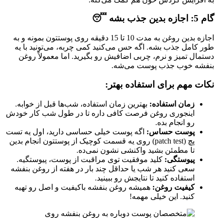
گام 5: اجازه بدین جذب بشه 😴
اجازه بدین روغن به مدت 10 تا 15 دقیقه روی پوستتون بمونه و به
طور کامل جذب بشه. اگه حس می‌کنید کمی چربه، می‌تونید با یه
دستمال تمیز و نرم، چربی اضافیش رو بگیرید. اما معمولاً روغن
بنفشه خوب جذب پوست می‌شه.
نکات مهم برای استفاده بهتر:
زمان استفاده:
بهترین زمان استفاده، شب‌ها قبل از خوابه.
اینجوری روغن فرصت کافی داره تا در طول شب کار خودش
رو انجام بده.
پوست حساس:
اگه پوست خیلی حساسی دارید، اول یه تست
پچ (patch test) روی یه قسمت کوچیک از پوستتون انجام بدین
تا مطمئن بشید واکنشی نشون نمی‌ده.
پیوستگی:
کلید موفقیت توی مراقبت از پوست، پیوستگیه.
سعی کنید هر شب یا حداقل چند بار در هفته از روغن بنفشه
استفاده کنید تا نتایجش رو ببینید.
کیفیت روغن:
همیشه روغن بنفشه باکیفیت و اصل رو تهیه
کنید. این خیلی مهمه!