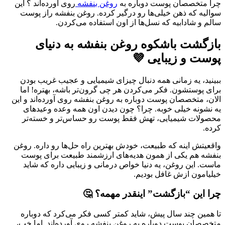
چرا متخصصان پوست دوباره به
روغن بنفشه
روی آورده‌اند ؟ این
سوالیه‌ که ذهن خیلی‌ها رو درگیر کرده. روغن بنفشه راز پوست
سالم و شادابیه که نسل‌ها از اون استفاده می‌کردن.
بازگشت باشکوه روغن بنفشه به دنیای
پوست و زیبایی 💜
ببینید، یه زمانی همه دنبال چیزای شیمیایی و عجیب غریب بودن
برای پوستشون. فکر می‌کردن هر چی گرون‌تر باشه، بهتره! اما
الان، متخصصان پوست دوباره به روغن بنفشه روی آورده‌اند و این
یه نشونه خیلی خوبه. چرا؟ چون دیدن اون همه وعده وعیدهای
محصولات شیمیایی، تهش فقط پوست رو حساس‌تر و خسته‌تر
کرده.
واقعیتش اینه که طبیعت، خودش بهترین راه حل‌ها رو داره. روغن
بنفشه هم یکی از همون هدیه‌های ارزشمند طبیعت برای پوست
ماست. این روغن، یه دنیا خواص درمانی و زیبایی داره که شاید
خیلیامون ازش غافل بودیم.
چرا این “بازگشت” اینقدر مهمه؟ 🤔
تا همین چند سال پیش، شاید کمتر کسی فکر می‌کرد که دوباره
متخصصان پوست دوباره به روغن بنفشه روی آورده‌اند. اما خب،