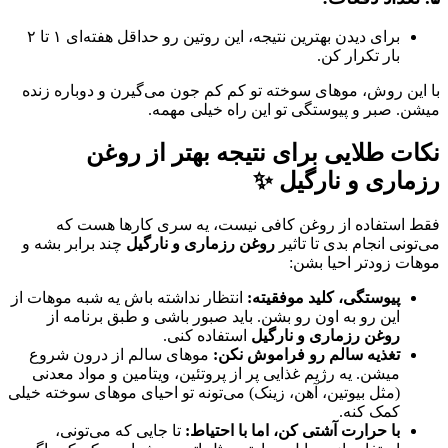
برای دیدن بهترین نتیجه، این روتین رو حداقل هفته‌ای ۱ تا ۲
بار تکرار کن.
با این روش، موهای سوخته تو کم کم جون می‌گیرن و دوباره زنده
میشن. صبر و پیوستگی تو این راه خیلی مهمه.
نکات طلایی برای نتیجه بهتر از
روغن
رزماری و نارگیل
✨
فقط استفاده از روغن کافی نیست، یه سری کارها هست که
می‌تونی انجام بدی تا تاثیر
روغن رزماری و نارگیل
چند برابر بشه و
موهات زودتر احیا بشن:
پیوستگی، کلید موفقیته:
انتظار نداشته باش یه شبه موهات از
این رو به اون رو بشن. باید صبور باشی و طبق برنامه از
روغن رزماری و نارگیل
استفاده کنی.
تغذیه سالم رو فراموش نکن:
موهای سالم از درون شروع
میشن. یه رژیم غذایی پر از پروتئین، ویتامین و مواد معدنی
(مثل بیوتین، آهن، زینک) می‌تونه تو احیای موهای سوخته خیلی
کمک کنه.
با حرارت آشتی کن، اما با احتیاط:
تا جایی که می‌تونی،