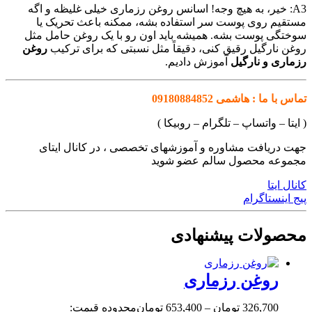
A3: خیر، به هیچ وجه! اسانس روغن رزماری خیلی غلیظه و اگه
مستقیم روی پوست سر استفاده بشه، ممکنه باعث تحریک یا
سوختگی پوست بشه. همیشه باید اون رو با یک روغن حامل مثل
روغن نارگیل رقیق کنی، دقیقاً مثل نسبتی که برای ترکیب
روغن
رزماری و نارگیل
آموزش دادیم.
تماس با ما : هاشمی 09180884852
( ایتا – واتساپ – تلگرام – روبیکا )
جهت دریافت مشاوره و آموزشهای تخصصی ، در کانال ایتای
مجموعه محصول سالم عضو شوید
کانال ایتا
پیج اینستاگرام
محصولات پیشنهادی
روغن رزماری
326,700
تومان
–
653,400
تومان
محدوده قیمت: