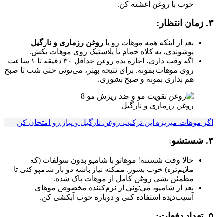
خوب با روغن آغشته کن.
۳. زمان انتظار:
بعد از اینکه همه موهات رو با
روغن رزماری و نارگیل
پوشوندی، یه کلاه حمام یا پلاستیک روی موهات بکش.
اگه وقت داری، اجازه بده روغن حداقل ۳۰ دقیقه تا ۱ ساعت
روی موهات بمونه. برای نتیجه بهتر، می‌تونی حتی شب تا صبح
هم بذاری بمونه و صبح بشوری.
روغن رزماری و نارگیل
اگر موهات میریزه این ترکیب روغن نارگیل و پیاز رو امتحان کن
۴. شستشو:
حالا وقت شستنه! موهاتو با شامپو بدون سولفات (که
ملایم‌تره) خوب بشور. ممکنه نیاز باشه دو بار شامپو کنی تا
مطمئن بشی روغن کامل از موهات پاک شده.
بعد از شامپو، می‌تونی از نرم‌کننده مخصوص موهای
آسیب‌دیده استفاده کنی و دوباره خوب آبکشی کن.
۵. تعداد دفعات: