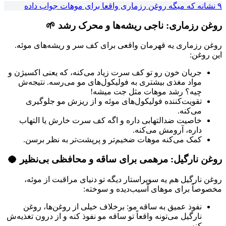
۹ نشانه که میگه روغن رزماری واقعا برای موهات جواب داده
روغن رزماری: ناجی ریشه‌ها و محرک رشد 🌱
روغن رزماری یه قهرمان واقعی برای کف سر و ریشه‌های موئه.
این روغن:
جریان خون رو تو کف سرت زیاد می‌کنه، که یعنی اکسیژن و
مواد مغذی بیشتری به فولیکول‌های مو می‌رسه. نتیجه‌ش
چیه؟ رشد موهات مثل جت میشه!
تقویت‌کننده فولیکول‌های موئه و از ریزش مو جلوگیری
می‌کنه.
خاصیت ضدالتهابی داره و اگه کف سرت خارش یا التهاب
داره، آرومش می‌کنه.
کمک می‌کنه موهات ضخیم‌تر و پرپشت‌تر به نظر برسن.
روغن نارگیل: مرهمی برای ساقه و محافظی بی‌نظیر 🥥
روغن نارگیل هم یه سوپراستار دیگه تو دنیای مراقبت از موئه،
مخصوصاً برای موهای آسیب‌دیده و سوخته:
نفوذ عمیق به ساقه مو: برخلاف خیلی از روغن‌ها، روغن
نارگیل می‌تونه واقعاً تو ساقه مو نفوذ کنه و از درون تغذیه‌ش
کنه.