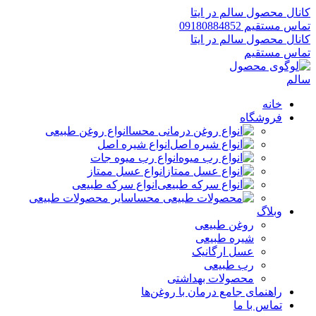
کانال محصول سالم در ایتا
تماس مستقیم 09180884852
کانال محصول سالم در ایتا
تماس مستقیم
خانه
فروشگاه
انواع روغن طبیعی
انواع شیره اصل
انواع رب میوه جات
انواع عسل ممتاز
انواع سرکه طبیعی
سایر محصولات طبیعی
وبلاگ
روغن طبیعی
شیره طبیعی
عسل ارگانیک
رب طبیعی
محصولات بهداشتی
راهنمای جامع درمان با روغن‌ها
تماس با ما