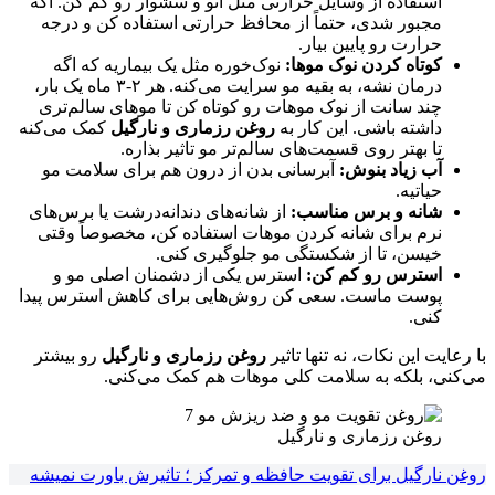
استفاده از وسایل حرارتی مثل اتو و سشوار رو کم کن. اگه
مجبور شدی، حتماً از محافظ حرارتی استفاده کن و درجه
حرارت رو پایین بیار.
کوتاه کردن نوک موها:
نوک‌خوره مثل یک بیماریه که اگه
درمان نشه، به بقیه مو سرایت می‌کنه. هر ۲-۳ ماه یک بار،
چند سانت از نوک موهات رو کوتاه کن تا موهای سالم‌تری
داشته باشی. این کار به
روغن رزماری و نارگیل
کمک می‌کنه
تا بهتر روی قسمت‌های سالم‌تر مو تاثیر بذاره.
آب زیاد بنوش:
آبرسانی بدن از درون هم برای سلامت مو
حیاتیه.
شانه و برس مناسب:
از شانه‌های دندانه‌درشت یا برس‌های
نرم برای شانه کردن موهات استفاده کن، مخصوصاً وقتی
خیسن، تا از شکستگی مو جلوگیری کنی.
استرس رو کم کن:
استرس یکی از دشمنان اصلی مو و
پوست ماست. سعی کن روش‌هایی برای کاهش استرس پیدا
کنی.
با رعایت این نکات، نه تنها تاثیر
روغن رزماری و نارگیل
رو بیشتر
می‌کنی، بلکه به سلامت کلی موهات هم کمک می‌کنی.
روغن رزماری و نارگیل
روغن نارگیل برای تقویت حافظه و تمرکز ؛ تاثیرش باورت نمیشه