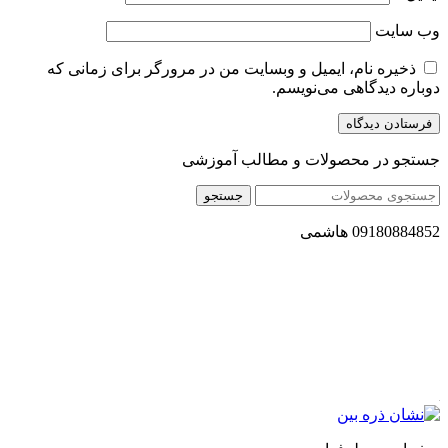
وب‌ سایت
ذخیره نام، ایمیل و وبسایت من در مرورگر برای زمانی که
دوباره دیدگاهی می‌نویسم.
جستجو در محصولات و مطالب آموزشی
جستجو
09180884852 هاشمی
مجموعه محصول سالم (محسا) با تولید و ارسال محصولاتی کاملا
طبیعی ، اصل و باکیفیت مطلوب به سراسر کشور ، پتانسیل تامین
حجم انبوهی از سفارشات در داخل کشور را دارا میباشد ما در زمینه
فروش مستقیم انواع روغنهای درمانی و خوراکی ، انواع شیره های
اصل و طبیعی ، انواع رب میوه جات ، انواع عسل ، سرکه های
طبیعی ، ارده کنجد ، کره بادام زمینی و … فعالیت می کنیم.