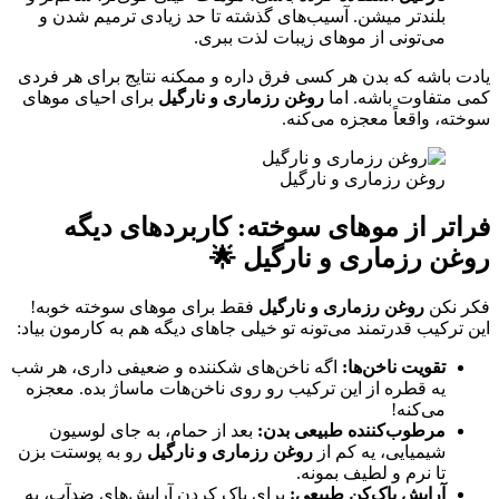
بلندتر میشن. آسیب‌های گذشته تا حد زیادی ترمیم شدن و
می‌تونی از موهای زیبات لذت ببری.
یادت باشه که بدن هر کسی فرق داره و ممکنه نتایج برای هر فردی
کمی متفاوت باشه. اما
روغن رزماری و نارگیل
برای احیای موهای
سوخته، واقعاً معجزه می‌کنه.
روغن رزماری و نارگیل
فراتر از موهای سوخته: کاربردهای دیگه
روغن رزماری و نارگیل
🌟
فکر نکن
روغن رزماری و نارگیل
فقط برای موهای سوخته خوبه!
این ترکیب قدرتمند می‌تونه تو خیلی جاهای دیگه هم به کارمون بیاد:
تقویت ناخن‌ها:
اگه ناخن‌های شکننده و ضعیفی داری، هر شب
یه قطره از این ترکیب رو روی ناخن‌هات ماساژ بده. معجزه
می‌کنه!
مرطوب‌کننده طبیعی بدن:
بعد از حمام، به جای لوسیون
شیمیایی، یه کم از
روغن رزماری و نارگیل
رو به پوستت بزن
تا نرم و لطیف بمونه.
آرایش پاک‌کن طبیعی:
برای پاک کردن آرایش‌های ضدآب، یه