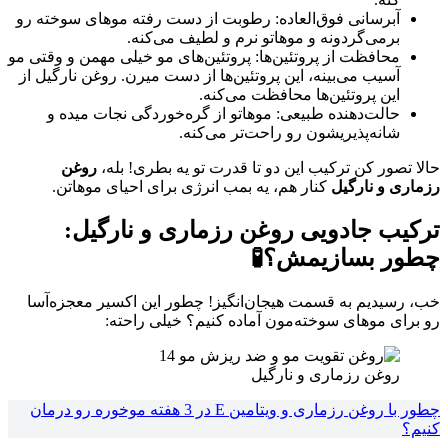
آبرسانی فوق‌العاده: رطوبت از دست رفته موهای سوخته رو
برمی‌گردونه و موهاتو نرم و لطیف می‌کنه.
محافظت از پروتئین‌ها: پروتئین‌های مو خیلی مهمن و وقتی مو
آسیب می‌بینه، این پروتئین‌ها از دست میرن. روغن نارگیل از
این پروتئین‌ها محافظت می‌کنه.
حالت‌دهنده طبیعی: موهاتو از گره‌خوردگی نجات میده و
شانه‌پذیریشون رو راحت‌تر می‌کنه.
حالا تصور کن ترکیب این دو تا قدرت تو یه بطری! بله،
روغن
رزماری و نارگیل
کنار هم، یه بمب انرژی برای احیای موهاتن.
ترکیب جادویی
روغن رزماری و نارگیل
:
چطور بسازیمش؟🧪
خب، رسیدیم به قسمت هیجان‌انگیز! چطور این اکسیر معجزه‌آسا
رو برای موهای سوخته‌مون آماده کنیم؟ خیلی راحته:
روغن رزماری و نارگیل
چطور با روغن رزماری و ویتامین E در 3 هفته موخوره رو درمان
کنیم؟