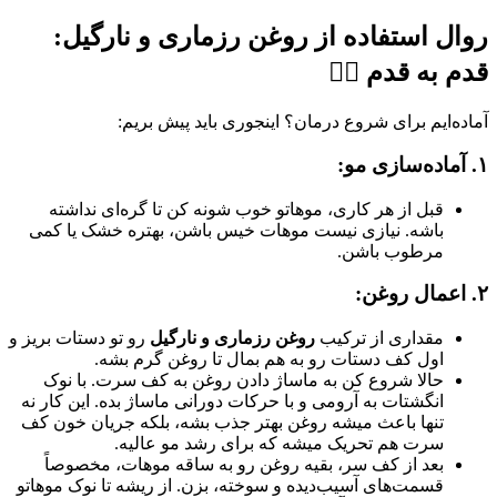
روال استفاده از
روغن رزماری و نارگیل
:
قدم به قدم 🚶‍♀️
آماده‌ایم برای شروع درمان؟ اینجوری باید پیش بریم:
۱. آماده‌سازی مو:
قبل از هر کاری، موهاتو خوب شونه کن تا گره‌ای نداشته
باشه. نیازی نیست موهات خیس باشن، بهتره خشک یا کمی
مرطوب باشن.
۲. اعمال روغن:
مقداری از ترکیب
روغن رزماری و نارگیل
رو تو دستات بریز و
اول کف دستات رو به هم بمال تا روغن گرم بشه.
حالا شروع کن به ماساژ دادن روغن به کف سرت. با نوک
انگشتات به آرومی و با حرکات دورانی ماساژ بده. این کار نه
تنها باعث میشه روغن بهتر جذب بشه، بلکه جریان خون کف
سرت هم تحریک میشه که برای رشد مو عالیه.
بعد از کف سر، بقیه روغن رو به ساقه موهات، مخصوصاً
قسمت‌های آسیب‌دیده و سوخته، بزن. از ریشه تا نوک موهاتو