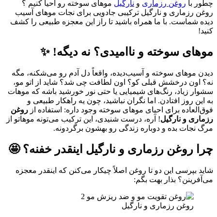
چطور با
روغن رزماری
و
نارگیل
موهای سوخته رو احیا کنیم ؟
روغن رزماری و نارگیل ترکیبی جادویی برای نجات موهای آسیب
دیده شماست. با ما همراه باشید تا راز این معجزه طبیعی را کشف
کنید!
موهای سوخته و ناامیدی؟ نه دیگه! ✨
دیدن موهای سوخته و آسیب‌دیده، واقعاً دل آدم رو می‌شکنه، مگه
نه؟ اون درخشش قبلی کو؟ اون لطافت چی شد؟ شاید از اتو مو،
سشوار زیاد، رنگ‌های شیمیایی یا حتی نور خورشید باشه که موهات
به این روز افتادن. اما نگران نباشید، چون یه راهکار طبیعی و
فوق‌العاده برای احیای موهای سوخته وجود داره: استفاده از
روغن
رزماری و نارگیل
! آره، درست شنیدی، این ترکیب می‌تونه موهاتو از
مرگ نجات بده و دوباره زندگی رو بهشون برگردونه.
چرا
روغن رزماری و نارگیل
اینقدر خفنه؟ 🤩
شاید بپرسی این دو تا روغن اصلاً چیکار می‌کنن که اینقدر معجزه
می‌آفرینن؟ بذار بهت بگم:
روغن رزماری و نارگیل