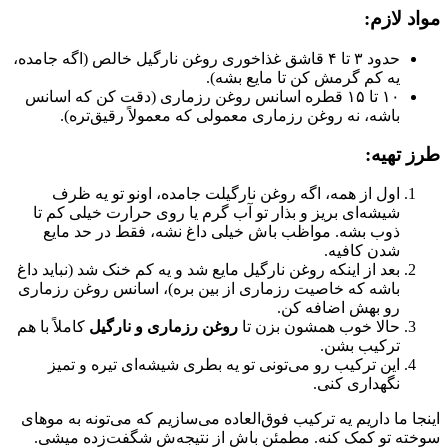
مواد لازم:
حدود ۳ تا ۴ قاشق غذاخوری روغن نارگیل خالص (اگه جامده،
یه کم گرمش کن تا مایع بشه).
۱۰ تا ۱۵ قطره اسانس روغن رزماری (دقت کن که اسانس
باشه، نه روغن رزماری معمولی که معمولاً رقیق‌تره).
طرز تهیه:
اول از همه، اگه روغن نارگیلت جامده، اونو تو یه ظرف
شیشه‌ای بریز و بذار تو آب گرم یا روی حرارت خیلی کم تا
ذوب بشه. مواظب باش خیلی داغ نشه، فقط در حد مایع
شدن کافیه.
بعد از اینکه روغن نارگیل مایع شد و یه کم خنک شد (نباید داغ
باشه که خاصیت رزماری از بین بره)، اسانس روغن رزماری
رو بهش اضافه کن.
حالا خوب همشون بزن تا
روغن رزماری و نارگیل
کاملاً با هم
ترکیب بشن.
این ترکیب رو می‌تونی تو یه بطری شیشه‌ای تیره و تمیز
نگهداری کنی.
اینجا ما داریم یه ترکیب فوق‌العاده می‌سازیم که می‌تونه به موهای
سوخته تو کمک کنه. مطمئن باش از نتیجه‌ش شگفت‌زده میشی.