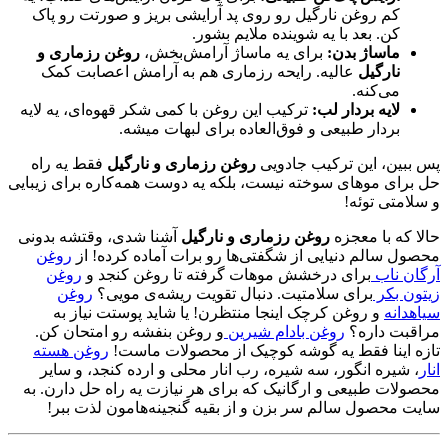
کم روغن نارگیل رو روی پد آرایشی بریز و صورتت رو پاک
کن. بعد با یه شوینده ملایم بشور.
ماساژ بدن:
برای یه ماساژ آرامش‌بخش،
روغن رزماری و
نارگیل
عالیه. رایحه رزماری هم به آرامش اعصابت کمک
می‌کنه.
لایه بردار لب:
ترکیب این روغن با کمی شکر قهوه‌ای، یه لایه
بردار طبیعی و فوق‌العاده برای لبهات میشه.
پس ببین، این ترکیب جادویی
روغن رزماری و نارگیل
فقط یه راه
حل برای موهای سوخته نیست، بلکه یه دوست همه‌کاره برای زیبایی
و سلامتی توئه!
حالا که با معجزه
روغن رزماری و نارگیل
آشنا شدی، وقتشه بدونی
محصول سالم دنیایی از شگفتی‌ها رو برات آماده کرده! از
روغن
آرگان ناب
برای درخشش موهات گرفته تا روغن کنجد و
روغن
زیتون بکر
برای سلامتیت. دنبال تقویت ریشه‌ی مویی؟
روغن
سیاهدانه
و روغن کرچک اینجا منتظرن! یا شاید پوستت نیاز به
مراقبت داره؟
روغن بادام شیرین
و روغن بنفشه رو امتحان کن.
تازه اینا فقط یه گوشه کوچیک از محصولات ماست!
روغن هسته
انار
، شیره انگور، سه شیره، رب انار محلی و ارده کنجد، و سایر
محصولات طبیعی و ارگانیک که برای هر نیازت یه راه حل دارن. به
سایت محصول سالم سر بزن و از بقیه گنجینه‌هامون لذت ببر!