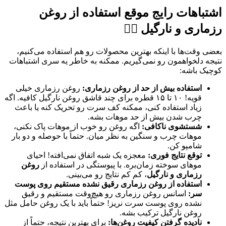
اشتباهات رایج موقع استفاده از
روغن
رزماری و نارگیل
🤦‍♀️
بعضی وقت‌ها با اینکه بهترین محصولات رو هم استفاده می‌کنیم،
نتیجه دلخواهمون رو نمی‌گیریم. ممکنه به خاطر یه سری اشتباهات
کوچیک باشه:
استفاده بیش از حد از روغن رزماری:
روغن رزماری خیلی
قویه! ۱۰ تا ۱۵ قطره برای چند قاشق روغن نارگیل کافیه. اگه
زیاد استفاده کنی، ممکنه کف سرت رو تحریک کنه یا باعث
چرب شدن بیش از حد موهات بشه.
شستشوی ناکافی:
اگه روغن رو خوب از موهات پاک نکنی،
موهات چرب و سنگین به نظر میان. حتماً با حوصله و دو بار
شامپو کن.
توقع نتایج فوری:
معجزه یک شبه اتفاق نمی‌افته! احیای
موهای سوخته زمان‌بره. با پیوستگی در استفاده از
روغن
رزماری و نارگیل
، کم کم نتایج رو می‌بینی.
استفاده از روغن رزماری رقیق نشده مستقیم روی پوست
سر:
اسانس روغن رزماری رو هیچ‌وقت مستقیم و رقیق
نشده روی پوست سرت نریز! حتماً باید با یک روغن حامل مثل
روغن نارگیل ترکیب بشه.
نادیده گرفتن کیفیت روغن‌ها:
برای بهترین نتیجه، حتماً از