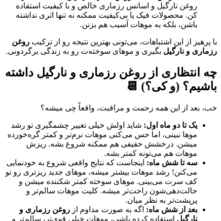
روغن نارگیل و اسانس رزماری خالص و با کیفیت استفاده
کن. محصولات فیک یا بی‌کیفیت ممکنه نه تنها اثری نداشته
باشن، بلکه به موهات آسیب هم بزنن.
با پرهیز از این اشتباهات، می‌تونی بهترین نتیجه رو از ترکیب
روغن
رزماری و نارگیل
بگیری و موهای سوخته‌ت رو به زندگی برگردونی.
چه انتظاری از
روغن رزماری و نارگیل
داشته
باشیم؟ (و کی؟) 📆
خب، بعد از این همه زحمت و مراقبت، واقعاً چی میشه؟
یک تا دو ماه اول:
شاید اولش خیلی تغییر چشمگیری تو رشد
موها نبینی، اما حس می‌کنی موهات نرم‌تر و کمتر گره‌خورده
میشن. درخشش خفیفی هم ممکنه شروع بشه. ریزش
موهات هم می‌تونه کمتر بشه.
سه تا شش ماه:
اینجاست که نتایج واقعی شروع به خودنمایی
می‌کنن! رشد موهات بیشتر میشه، موهای جدید ریزتری رو تو
کف سرت می‌بینی. موهای سوخته کمتر شکننده میشن و
حالت‌دهی‌شون راحت‌تر میشه. کلیت موهات سالم‌تر و
پرپشت‌تر به نظر میان.
بعد از شش ماه:
اگه به صورت مداوم از
روغن رزماری و
نارگیل
استفاده کرده باشی، موهات خیلی قوی‌تر، سالم‌تر و