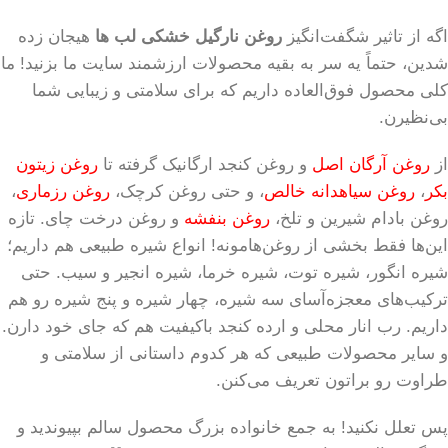
اگه از تاثیر شگفت‌انگیز
روغن نارگیل خشکی لب ها
هیجان زده
شدین، حتماً یه سر به بقیه محصولات ارزشمند سایت ما بزنید! ما
کلی محصول فوق‌العاده داریم که برای سلامتی و زیبایی شما
بی‌نظیرن.
از
روغن آرگان اصل
و روغن کنجد ارگانیک گرفته تا
روغن زیتون
بکر
،
روغن سیاهدانه خالص
، و حتی روغن کرچک،
روغن رزماری
،
روغن بادام شیرین و تلخ،
روغن بنفشه
و روغن درخت چای. تازه
این‌ها فقط بخشی از روغن‌هامونه! انواع شیره طبیعی هم داریم؛
شیره انگور، شیره توت، شیره خرما، شیره انجیر و سیب. حتی
ترکیب‌های معجزه‌آسای سه شیره، چهار شیره و پنج شیره رو هم
داریم. رب انار محلی و ارده کنجد باکیفیت هم که جای خود دارن.
و سایر محصولات طبیعی که هر کدوم داستانی از سلامتی و
طراوت رو براتون تعریف می‌کنن.
پس تعلل نکنید! به جمع خانواده بزرگ محصول سالم بپیوندید و