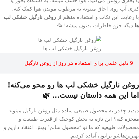
یا بخاری روشن می‌کنید، هوا خشک میشه. یه دستگاه بخور یا
کتری آب روی اجاق میتونه به مرطوب موندن هوا کمک کنه.
با رعایت این نکات و استفاده منظم از
روغن نارگیل خشکی لب
ها
دیگه جزو خاطرات بدتون میشه! 🥳
روغن نارگیل خشکی لب ها
9 دلیل علمی برای استفاده هر روز از روغن نارگیل
روغن نارگیل خشکی لب ها رو محو می‌کنه!
اما این همه داستان نیست… 🌿
دیدید چقدر یه محصول طبیعی ساده مثل روغن نارگیل میتونه
معجزه کنه؟ این تازه یه بخش کوچیک از قدرت طبیعت و
محصولات طبیعیه که ما تو “محصول سالم” بهش اعتقاد داریم و
بهترین‌هاشو براتون آماده کردیم.