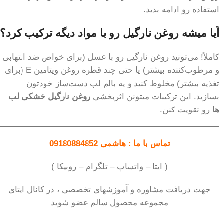
استفاده رو ادامه بدید.
آیا میشه روغن نارگیل رو با مواد دیگه ترکیب کرد؟
کاملاً! می‌تونید روغن نارگیل رو با عسل (برای خواص ضد التهابی
و مرطوب‌کننده بیشتر) یا حتی چند قطره روغن ویتامین E (برای
تغذیه بیشتر) مخلوط کنید و یه بالم لب دست‌ساز خودتون
بسازید. این ترکیبات میتونن اثربخشی
روغن نارگیل خشکی لب
ها
رو تقویت کنن.
تماس با ما : هاشمی 09180884852
( ایتا – واتساپ – تلگرام – روبیکا )
جهت دریافت مشاوره و آموزشهای تخصصی ، در کانال ایتای
مجموعه محصول سالم عضو شوید