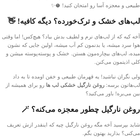
طبیعی و معجزه آسا رو امتحان کنید! 🥥✨
لب‌های خشک و ترک‌خورده؟ دیگه کافیه! 👋
آخه کیه که از لب‌های نرم و لطیف بدش بیاد؟ هیچ‌کس! اما وقتی
هوا سرد میشه، یا بدنمون کم آب میشه، اولین جایی که نشون
میده، لب‌های بیچاره‌مون هستن. خشک و پوسته‌پوسته میشن و
کلی اذیتمون می‌کنن.
ولی نگران نباشید! یه قهرمان طبیعی و خفن اومده تا به داد
لب‌هاتون برسه:
روغن نارگیل خشکی لب ها
رو برای همیشه از
بین می‌بره! باور می‌کنید؟
روغن نارگیل چطور معجزه می‌کنه؟ 🪄
شاید بپرسید آخه مگه روغن نارگیل چیه که اینقدر ازش تعریف
می‌کنی؟ بذارید بهتون بگم.