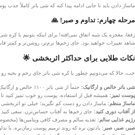
ماساژ دادن باید تا جایی ادامه پیدا کنه که شی باتر کاملاً جذب پو
مرحله چهارم: تداوم و صبر! 🙏
رفقا، معجزه یک شبه اتفاق نمی‌افته! برای اینکه بتونیم با کره شی ب
شاهد تغییرات خواهید بود. جای زخم‌ها نرم‌تر، روشن‌تر و کمتر قا
نکات طلایی برای حداکثر اثربخشی 🌟
خب، حالا که می‌دونیم چطور با کره شی باتر جای زخم و بخیه رو ک
شی باتر خالص و ارگانیک:
حتماً از شی باتر ۱۰۰٪ خالص و ارگانیک استفاده کنید. محصولات تقلبی یا حاوی افزودنی ممکنه نتیجه دلخواه رو نداشته باشن.
پوست تمیز:
همیشه قبل از استفاده، پوست رو خوب تمیز کنید تا 
ماساژ منظم:
ماساژ دادن رو دست کم نگیرید؛ خیلی تو اثربخشی 
از آفتاب دوری کنید:
جای زخم‌ها به آفتاب حساس‌ترن. سعی کنید او
رژیم غذایی سالم:
تغذیه سالم و مصرف کافی ویتامین‌ها (مخصوصاً ویتامین C و روی) به ترمیم پوست از داخل ب
صبر، صبر، صبر:
یادتون نره که روند ترمیم پوست زمان‌بره. با تدا