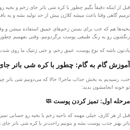
قبل از اینکه دقیقاً بگیم چطور با کره شی باتر جای زخم و بخیه 
ترمیم گاهی وقتا باعث میشه کلاژن بیش از حد تولید بشه و یه با
بخیه‌ها هم که خب برای بستن زخم‌های عمیق استفاده میشن و وقتی
رنگشون رو به رنگ طبیعی پوست برگردونیم. وقتی بفهمیم چطور با 
یادتون باشه که نوع پوست، عمق زخم، و حتی ژنتیک ما روی شدت جای
آموزش گام به گام: چطور با کره شی باتر جای 
خب، رسیدیم به بخش جذاب ماجرا! حالا که می‌دونیم شی باتر چیه و
تو خونه انجامشون بدید:
مرحله اول: تمیز کردن پوست 🧼
قبل از هر کاری، خیلی مهمه که ناحیه زخم یا بخیه رو حسابی تمیز
باتر بهتر جذب پوست بشه و بتونیم راحت‌تر با کره شی باتر جای ز