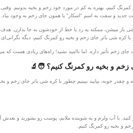
رو کمرنگ کنیم، بهتره یه کم در مورد خود زخم و بخیه بدونیم. وق
فت جدید و سفت به اسم “اسکار” یا همون جای زخم به وجود بیاد.
 باز میشن، ممکنه یه رد یا خط از خودشون به جا بذارن. هدف ما 
کره شی باتر جای زخم و بخیه رو کمرنگ کنیم، دیگه نگرانی‌ای ن
 زخم تأثیر داره. اما ناامید نشید! راه‌های زیادی هست که می‌ت
زخم و بخیه رو کمرنگ کنیم؟ 🧑‍🔬
 چقدر خوبه، بیایید ببینیم چطور با کره شی باتر جای زخم و بخی
 کنید. با آب ولرم و یه شوینده ملایم، پوست رو بشورید و بعدش 
خم و بخیه رو کمرنگ کنیم.