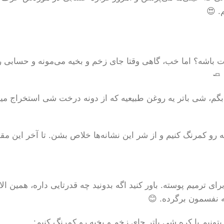
. 😍
اشه؟ اما خب، گاهی وقتا جای زخم و بخیه می‌مونه و حسابی رو 
🧈
 بگم، شی باتر یه روغن طبیعیه که از دونه درخت شی استخراج میشه 
و کمرنگ کنیم و از شر این نشانه‌ها خلاص بشن. تا آخر این مقال
 ترمیم پوسته. باور کنید اگه بدونید چه قدرتایی داره، همین ال
ه نفسمون برگرده. 😊
بتونیم با کره شی باتر جای زخم و بخیه رو کمرنگ کنیم: