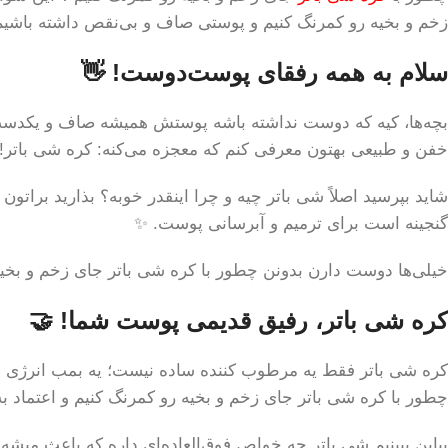
زخم و بخیه رو کمرنگ کنیم و پوستی صاف و بی‌نقص داشته باشیم
سلام به همه رفقای پوست‌دوست! 👋
بچه‌ها، کیه که دوست نداشته باشه پوستش همیشه صاف و یکدست ب
خفن و طبیعی بهتون معرفی کنم که معجزه می‌کنه: کره شی باتر! 
شاید بپرسید اصلاً شی باتر چیه و چرا اینقدر خوبه؟ بذارید براتون
گنجینه است برای ترمیم و آبرسانی پوست. ✨
خیلی‌ها دوست دارن بدونن چطور با کره شی باتر جای زخم و بخیه ر
کره شی باتر، رفیق قدیمی پوست شما! 🤝
کره شی باتر فقط یه مرطوب کننده ساده نیست؛ یه بمب انرژی برای
چطور با کره شی باتر جای زخم و بخیه رو کمرنگ کنیم و اعتماد ب
بیاین ببینیم شی باتر چه خواص فوق‌العاده‌ای داره که باعث میشه 