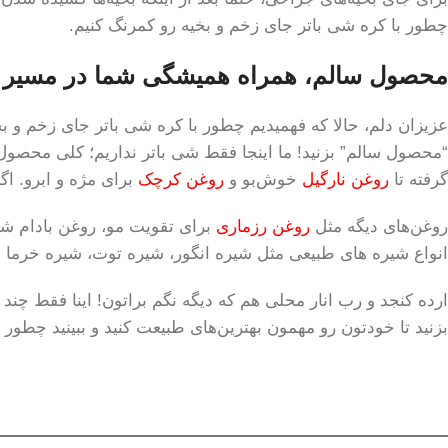
چطور با کره شی باتر جای زخم و بخیه رو کمرنگ کنیم.
محصول سالم، همراه همیشگی شما در مسیر زی
عزیزان دلم، حالا که فهمیدیم چطور با کره شی باتر جای زخم و 
“محصول سالم” بزنید! ما اینجا فقط شی باتر نداریم؛ کلی محصو
گرفته تا
روغن نارگیل
خوش‌بو و
روغن کرچک
برای مژه و ابرو. اگ
روغن‌های دیگه مثل
روغن رزماری
برای تقویت مو، روغن بادام ش
انواع شیره های طبیعی مثل شیره انگور، شیره توت، شیره خرما 
ارده کنجد و رب انار محلی هم که دیگه نگم براتون! اینا فقط چ
بزنید تا خودتون رو مهمون بهترین‌های طبیعت کنید و ببینید چطور