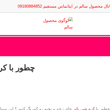
نال محصول سالم در ایتا
تماس مستقیم 09180884852
چطور با کر
چطور با
کره شی باتر
جای زخم و بخیه رو کمرنگ کنیم ؟ این سوا