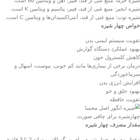
شیره خرما: منبع غنی از قند، فیبر، آهن و ویتامین B6 است.
شیره انجیر: منبع غنی از قند، فیبر، پتاسیم و ویتامین K است.
شیره توت: منبع غنی از قند، آنتی‌اکسیدان‌ها و ویتامین C است.
خواص چهار شیره
تقویت سیستم ایمنی بدن
بهبود عملکرد دستگاه گوارش
کاهش کلسترول خون
درمان برخی از بیماری‌ها مانند کم خونی، یبوست، اسهال و
سرماخوردگی
افزایش انرژی بدن
بهبود خلق و خو
تقویت حافظه
چهارشیره برای چاقی صورت
مقدار مصرف چهار شیره
مقدار مصرف چهار شیره برای بزرگسالان، روزانه 2 تا 3 قاشق