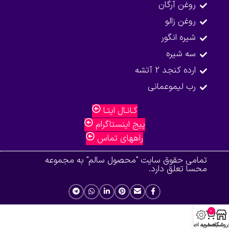
روغن آرگان
روغن زالو
شیره انگور
سه شیره
ارده کنجد 2 آتشه
رب لیموعمانی
کـانـال ایتـا
پیج اینستاگرام
راههای تماس
تمامی حقوق سایت "محصول سالم" به مجموعه
محسا تعلق دارد.
0
روشگاه
سبد خرید
صفحه اصلی