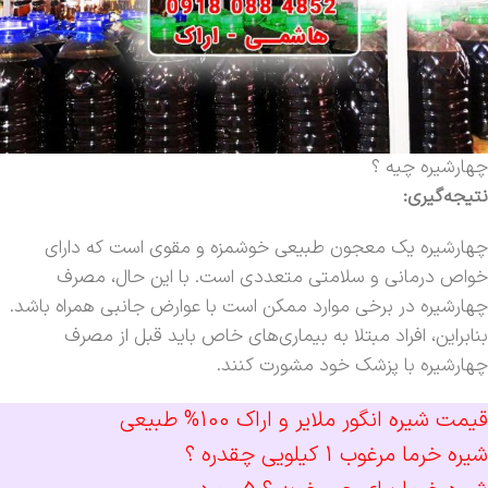
چهارشیره چیه ؟
نتیجه‌گیری:
چهارشیره یک معجون طبیعی خوشمزه و مقوی است که دارای
خواص درمانی و سلامتی متعددی است. با این حال، مصرف
چهارشیره در برخی موارد ممکن است با عوارض جانبی همراه باشد.
بنابراین، افراد مبتلا به بیماری‌های خاص باید قبل از مصرف
چهارشیره با پزشک خود مشورت کنند.
قیمت شیره انگور ملایر و اراک 100% طبیعی
شیره خرما مرغوب 1 کیلویی چقدره ؟