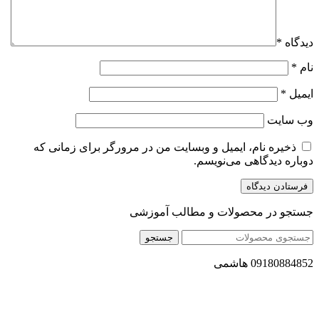
دیدگاه
*
نام
*
ایمیل
*
وب‌ سایت
ذخیره نام، ایمیل و وبسایت من در مرورگر برای زمانی که
دوباره دیدگاهی می‌نویسم.
جستجو در محصولات و مطالب آموزشی
جستجو
09180884852 هاشمی
مجموعه محصول سالم (محسا) با تولید و ارسال محصولاتی کاملا
طبیعی ، اصل و باکیفیت مطلوب به سراسر کشور ، پتانسیل تامین
حجم انبوهی از سفارشات در داخل کشور را دارا میباشد ما در زمینه