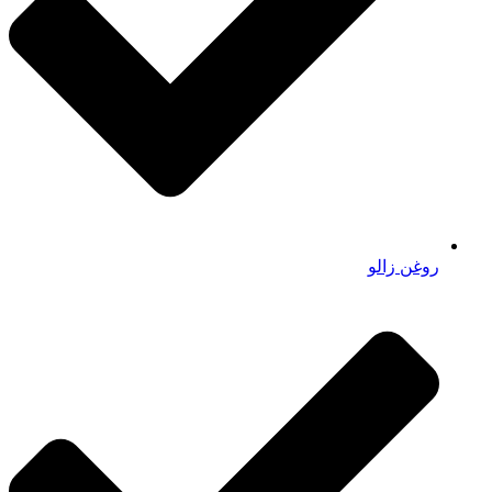
روغن زالو