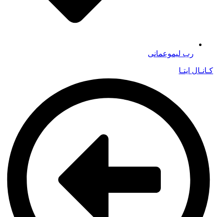
رب لیموعمانی
کـانـال ایتـا