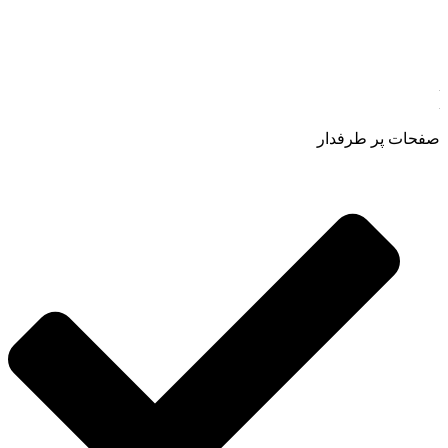
فروش مستقیم انواع روغنهای درمانی و خوراکی ، انواع شیره های
اصل و طبیعی ، انواع رب میوه جات ، انواع عسل ، سرکه های
طبیعی ، ارده کنجد ، کره بادام زمینی و … فعالیت می کنیم.
صفحات پر طرفدار