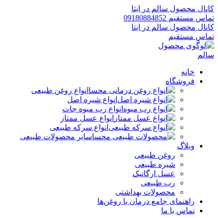
کانال محصول سالم در ایتا
تماس مستقیم 09180884852
کانال محصول سالم در ایتا
تماس مستقیم
خانه
فروشگاه
انواع روغن طبیعی
انواع شیره اصل
انواع رب میوه جات
انواع عسل ممتاز
انواع سرکه طبیعی
سایر محصولات طبیعی
وبلاگ
روغن طبیعی
شیره طبیعی
عسل ارگانیک
رب طبیعی
محصولات بهداشتی
راهنمای جامع درمان با روغن‌ها
تماس با ما