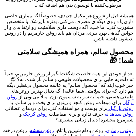
مرطوب‌کننده یا لوسیون بدن هم اضافه کنی.
همیشه قبل از شروع هر مکمل جدیدی، خصوصاً اگه بیماری خاصی
داری یا داروی دیگه‌ای مصرف می‌کنی، بهتره با پزشک یا متخصص
مشورت کنی. اما خب، اگه دوست داری سلامتیت رو ارتقا بدی و از
خواص گیاهی بهره ببری، مردان هم باید روغن خارمریم را در روتین
بدنشون داشته باشن.
محصول سالم، همراه همیشگی سلامتی
شما! 🎁
بعد از خوندن این همه خاصیت شگفت‌انگیز از روغن خارمریم، حتماً
ته دلت یه جایی برای محصولات طبیعی و سالم باز شده، نه؟ 😉
خبر خوب اینه که “محصول سالم” یه عالمه محصول بی‌نظیر دیگه
هم داره که برای سلامتی شما عالیه! اگه دنبال بهترین روغن‌های
طبیعی هستی، حتماً یه سر به سایتمون بزن. مثلاً می‌تونی از
روغن
آرگان
برای موهات، روغن کنجد و زیتون برای پخت و پز سالم، یا
روغن نارگیل
برای پوست و مو استفاده کنی. برای دردهای عضلانی
روغن سیاهدانه
حرف نداره و برای مفاصلت
روغن کرچک
و
شترمرغ محشره! دنبال زیبایی بیشتری؟
روغن رزماری
، روغن بادام شیرین یا تلخ،
روغن بنفشه
، روغن درخت