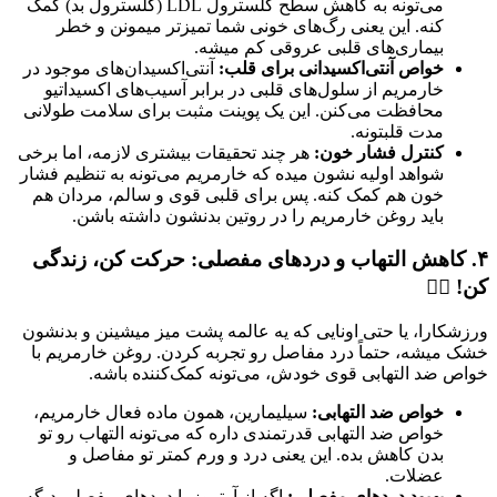
می‌تونه به کاهش سطح کلسترول LDL (کلسترول بد) کمک
کنه. این یعنی رگ‌های خونی شما تمیزتر میمونن و خطر
بیماری‌های قلبی عروقی کم میشه.
خواص آنتی‌اکسیدانی برای قلب:
آنتی‌اکسیدان‌های موجود در
خارمریم از سلول‌های قلبی در برابر آسیب‌های اکسیداتیو
محافظت می‌کنن. این یک پوینت مثبت برای سلامت طولانی
مدت قلبتونه.
کنترل فشار خون:
هر چند تحقیقات بیشتری لازمه، اما برخی
شواهد اولیه نشون میده که خارمریم می‌تونه به تنظیم فشار
خون هم کمک کنه. پس برای قلبی قوی و سالم، مردان هم
باید روغن خارمریم را در روتین بدنشون داشته باشن.
۴. کاهش التهاب و دردهای مفصلی: حرکت کن، زندگی
کن! 🏃‍♂️
ورزشکارا، یا حتی اونایی که یه عالمه پشت میز میشینن و بدنشون
خشک میشه، حتماً درد مفاصل رو تجربه کردن. روغن خارمریم با
خواص ضد التهابی قوی خودش، می‌تونه کمک‌کننده باشه.
خواص ضد التهابی:
سیلیمارین، همون ماده فعال خارمریم،
خواص ضد التهابی قدرتمندی داره که می‌تونه التهاب رو تو
بدن کاهش بده. این یعنی درد و ورم کمتر تو مفاصل و
عضلات.
بهبود دردهای مفصلی:
اگه از آرتروز یا دردهای مفصلی دیگه