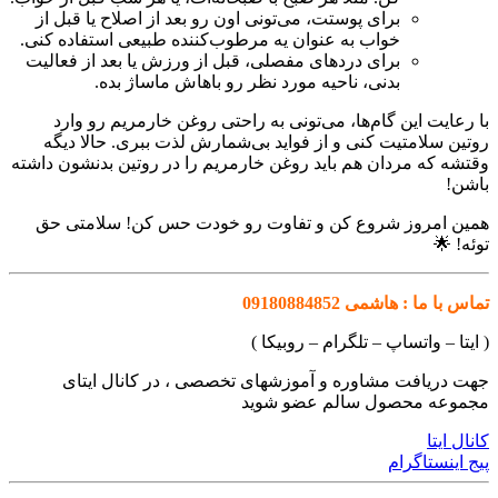
برای پوستت، می‌تونی اون رو بعد از اصلاح یا قبل از
خواب به عنوان یه مرطوب‌کننده طبیعی استفاده کنی.
برای دردهای مفصلی، قبل از ورزش یا بعد از فعالیت
بدنی، ناحیه مورد نظر رو باهاش ماساژ بده.
با رعایت این گام‌ها، می‌تونی به راحتی روغن خارمریم رو وارد
روتین سلامتیت کنی و از فواید بی‌شمارش لذت ببری. حالا دیگه
وقتشه که مردان هم باید روغن خارمریم را در روتین بدنشون داشته
باشن!
همین امروز شروع کن و تفاوت رو خودت حس کن! سلامتی حق
توئه! 🌟
تماس با ما : هاشمی 09180884852
( ایتا – واتساپ – تلگرام – روبیکا )
جهت دریافت مشاوره و آموزشهای تخصصی ، در کانال ایتای
مجموعه محصول سالم عضو شوید
کانال ایتا
پیج اینستاگرام