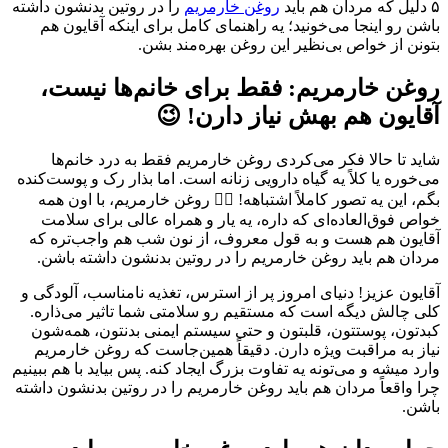
۵ دلیل که مردان هم باید
روغن خارمریم
را در روتین بدنشون داشته
باشن رو اینجا می‌خونید؛ یه راهنمای کامل برای اینکه آقایون هم
بتونن از خواص بی‌نظیر این روغن بهره‌مند بشن.
روغن خارمریم: فقط برای خانم‌ها نیست،
آقایون هم بهش نیاز دارن! 😉
شاید تا حالا فکر می‌کردی روغن خارمریم فقط به درد خانم‌ها
می‌خوره یا کلاً یه گیاه دارویی زنانه است. اما بذار رک و پوست‌کنده
بگم، این یه تصور کاملاً اشتباهه! 🙅‍♂️ روغن خارمریم، با اون همه
خواص فوق‌العاده‌ای که داره، یه یار و همراه عالی برای سلامت
آقایون هم هست و به قول معروف، از نون شب هم واجب‌تره که
مردان هم باید روغن خارمریم را در روتین بدنشون داشته باشن.
آقایون عزیز! دنیای امروز پر از استرس، تغذیه نامناسب، آلودگی و
کلی چالش دیگه است که مستقیم رو سلامتی شما تاثیر می‌ذاره.
کبدتون، پوستتون، قلبتون و حتی سیستم ایمنی بدنتون، همه‌شون
نیاز به مراقبت ویژه دارن. دقیقاً همین‌جاست که روغن خارمریم
وارد میشه و می‌تونه یه تفاوت بزرگ ایجاد کنه. پس بیاید با هم ببینیم
چرا واقعاً مردان هم باید روغن خارمریم را در روتین بدنشون داشته
باشن.