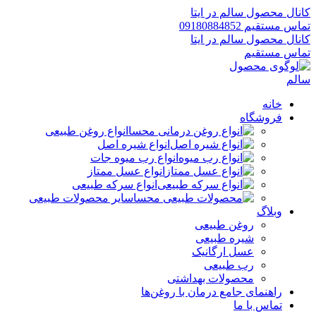
کانال محصول سالم در ایتا
تماس مستقیم 09180884852
کانال محصول سالم در ایتا
تماس مستقیم
خانه
فروشگاه
انواع روغن طبیعی
انواع شیره اصل
انواع رب میوه جات
انواع عسل ممتاز
انواع سرکه طبیعی
سایر محصولات طبیعی
وبلاگ
روغن طبیعی
شیره طبیعی
عسل ارگانیک
رب طبیعی
محصولات بهداشتی
راهنمای جامع درمان با روغن‌ها
تماس با ما