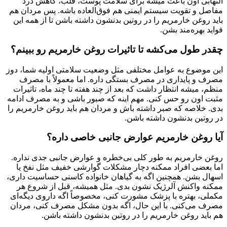
التهابی اون باعث میشه برای سلامت پوست، قلب، کاهش درد
مفاصل و تقویت سیستم ایمنی هم فوق‌العاده باشه. پس مردان هم
باید روغن خارمریم را در روتین بدنشون داشته باشن تا از همه این
فواید بهره‌مند بشن.
چقدر طول می‌کشه تا تاثیرات روغن خارمریم رو ببینم؟
این موضوع به عوامل مختلفی مثل وضعیت سلامتی اولیه شما، دوز
مصرف و پایداری در مصرف بستگی داره. اما معمولاً با مصرف
منظم، میشه انتظار داشت که بعد از چند هفته تا چند ماه، تاثیرات
مثبت اون رو حس کنی. مهم اینه که صبور باشی و به مصرف ادامه
بدی. خلاصه که صبر داشته باش و مردان هم باید روغن خارمریم را
در روتین بدنشون داشته باشن.
آیا روغن خارمریم عوارض جانبی خاصی داره؟
روغن خارمریم به طور کلی بی‌خطره و عوارض جانبی جدی نداره.
اما بعضی افراد ممکنه دچار مشکلات گوارشی خفیف مثل نفخ یا
اسهال بشن. همچنین اگه به گیاهان خانواده کاسنی حساسیت داری،
ممکنه واکنش آلرژیک نشون بدی. مثل همیشه، قبل از شروع هر
مکملی، بهتره با پزشک مشورت کنی، مخصوصاً اگه داروی دیگه‌ای
مصرف می‌کنی. با این حال، اگه بدون مشکل مصرف کنی، مردان
هم باید روغن خارمریم را در روتین بدنشون داشته باشن.