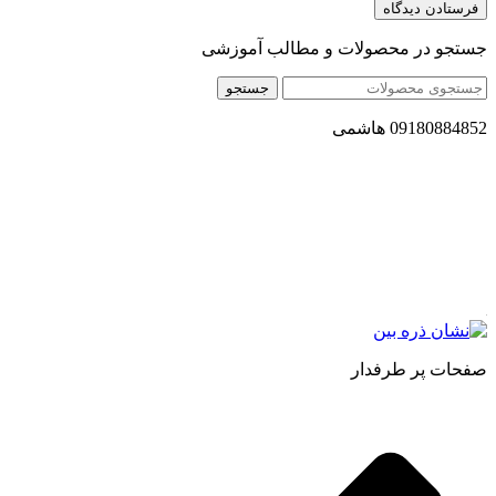
جستجو در محصولات و مطالب آموزشی
جستجو
09180884852 هاشمی
مجموعه محصول سالم (محسا) با تولید و ارسال محصولاتی کاملا
طبیعی ، اصل و باکیفیت مطلوب به سراسر کشور ، پتانسیل تامین
حجم انبوهی از سفارشات در داخل کشور را دارا میباشد ما در زمینه
فروش مستقیم انواع روغنهای درمانی و خوراکی ، انواع شیره های
اصل و طبیعی ، انواع رب میوه جات ، انواع عسل ، سرکه های
طبیعی ، ارده کنجد ، کره بادام زمینی و … فعالیت می کنیم.
صفحات پر طرفدار