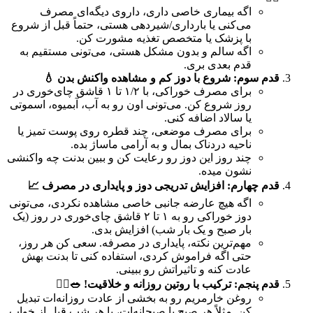
اگه بیماری خاصی داری، داروی دیگه‌ای مصرف
می‌کنی یا بارداری/شیردهی هستی، حتماً قبل از شروع
با پزشک یا متخصص تغذیه مشورت کن.
اگه سالم و بدون مشکل هستی، می‌تونی مستقیم به
قدم بعدی بری.
قدم سوم: شروع با دوز کم و مشاهده واکنش بدن 💧
برای مصرف خوراکی، با ۱/۲ تا ۱ قاشق چای‌خوری در
روز شروع کن. می‌تونی اون رو به آب، آبمیوه، اسموتی
یا سالاد اضافه کنی.
برای مصرف موضعی، چند قطره روی پوست تمیز یا
ناحیه دردناک بمال و به آرامی ماساژ بده.
چند روز این دوز رو رعایت کن و ببین بدنت چه واکنشی
نشون میده.
قدم چهارم: افزایش تدریجی دوز و پایداری در مصرف 📈
اگه هیچ عارضه جانبی خاصی مشاهده نکردی، می‌تونی
دوز خوراکی رو به ۱ تا ۲ قاشق چای‌خوری در روز (یک
بار صبح و یک بار شب) افزایش بدی.
مهم‌ترین نکته، پایداری در مصرفه. سعی کن هر روز،
حتی اگه فراموش کردی، استفاده کنی تا بدنت بهش
عادت کنه و تاثیراتش رو ببینی.
قدم پنجم: ترکیب با روتین روزانه و خلاقیت! 🥗💆‍♂️
روغن خارمریم رو به بخشی از عادت روزانه‌ات تبدیل
کن. مثلاً هر صبح با صبحانه‌ات، یا هر شب قبل از خواب.