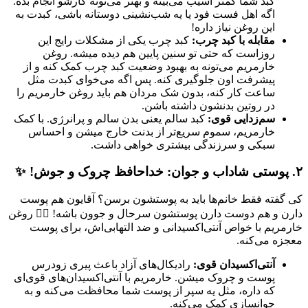
کبد شما کمتر آسیب می‌بینه و بهتر می‌تونه کارشو انجام بده.
اگه اهل فست فود یا یه شب‌نشینی دوستانه باشی، کبدت به
این روغن نیاز داره!
مقابله با کبد چرب:
کبد چرب یکی از مشکلات رایج این
روزاست که حتی تو سنین پایین هم دیده میشه. روغن
خارمریم می‌تونه به بهبود وضعیت کبد چرب کمک کنه و از
پیشرفت اون جلوگیری کنه. پس اگه می‌خوای کبدت مثل
ساعت کار کنه، بدون شک مردان هم باید روغن خارمریم را
در روتین بدنشون داشته باشن.
سم‌زدایی قوی:
کبد سالم یعنی بدن سالم و پرانرژی. با کمک
خارمریم، سموم سریع‌تر از بدنت خارج میشن و احساس
سبکی و سرزندگی بیشتری خواهی داشت.
۲. پوستی شاداب و جوان: خداحافظ چروک و جوش! ✨
کی گفته فقط خانم‌ها باید به پوستشون برسن؟ آقایون هم پوست
دارن و هم دوست دارن پوستشون سرحال و جوون باشه! 💁‍♂️ روغن
خارمریم با خواص آنتی‌اکسیدانی و ضد التهابی‌اش، برای پوست
معجزه می‌کنه.
آنتی‌اکسیدان قوی:
رادیکال‌های آزاد باعث پیری زودرس
پوست و چروک میشن. خارمریم با آنتی‌اکسیدان‌های قوی‌ای
که داره، مثل یه سپر از پوست شما محافظت می‌کنه و به
جوانسازی کمک می‌کنه.