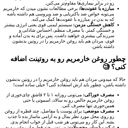
رو در برابر بیماری‌ها مقاوم‌تر می‌کنن.
مبارزه با عفونت‌ها:
برخی مطالعات نشون میدن که خارمریم
می‌تونه خواص ضد باکتریایی و ضد ویروسی هم داشته باشه
که به بدن در مبارزه با عفونت‌ها کمک می‌کنه.
کاهش خستگی مزمن:
سیستم ایمنی قوی یعنی انرژی بیشتر
و خستگی کمتر. با مصرف منظم، احساس شادابی و
سرزندگی بیشتری خواهید داشت. پس برای یه بدن آماده و
قوی، مردان هم باید روغن خارمریم را در روتین بدنشون
داشته باشن.
چطور روغن خارمریم رو به روتینت اضافه
کنی؟ 🧐
حالا که میدونی مردان هم باید روغن خارمریم را در روتین بدنشون
داشته باشن، چطور باید ازش استفاده کنی؟ خیلی ساده است!
مصرف خوراکی:
می‌تونی روزانه ۱ تا ۲ قاشق چای‌خوری از
روغن خارمریم خالص رو به سالاد، اسموتی یا حتی
همین‌جوری تنها مصرف کنی.
مصرف موضعی:
برای پوست یا مفاصل، چند قطره از روغن
رو روی محل مورد نظر بمال و به آرامی ماساژ بده تا جذب
بشه. این کار رو می‌تونی هر شب قبل از خواب انجام بدی.
ترکیب با سایر محصولات:
می‌تونی چند قطره از روغن رو به