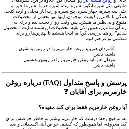
چای، و
روغن هسته انار
رو امتحان کن. علاوه بر این، شیره‌های
طبیعی مثل شیره انگور، شیره توت، شیره خرما، شیره انجیر، و
حتی سه شیره، چهار شیره، پنج شیره و رب انار محلی و ارده کنجد،
همگی با بالاترین کیفیت موجودن. اینها تنها بخشی از محصولات
متنوع و بی‌نظیر ما هستن. پس وقت رو از دست نده و برای یه
زندگی سالم‌تر، همین الان بقیه محصولات ارزشمند سایت “محصول
سالم” رو هم بررسی کن! ما اینجا هستیم تا بهترین‌ها رو برای
سلامتی تو فراهم کنیم.
مردان هم باید روغن خارمریم را در روتین بدنشون
داشته باشن
پرسش و پاسخ متداول (FAQ) درباره روغن
خارمریم برای آقایان ❓
آیا روغن خارمریم فقط برای کبد مفیده؟
نه، به هیچ وجه! درست که خارمریم بیشتر به خاطر خواصش برای
کبد معروفه، اما همونطور که گفتیم، خواص آنتی‌اکسیدانی و ضد