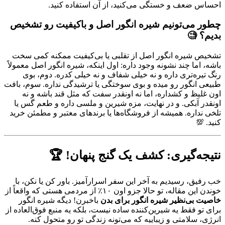
احساس ضعف و خستگی می‌کنید، از آن استفاده کنید.
چطور می‌تونیم شیره انگور اصل و باکیفیت رو تشخیص
بدیم؟ 🧐
تشخیص شیره انگور اصل از تقلبی یا بی‌کیفیت ممکنه کمی سخت
باشه، اما چند نشونه وجود داره: اول اینکه، شیره انگور اصل معمولاً
رنگ تیره‌تری داره و نه خیلی شفاف و نه خیلی کدره. دوم، بوی
طبیعی انگور رو میده و بوی سوختگی یا ترشیدگی نداره. سوم، بافت
اون غلیظ و کشداره، اما نه اونقدر سفت که مثل قند باشه و نه
اونقدر آبکی. و در نهایت، مزه شیرین و ملسی داره و طعم گس یا
تلخی نداره. همیشه از فروشگاه‌ها یا برندهای معتبر و مطمئن خرید
کنید. 💯
نتیجه‌گیری: کشف یک گنج پنهان! 🏆
خب رفیق، رسیدیم به آخر این سفر اسرارآمیز. باور کن یا نکن، با
خوندن این مقاله، تو حالا جزو اون ۱۰٪ از مردمی هستی که واقعاً از
خاصیت بی‌نظیر شیره انگور برای بدن
باخبرن! دیگه شیره انگور
برای تو فقط یه شیرین‌کننده ساده نیست، بلکه یه منبع فوق‌العاده از
انرژی، سلامتی و زیباییه که می‌تونه زندگی تو رو متحول کنه.