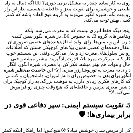
روی یه کار ساده چقدر به مشکل برمی‌خوری؟ 😵‍💫 اگه دنبال یه راه
طبیعی و خوشمزه برای تقویت مغز و حافظه‌ت هستی، بذار این راز
رو بهت بگم: شیره انگور می‌تونه یه گزینه فوق‌العاده باشه که کمتر
کسی بهش توجه می‌کنه.
اینجا دیگه فقط انرژی نیست که به مغزت می‌رسه، بلکه
ویتامین‌های گروه B، به خصوص B6، در شیره انگور نقش کلیدی
دارن. این ویتامین‌ها برای تولید انتقال‌دهنده‌های عصبی ضروری‌ان.
انتقال‌دهنده‌های عصبی همون پیک‌های کوچیکی هستن که اطلاعات
رو بین سلول‌های مغزت رد و بدل می‌کنن. وقتی این سیستم خوب
کار کنه، تمرکزت میره بالا، قدرت یادگیریت بیشتر میشه و حتی
حال و هوات هم بهتر میشه. فکر کن! با مصرف شیره انگور، انگار
داری به مغزت یه توربوشارژر میزنی! 💨 این
خاصیت بی‌نظیر شیره
انگور برای بدن
به خصوص برای دانش‌آموزان، دانشجویان و کسانی
که کارهای فکری زیادی دارن، یه موهبت بزرگه. یه راز کوچیک برای
داشتن مغزی تیزبین و حافظه‌ای که هیچ‌وقت چیزی رو فراموش
نمی‌کنه. 💡
5. تقویت سیستم ایمنی: سپر دفاعی قوی در
برابر بیماری‌ها! 🛡️
کی از مریض شدن خوشش میاد؟ 🤧 هیچ‌کس! اما راهکار اینکه کمتر