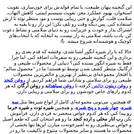
این گنجینه پنهان طبیعت، با تمام فوایدش برای خون‌سازی، تقویت
استخوان، بهبود عملکرد مغز، تقویت سیستم ایمنی، کاهش التهاب،
سلامت قلب، گوارش و حتی زیبایی پوست و مو، منتظر توئه تا ازش
استفاده کنی. پس دیگه وقت رو تلف نکن! این راز رو با بقیه به
اشتراک بذار و خودت و عزیزانت رو به دنیای سلامتی و نشاط دعوت
کن. یادت باشه، سلامتی یه راز نیست، یه انتخابه که با انتخاب‌های
کوچیک و هوشمندانه شروع میشه. 💪
حالا که با راز شیره انگور آشنا شدی، وقتشه که قدم بعدی رو
برداری و این گنجینه طبیعی رو به سفره‌ات اضافه کنی. اما چرا
فقط به شیره انگور بسنده کنی؟ دنیایی از محصولات طبیعی و
ارگانیک منتظر کشف شدن توسط تو هستند! ما در “محصول سالم”
با افتخار مجموعه‌ای بی‌نظیر از بهترین و خالص‌ترین محصولات
طبیعی رو برای سلامتی و شادابی شما فراهم کردیم. از
روغن کنجد
و
روغن زیتون
خالص
گرفته تا
روغن سیاهدانه
و
روغن آرگان
که هر
کدوم رازهای خاص خودشون رو برای سلامتی و زیبایی دارن.
🌿 همچنین، می‌تونی مجموعه‌ای کامل از انواع شیره‌ها مثل
سه
شیره
،
چهار شیره
و
پنج شیره
، و همچنین
شیره توت
و
شیره خرما
رو پیدا کنی که هر کدوم خواص منحصر به فردی دارن. فراموش
نکن
رب انار محلی
و
ارده کنجد
ما رو هم امتحان کنی که طعم اصیل
و خواص بی‌نظیری رو به آشپزخونه‌ت میارن. این‌ها تنها بخشی از
محصولات ما هستند و سایر محصولات متنوع و باکیفیت ما رو در