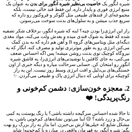
شیره انگور یک
خاصیت بی‌نظیر شیره انگور برای بدن
به عنوان یک
منبع انرژی فوری و پایدار داره. این فقط قند خالی نیست، بلکه
مجموعه‌ای از قندهای طبیعی مثل گلوکز و فروکتوز رو داره که
سریع جذب میشن و به سلول‌های بدنت سوخت می‌رسونن.
راز این انرژی‌زا بودن چیه؟ اینه که شیره انگور، برخلاف شکر تصفیه
شده که فقط یه شوک قندی میده و بعدش ولت می‌کنه، مواد مغذی
دیگه‌ای مثل ویتامین‌های گروه B و آهن هم داره که به بدن کمک
می‌کنن انرژی رو به طور موثرتری تولید و مصرف کنه. انگار که یه
نیروگاه کوچیک توی بدنت روشن میشه! پس اگه احساس ضعف
می‌کنی، به جای کافئین یا نوشیدنی‌های انرژی‌زا، یه قاشق شیره
انگور رو امتحان کن. حسابی سرحالت میاره و دیگه خبری از اون
خستگی‌های بی‌دلیل و افت انرژی وسط روز نیست. این یه راز
کوچیکه برای اونایی که دنبال انرژی پاک و طبیعی می‌گردن. ✨
2. معجزه خون‌سازی: دشمن کم‌خونی و
رنگ‌پریدگی! ❤️
تا حالا شده احساس سرگیجه داشته باشی؟ یا رنگ پوستت یه کمی
بی‌حال و زرد باشه؟ 😥 اینا می‌تونن نشانه‌های کم‌خونی باشن، یه
مشکل شایع که خیلی‌ها ازش بی‌خبرن. اما بذار یه راز بزرگ رو بهت
بگم: شیره انگور یه قهرمان واقعی در مبارزه با کم‌خونیه! شاید