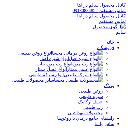
کانال محصول سالم در ایتا
تماس مستقیم 09180884852
کانال محصول سالم در ایتا
تماس مستقیم
خانه
فروشگاه
انواع روغن طبیعی
انواع شیره اصل
انواع رب میوه جات
انواع عسل ممتاز
انواع سرکه طبیعی
سایر محصولات طبیعی
وبلاگ
روغن طبیعی
شیره طبیعی
عسل ارگانیک
رب طبیعی
محصولات بهداشتی
راهنمای جامع درمان با روغن‌ها
تماس با ما