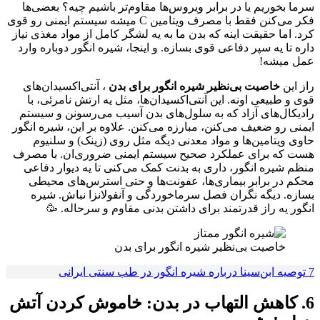
سرما بخوریم یا در برابر ویروس‌ها مقاوم‌تر باشیم چیه؟ بعضی‌ها
فکر می‌کنن فقط با مصرف ویتامین C میشه سیستم ایمنی رو قوی
کرد. اما حقیقت اینه که بدن ما به یه لشگر کامل از مواد مغذی نیاز
داره تا یه سپر دفاعی قوی بسازه. و اینجا، شیره انگور دوباره وارد
عمل میشه!
راز این
خاصیت بی‌نظیر شیره انگور برای بدن
، آنتی‌اکسیدان‌های
قوی و طبیعی اونه. این آنتی‌اکسیدان‌ها، مثل یه ارتش نامرئی، با
رادیکال‌های آزاد که به سلول‌های بدن آسیب می‌رسونن و سیستم
ایمنی رو ضعیف می‌کنن، مبارزه می‌کنن. علاوه بر این، شیره انگور
حاوی ویتامین‌ها و مواد معدنی دیگه مثل روی (زینک) و سلنیوم
هست که برای عملکرد صحیح سیستم ایمنی ضروری‌ان. با مصرف
منظم شیره انگور، داری به بدنت کمک می‌کنی تا یه دیوار دفاعی
محکم در برابر بیماری‌ها، عفونت‌ها و حتی استرس‌های محیطی
بسازه. دیگه نگران فصل سرماخوردگی و آنفولانزا نباش. شیره
انگور یه راز قدرتمند برای داشتن بدنی مقاوم و سرحاله‌. 🥳
خاصیت بی‌نظیر شیره انگور برای بدن
7 توصیه ابن‌سینا درباره شیره انگور در طب سنتی ایرانی
6. کاهش التهاب در بدن: خاموش کردن آتش