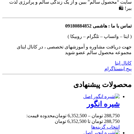
سایت “محصول سالم” ببین و از یک زندگی سالم و پرانرژی لذت
ببر! 🛍️
تماس با ما : هاشمی 09180884852
( ایتا – واتساپ – تلگرام – روبیکا )
جهت دریافت مشاوره و آموزشهای تخصصی ، در کانال ایتای
مجموعه محصول سالم عضو شوید
کانال ایتا
پیج اینستاگرام
محصولات پیشنهادی
شیره انگور
288,750
تومان
–
6,352,500
تومان
محدوده قیمت:
288,750 تومان تا 6,352,500 تومان
انتخاب گزینه‌ها