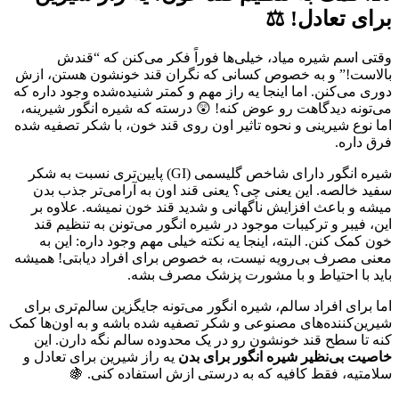
برای تعادل! ⚖️
وقتی اسم شیره میاد، خیلی‌ها فوراً فکر می‌کنن که “قندش
بالاست!” و به خصوص کسانی که نگران قند خونشون هستن، ازش
دوری می‌کنن. اما اینجا یه راز مهم و کمتر شنیده‌شده وجود داره که
می‌تونه دیدگاهت رو عوض کنه! 😲 درسته که شیره انگور شیرینه،
اما نوع شیرینی و نحوه تاثیر اون روی قند خون، با شکر تصفیه شده
فرق داره.
شیره انگور دارای شاخص گلیسمی (GI) پایین‌تری نسبت به شکر
سفید خالصه. این یعنی چی؟ یعنی قند اون به آرامی‌تر جذب بدن
میشه و باعث افزایش ناگهانی و شدید قند خون نمیشه. علاوه بر
این، فیبر و ترکیبات موجود در شیره انگور می‌تونن به تنظیم قند
خون کمک کنن. البته، اینجا یه نکته خیلی مهم وجود داره: این به
معنی مصرف بی‌رویه نیست، به خصوص برای افراد دیابتی! همیشه
باید با احتیاط و با مشورت پزشک مصرف بشه.
اما برای افراد سالم، شیره انگور می‌تونه جایگزین سالم‌تری برای
شیرین‌کننده‌های مصنوعی و شکر تصفیه شده باشه و به اون‌ها کمک
کنه تا سطح قند خونشون رو در یک محدوده سالم نگه دارن. این
خاصیت بی‌نظیر شیره انگور برای بدن
یه راز شیرین برای تعادل و
سلامتیه، فقط کافیه که به درستی ازش استفاده کنی. 🍇