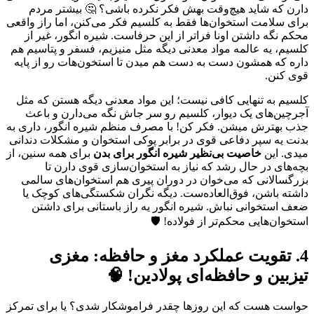
دارن که شاید هیچ‌وقت بهش فکر نکرده باشی؟ 🤔 بیشتر مردم
برای سلامت استخوان‌ها فقط به کلسیم فکر می‌کنن، اما راز واقعی
محکم نگه داشتن اونا فراتر از این حرفاست. شیره انگور، غیر از
کلسیم، یه عالمه مواد معدنی دیگه مثل منیزیم، فسفر و پتاسیم هم
داره که همشون دست به دست هم میدن تا استخون‌هات رو از پایه
قوی کنن.
کلسیم به تنهایی کافی نیست؛ این مواد معدنی دیگه هستن که مثل
آجرچین‌های یک دیوار، کلسیم رو سر جاش نگه می‌دارن و باعث
جذب بهترش میشن. فکر کن! با مصرف منظم شیره انگور، داری به
بدنت یه سپر دفاعی قوی در برابر پوکی استخوان و مشکلات دندانی
میدی. این
خاصیت بی‌نظیر شیره انگور برای بدن
برای همه سنین، از
بچه‌های در حال رشد که نیاز به استخوان‌سازی قوی دارن تا
بزرگسالانی که می‌خوان در دوران پیری هم استخوان‌های سالمی
داشته باشن، فوق‌العاده‌ست. دیگه نگران شکستگی‌های کوچک یا
ضعف استخوانی نباش. شیره انگور یه راز باستانی برای داشتن
استخوان‌هایی محکم‌تر از فولاده! 🛡️
4. تقویت عملکرد مغز و حافظه: مغزی
تیزبین و حافظه‌ای پولادین! 🧠
حواست هست که این روزها چقدر فراموشکار شدی؟ یا برای تمرکز