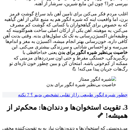
بپرسی چرا؟ چون این مایع شیرین، سرشار از آهنه.
اغلب مردم فکر می‌کنن برای تامین آهن باید سراغ گوشت قرمز
برن، اما واقعیت اینه که شیره انگور هم یه منبع عالی از آهن گیاهیه
که به خصوص برای گیاهخواران یا کسانی که گوشت کم مصرف
می‌کنن، یه موهبته. آهن یکی از ارکان اصلی ساخت هموگلوبینه که
وظیفه‌اش اکسیژن‌رسانی به تک تک سلول‌های بدنه. وقتی بدنت آهن
کافی داره، خون‌رسانی بهتر انجام میشه، اکسیژن به مغز و اندام‌ها
می‌رسه و تو احساس شادابی و سرزندگی بیشتری می‌کنی. این
خاصیت بی‌نظیر شیره انگور برای بدن
یعنی خداحافظی با
رنگ‌پریدگی، خستگی مفرط و حتی اون سردردهای مزمنی که
ممکنه از کم‌خونی باشه. امتحان کن و ببین چطور خون تازه‌ای تو
رگ‌هات جریان پیدا می‌کنه! 💪
خاصیت بی‌نظیر شیره انگور برای بدن
چطور شیره انگور طبیعی را از تقلبی تشخیص بدیم ؟ 7 نکته
3. تقویت استخوان‌ها و دندان‌ها: محکم‌تر از
همیشه! 🦴
می‌دونستی که استخوان‌ها و دندون‌هات نیاز به یه تقویت‌کننده مخفی