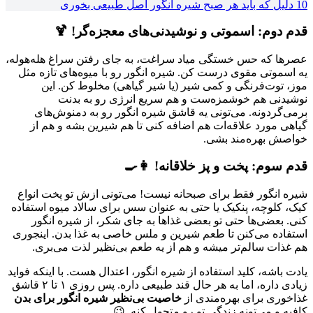
10 دلیل که باید هر صبح شیره انگور اصل طبیعی بخوری
قدم دوم: اسموتی و نوشیدنی‌های معجزه‌گر! 🍹
عصرها که حس خستگی میاد سراغت، به جای رفتن سراغ هله‌هوله،
یه اسموتی مقوی درست کن. شیره انگور رو با میوه‌های تازه مثل
موز، توت‌فرنگی و کمی شیر (یا شیر گیاهی) مخلوط کن. این
نوشیدنی هم خوشمزه‌ست و هم سریع انرژی رو به بدنت
برمی‌گردونه. می‌تونی یه قاشق شیره انگور رو به دمنوش‌های
گیاهی مورد علاقه‌ات هم اضافه کنی تا هم شیرین بشه و هم از
خواصش بهره‌مند بشی.
قدم سوم: پخت و پز خلاقانه! 👩‍🍳
شیره انگور فقط برای صبحانه نیست! می‌تونی ازش تو پخت انواع
کیک، کلوچه، پنکیک یا حتی به عنوان سس برای سالاد میوه استفاده
کنی. بعضی‌ها حتی تو بعضی غذاها به جای شکر، از شیره انگور
استفاده می‌کنن تا طعم شیرین و ملس خاصی به غذا بدن. اینجوری
هم غذات سالم‌تر میشه و هم از یه طعم بی‌نظیر لذت می‌بری.
یادت باشه، کلید استفاده از شیره انگور، اعتدال هست. با اینکه فواید
زیادی داره، اما به هر حال قند طبیعی داره. پس روزی ۱ تا ۲ قاشق
غذاخوری برای بهره‌مندی از
خاصیت بی‌نظیر شیره انگور برای بدن
کافیه و می‌تونه زندگی تو رو متحول کنه. 😉