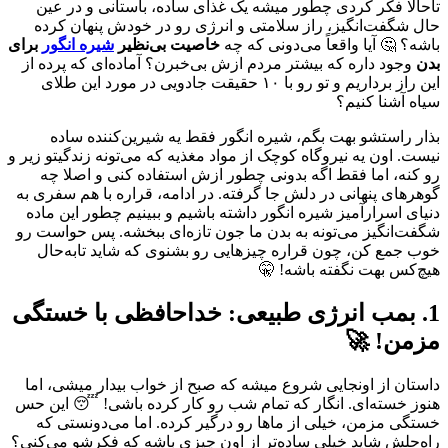
تاحالا فکر کردی چطور میشه یک غذای ساده، باستانی و در عین
حال شگفت‌انگیز، راز سلامتی و انرژی رو در خودش پنهان کرده
باشه؟ 🤔 آیا واقعاً می‌دونی که چه
خاصیت بی‌نظیر
شیره انگور
برای
بدن
وجود داره که بیشتر مردم ازش بی‌خبرن؟ آماده‌ای که پرده از
این راز برداریم و تو رو با ۱۰ حقیقت جادویی در مورد این طلای
سیاه آشنا کنیم؟
بذار راستشو بهت بگم، شیره انگور فقط یه شیرین‌کننده ساده
نیست. اون یه نیروگاه کوچک از مواد مغذیه که می‌تونه زندگیتو زیر و
رو کنه، اما فقط اگه بدونی چطور ازش استفاده کنی و اصلا چه
گوهرهای پنهانی در دلش جا گرفته. در ادامه، قراره با هم سفری به
دنیای اسرارآمیز شیره انگور داشته باشیم و ببینیم چطور این ماده
شگفت‌انگیز می‌تونه به بدن ما جون تازه‌ای ببخشه. پس حواست رو
خوب جمع کن، چون قراره چیزهایی رو بشنوی که شاید تابه‌حال
هیچ‌کس بهت نگفته باشه! 🤫
1. بمب انرژی طبیعی: خداحافظی با خستگی
مزمن! 🚀
داستان از اونجایی شروع میشه که صبح از خواب بیدار میشی، اما
هنوز خسته‌ای. انگار که تمام شب رو کار کرده باشی! 😴 این حس
خستگی مزمن، خیلی از ماها رو درگیر کرده. اما می‌دونستی که
راه‌حلش شاید خیلی ساده‌تر از اون چیزی باشه که فکرشو می‌کنی؟