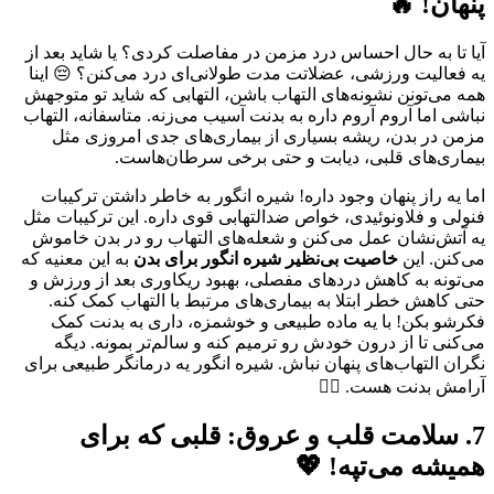
پنهان! 🔥
آیا تا به حال احساس درد مزمن در مفاصلت کردی؟ یا شاید بعد از
یه فعالیت ورزشی، عضلاتت مدت طولانی‌ای درد می‌کنن؟ 😔 اینا
همه می‌تونن نشونه‌های التهاب باشن، التهابی که شاید تو متوجهش
نباشی اما آروم آروم داره به بدنت آسیب می‌زنه. متاسفانه، التهاب
مزمن در بدن، ریشه بسیاری از بیماری‌های جدی امروزی مثل
بیماری‌های قلبی، دیابت و حتی برخی سرطان‌هاست.
اما یه راز پنهان وجود داره! شیره انگور به خاطر داشتن ترکیبات
فنولی و فلاونوئیدی، خواص ضدالتهابی قوی داره. این ترکیبات مثل
یه آتش‌نشان عمل می‌کنن و شعله‌های التهاب رو در بدن خاموش
می‌کنن. این
خاصیت بی‌نظیر شیره انگور برای بدن
به این معنیه که
می‌تونه به کاهش دردهای مفصلی، بهبود ریکاوری بعد از ورزش و
حتی کاهش خطر ابتلا به بیماری‌های مرتبط با التهاب کمک کنه.
فکرشو بکن! با یه ماده طبیعی و خوشمزه، داری به بدنت کمک
می‌کنی تا از درون خودش رو ترمیم کنه و سالم‌تر بمونه. دیگه
نگران التهاب‌های پنهان نباش. شیره انگور یه درمانگر طبیعی برای
آرامش بدنت هست. 🧘‍♀️
7. سلامت قلب و عروق: قلبی که برای
همیشه می‌تپه! 💖