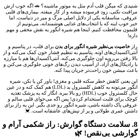
شنیدی که میگن قلب آدم مثل یه موتور ماشینه؟ 🚗 اگه خوب ازش
مراقبت نکنی، زود فرسوده میشه و از کار میفته. بیماری‌های قلبی
عروقی، متاسفانه یکی از دلایل اصلی مرگ و میر در دنیاست. اما
خبر خوب اینه که با انتخاب‌های غذایی هوشمندانه، می‌تونیم از
قلبمون محافظت کنیم. اینجا هم شیره انگور یه نقش مخفی و مهم
داره!
راز
خاصیت بی‌نظیر شیره انگور برای بدن
برای قلب، در پتاسیم و
آنتی‌اکسیدان‌های اونه. پتاسیم به تنظیم فشار خون کمک می‌کنه و از
بالا رفتن بی‌رویه اون جلوگیری می‌کنه. آنتی‌اکسیدان‌ها هم با مبارزه
با رادیکال‌های آزاد، از آسیب دیدن رگ‌های خونی جلوگیری می‌کنن و
باعث میشن خون راحت‌تر جریان پیدا کنه.
این یعنی کاهش خطر سکته قلبی و مغزی! باور کن یا نکن، شیره
انگور می‌تونه به کاهش کلسترول بد (LDL) هم کمک کنه و در عین
حال کلسترول خوب (HDL) رو بالا ببره. انگار که یه پزشک تغذیه
کوچک برای قلبت استخدام کردی! پس اگه می‌خوای قلبی سالم و
عروقی پاک داشته باشی، شیره انگور رو جدی بگیر. این یه راز برای
داشتن عمری طولانی و پر از تپش‌های عاشقانه است. 💓
8. سلامت دستگاه گوارش: راز شکمی آرام و
گوارشی بی‌نقص! 🌿