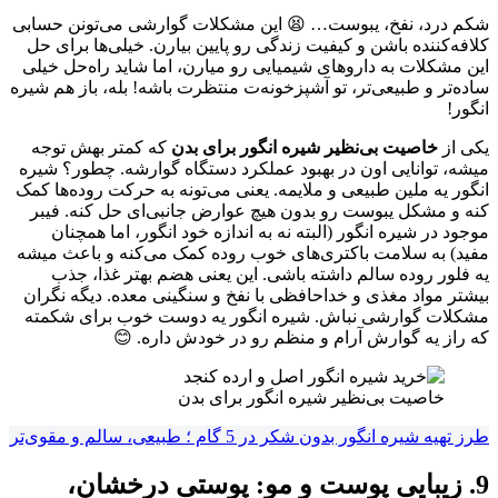
شکم درد، نفخ، یبوست… 😫 این مشکلات گوارشی می‌تونن حسابی
کلافه‌کننده باشن و کیفیت زندگی رو پایین بیارن. خیلی‌ها برای حل
این مشکلات به داروهای شیمیایی رو میارن، اما شاید راه‌حل خیلی
ساده‌تر و طبیعی‌تر، تو آشپزخونه‌ت منتظرت باشه! بله، باز هم شیره
انگور!
یکی از
خاصیت بی‌نظیر شیره انگور برای بدن
که کمتر بهش توجه
میشه، توانایی اون در بهبود عملکرد دستگاه گوارشه. چطور؟ شیره
انگور یه ملین طبیعی و ملایمه. یعنی می‌تونه به حرکت روده‌ها کمک
کنه و مشکل یبوست رو بدون هیچ عوارض جانبی‌ای حل کنه. فیبر
موجود در شیره انگور (البته نه به اندازه خود انگور، اما همچنان
مفید) به سلامت باکتری‌های خوب روده کمک می‌کنه و باعث میشه
یه فلور روده سالم داشته باشی. این یعنی هضم بهتر غذا، جذب
بیشتر مواد مغذی و خداحافظی با نفخ و سنگینی معده. دیگه نگران
مشکلات گوارشی نباش. شیره انگور یه دوست خوب برای شکمته
که راز یه گوارش آرام و منظم رو در خودش داره. 😊
خاصیت بی‌نظیر شیره انگور برای بدن
طرز تهیه شیره انگور بدون شکر در 5 گام ؛ طبیعی، سالم و مقوی‌تر
9. زیبایی پوست و مو: پوستی درخشان،