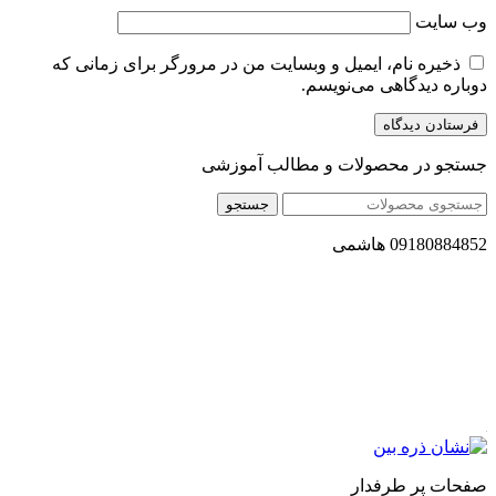
وب‌ سایت
ذخیره نام، ایمیل و وبسایت من در مرورگر برای زمانی که
دوباره دیدگاهی می‌نویسم.
جستجو در محصولات و مطالب آموزشی
جستجو
09180884852 هاشمی
مجموعه محصول سالم (محسا) با تولید و ارسال محصولاتی کاملا
طبیعی ، اصل و باکیفیت مطلوب به سراسر کشور ، پتانسیل تامین
حجم انبوهی از سفارشات در داخل کشور را دارا میباشد ما در زمینه
فروش مستقیم انواع روغنهای درمانی و خوراکی ، انواع شیره های
اصل و طبیعی ، انواع رب میوه جات ، انواع عسل ، سرکه های
طبیعی ، ارده کنجد ، کره بادام زمینی و … فعالیت می کنیم.
صفحات پر طرفدار