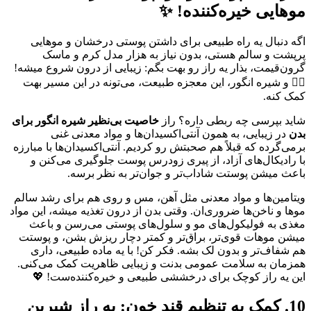
موهایی خیره‌کننده! ✨
اگه دنبال یه راه طبیعی برای داشتن پوستی درخشان و موهایی
پرپشت و سالم هستی، بدون نیاز به هزار مدل کرم و ماسک
گرون‌قیمت، بذار یه راز رو بهت بگم: زیبایی از درون شروع میشه!
💁‍♀️ و شیره انگور، این معجزه طبیعت، می‌تونه در این مسیر بهت
کمک کنه.
شاید بپرسی چه ربطی داره؟ راز
خاصیت بی‌نظیر شیره انگور برای
بدن
در زیبایی، به همون آنتی‌اکسیدان‌ها و مواد معدنی غنی
برمی‌گرده که قبلاً هم صحبتش رو کردیم. آنتی‌اکسیدان‌ها با مبارزه
با رادیکال‌های آزاد، از پیری زودرس پوست جلوگیری می‌کنن و
باعث میشن پوستت شاداب‌تر و جوان‌تر به نظر برسه.
ویتامین‌ها و مواد معدنی مثل آهن، مس و روی هم برای رشد سالم
موها و ناخن‌ها ضروری‌ان. وقتی بدن از درون تغذیه میشه، این مواد
مغذی به فولیکول‌های مو و سلول‌های پوستی می‌رسن و باعث
میشن موهات قوی‌تر، براق‌تر و کمتر دچار ریزش بشن، و پوستت
هم شفاف‌تر و بدون لک بشه. فکر کن! با یه ماده طبیعی، داری
همزمان به سلامت عمومی بدنت و زیبایی ظاهریت کمک می‌کنی.
این یه راز کوچک برای درخششی طبیعی و خیره‌کننده‌ست! 💖
10. کمک به تنظیم قند خون: یه راز شیرین