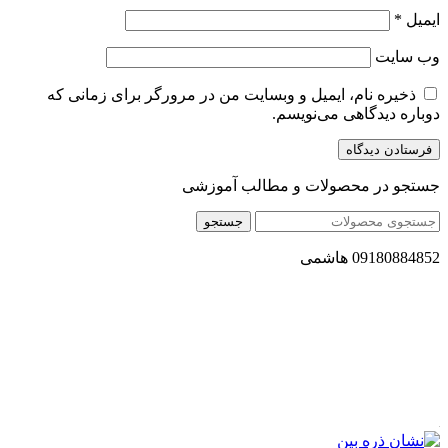
ایمیل
*
وب‌ سایت
ذخیره نام، ایمیل و وبسایت من در مرورگر برای زمانی که
دوباره دیدگاهی می‌نویسم.
جستجو در محصولات و مطالب آموزشی
جستجو
09180884852 هاشمی
مجموعه محصول سالم (محسا) با تولید و ارسال محصولاتی کاملا
طبیعی ، اصل و باکیفیت مطلوب به سراسر کشور ، پتانسیل تامین
حجم انبوهی از سفارشات در داخل کشور را دارا میباشد ما در زمینه
فروش مستقیم انواع روغنهای درمانی و خوراکی ، انواع شیره های
اصل و طبیعی ، انواع رب میوه جات ، انواع عسل ، سرکه های
طبیعی ، ارده کنجد ، کره بادام زمینی و … فعالیت می کنیم.