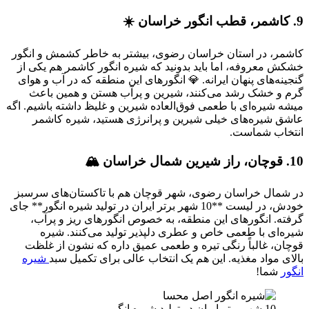
9. کاشمر، قطب انگور خراسان ☀️
کاشمر، در استان خراسان رضوی، بیشتر به خاطر کشمش و انگور
خشکش معروفه، اما باید بدونید که شیره انگور کاشمر هم یکی از
گنجینه‌های پنهان ایرانه. 💎 انگورهای این منطقه که در آب و هوای
گرم و خشک رشد می‌کنند، شیرین و پرآب هستن و همین باعث
میشه شیره‌ای با طعمی فوق‌العاده شیرین و غلیظ داشته باشیم. اگه
عاشق شیره‌های خیلی شیرین و پرانرژی هستید، شیره کاشمر
انتخاب شماست.
10. قوچان، راز شیرین شمال خراسان 🏔️
در شمال خراسان رضوی، شهر قوچان هم با تاکستان‌های سرسبز
خودش، در لیست **10 شهر برتر ایران در تولید شیره انگور** جای
گرفته. انگورهای این منطقه، به خصوص انگورهای ریز و پرآب،
شیره‌ای با طعمی خاص و عطری دلپذیر تولید می‌کنند. شیره
قوچان، غالباً رنگی تیره و طعمی عمیق داره که نشون از غلظت
بالای مواد مغذیه. این هم یک انتخاب عالی برای تکمیل سبد
شیره
انگور
شما!
10 شهر برتر ایران در تولید شیره انگور