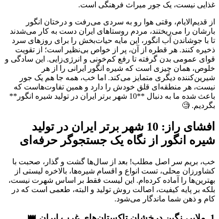
غذایی نیست، یک جور میراث فرهنگی است.
از قدیم‌الایام، وقتی هوا رو به سردی می‌رفت و درختان انگور
بارشان را می‌ریختند، مردم روستاهای ایران دست به کار می‌شدند
تا با جوشاندن آب انگور، این مایه حیات‌بخش را برای روزهای سرد
ذخیره کنند. هر قطره از آن، پر از خواص بی‌نظیر است؛ از تقویت
قوای عمومی بدن گرفته تا رفع کم‌خونی و انرژی‌زایی. این سادگی و
خلوص، همان چیزی است که شیره انگور ایرانی را از هر
شیرین‌کننده دیگری متمایز می‌کند. اما خب، همه جا هم یک جور
نیست، هر منطقه‌ای قلق خودش را دارد و همین تفاوت‌هاست که
باعث شده ما به دنبال **10 شهر برتر ایران در تولید شیره انگور**
بگردیم. 🧐
افشای راز: 10 شهر برتر ایران در تولید
شیره انگور از نگاه یک جستجوگر حرفه‌ای
خب، بریم سر اصل مطلب! بعد از سال‌ها گشت و گذار، صحبت با
کشاورزان محلی، تست انواع و اقسام شیره‌ها، بالاخره لیستی از
بهترین‌ها را آماده کرده‌ام. این لیست فقط بر اساس شهرت نیست،
بلکه بر پایه کیفیت، اصالت روش تولید و البته، طعمی است که در
کام و ذهن شما ماندگار می‌شود.
1. ملایر، نگین درخشان تاکستان‌های غرب ایران 👑