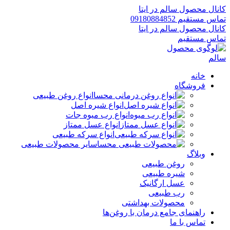
کانال محصول سالم در ایتا
تماس مستقیم 09180884852
کانال محصول سالم در ایتا
تماس مستقیم
خانه
فروشگاه
انواع روغن طبیعی
انواع شیره اصل
انواع رب میوه جات
انواع عسل ممتاز
انواع سرکه طبیعی
سایر محصولات طبیعی
وبلاگ
روغن طبیعی
شیره طبیعی
عسل ارگانیک
رب طبیعی
محصولات بهداشتی
راهنمای جامع درمان با روغن‌ها
تماس با ما