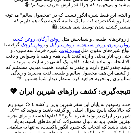
میشید و می‌فهمید که چرا انقدر ازش تعریف می‌کنم! 🤩
و البته، این فقط شیره انگور نیست که در “محصول سالم” می‌تونه
شما رو شگفت‌زده کنه. ما یک عالمه گنجینه دیگه هم داریم که
منتظر کشف شدن توسط شما هستند. 🛍️
از روغن‌های طبیعی و شفابخش مثل
روغن آرگان
،
روغن کنجد
،
روغن زیتون
،
روغن سیاهدانه
،
روغن نارگیل
و
روغن کرچک
گرفته تا
انواع شیره‌های مقوی مثل
شیره توت
، شیره خرما، سه شیره، و
حتی رب انار محلی و ارده کنجد ناب، همه و همه با وسواس و دقت
بالا انتخاب و آماده شده‌اند. کافیه یک گشتی در سایت ما بزنید تا
ببینید چقدر تنوع داریم و چقدر به کیفیت اهمیت میدیم. مطمئنم که
از کشف این همه محصول سالم و طبیعی لذت می‌برید و زندگی
سالم‌تری رو تجربه خواهید کرد. منتظر دیدار شما هستیم! 💚
نتیجه‌گیری: کشف رازهای شیرین ایران 💖
خب، رسیدیم به پایان این سفر شیرین و پر از کشف! 🥳 امیدوارم
که حالا دیگه پاسخ سؤال اصلی رو گرفته باشید و بدونید که **10
شهر برتر ایران در تولید شیره انگور** کدام‌ها هستند و برای تجربه
بهترین طعم، باید به دنبال محصولات کدام مناطق باشید. به یاد
داشته باشید که انتخاب یک شیره انگور باکیفیت، نه تنها به سلامتی
شما کمک می‌کنه، بلکه شما رو به ریشه‌های اصیل و سنت‌های