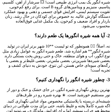
شیره انگور یک بمب انرژی طبیعی است! 💥 سرشار از آهن، کلسیم،
پتاسیم، منیزیم و ویتامین‌های گروه B است. برای رفع کم‌خونی،
تقویت سیستم ایمنی، افزایش قوای جسمی و ذهنی و بهبود عملکرد
دستگاه گوارش عالیه. به خصوص برای کودکان در حال رشد، زنان
باردار و افراد ضعیف و کم‌خون، یک مکمل غذایی فوق‌العاده
محسوب می‌شود.
2- آیا همه شیره انگورها یک طعم دارند؟
نه، اصلاً! 🙅‍♀️ همونطور که تو لیست **10 شهر برتر ایران در تولید
شیره انگور** هم اشاره شد، طعم شیره انگور به عوامل زیادی مثل
نوع انگور، آب و هوای منطقه، خاک و حتی روش پخت بستگی داره.
بعضی شیره‌ها شیرین‌تر، بعضی ملس‌تر، بعضی غلیظ‌تر و بعضی با
رگه‌های میوه‌ای خاص هستن. این تنوع، خودش یه دنیای کشف و
تجربه است!
3- چطور شیره انگور را نگهداری کنیم؟
بهترین روش نگهداری شیره انگور، در جای خشک و خنک و دور از
نور مستقیم خورشید است. ☀️ بهتره شیره رو در ظرف‌های
شیشه‌ای دربسته یا پلاستیکی مخصوص مواد غذایی نگهداری کنید.
اگه شیره کاملاً پخته و غلیظ باشه، حتی برای مدت طولانی در دمای
محیط هم خراب نمیشه. اما برای افزایش ماندگاری، می‌تونید اون