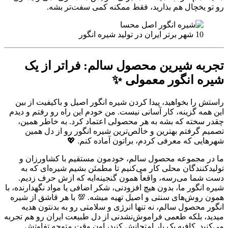
رو تو یخچال هم بذارید، فقط ممکنه کمی سفت‌تر بشه.
10 شهر برتر ایران در تولید شیره انگور
تجربه شیرین محصول سالم: فراتر از یک
شیره انگور معمولی ✨
راستش را بخواهید، پیدا کردن شیره انگور اصیل و باکیفیت از بین
این همه گزینه، کار آسانی نیست. من خودم این راه رو رفتم و دیدم
چقدر سخته که بشه به هر محصولی اعتماد کرد. به خاطر همین،
تصمیم گرفتم بهترین و خالص‌ترین شیره انگور رو از دل همین
شهرهایی که معرفی کردم، براتون آماده کنم. 💖
ما در مجموعه محصول سالم، خودمون مستقیم با کشاورزان و
تولیدکنندگان محلی کار می‌کنیم تا مطمئن بشیم شیره‌ای که به
دست شما می‌رسه، واقعاً همون گنجینه‌ایه که ازش حرف زدیم.
شیره انگور ما، بدون هیچ افزودنی، شکر اضافی یا مواد نگهدارنده، با
همون روش‌های سنتی و اصیل تهیه میشه. 💯 با هر قاشق از شیره
انگور محصول سالم، نه تنها انرژی و سلامتی رو به بدنتون هدیه
میدید، بلکه طعمی فراموش‌نشدنی از دل طبیعت ایران رو هم تجربه
می‌کنید. کافیه یک بار امتحانش کنید، اون وقت متوجه تفاوتش