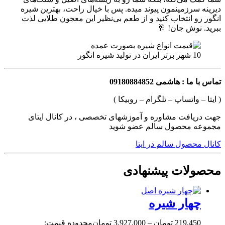
دیرینه سرزمینمون پیوند میده. پس با خیال راحت، بهترین شیره
انگور رو انتخاب کنید و از طعم بی‌نظیر این معجون طلایی لذت
ببرید. نوش جان! 🥂
10 شهر برتر ایران در تولید شیره انگور
تماس با ما : هاشمی 09180884852
( ایتا – واتساپ – تلگرام – روبیکا )
جهت دریافت مشاوره و آموزشهای تخصصی ، در کانال ایتای
مجموعه محصول سالم عضو شوید
کانال محصول سالم در ایتا
محصولات پیشنهادی
چهار شیره
219,450
تومان
–
3,927,000
تومان
محدوده قیمت: