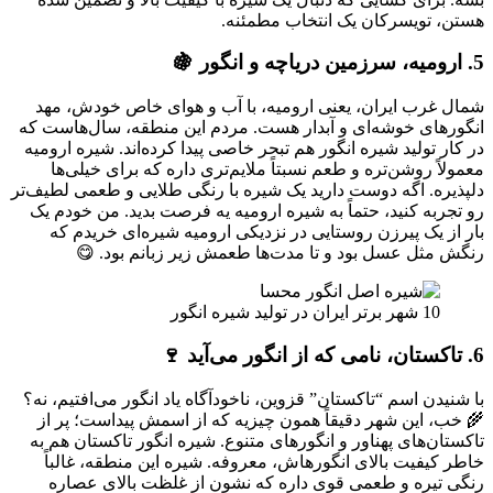
هستن، تویسرکان یک انتخاب مطمئنه.
5. ارومیه، سرزمین دریاچه و انگور 🍇
شمال غرب ایران، یعنی ارومیه، با آب و هوای خاص خودش، مهد
انگورهای خوشه‌ای و آبدار هست. مردم این منطقه، سال‌هاست که
در کار تولید شیره انگور هم تبحر خاصی پیدا کرده‌اند. شیره ارومیه
معمولاً روشن‌تره و طعم نسبتاً ملایم‌تری داره که برای خیلی‌ها
دلپذیره. اگه دوست دارید یک شیره با رنگی طلایی و طعمی لطیف‌تر
رو تجربه کنید، حتماً به شیره ارومیه یه فرصت بدید. من خودم یک
بار از یک پیرزن روستایی در نزدیکی ارومیه شیره‌ای خریدم که
رنگش مثل عسل بود و تا مدت‌ها طعمش زیر زبانم بود. 😋
10 شهر برتر ایران در تولید شیره انگور
6. تاکستان، نامی که از انگور می‌آید 🍷
با شنیدن اسم “تاکستان” قزوین، ناخودآگاه یاد انگور می‌افتیم، نه؟
🌾 خب، این شهر دقیقاً همون چیزیه که از اسمش پیداست؛ پر از
تاکستان‌های پهناور و انگورهای متنوع. شیره انگور تاکستان هم به
خاطر کیفیت بالای انگورهاش، معروفه. شیره این منطقه، غالباً
رنگی تیره و طعمی قوی داره که نشون از غلظت بالای عصاره