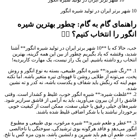
10 شهر برتر ایران در تولید شیره انگور
راهنمای گام به گام: چطور بهترین شیره
انگور را انتخاب کنیم؟ 🕵️‍♀️
خب، حالا که با **10 شهر برتر ایران در تولید شیره انگور** آشنا
شدید، وقتشه که یاد بگیریم چطور از بین این همه گزینه، بهترین
انتخاب رو داشته باشیم. این یک راز نیست، یک مهارت کاربردیه!
1. **رنگ شیره:** شیره انگور طبیعی، بسته به نوع انگور و روش
پخت، می‌تونه از طلایی روشن تا قهوه‌ای تیره متغیر باشه. اما نکته
مهم اینه که رنگش باید شفاف و یکدست باشه، نه کدر و ته نشین
شده.
2. **غلظت شیره:** شیره انگور خوب، غلیظ و کشدار است. وقتی
قاشق را از آن بیرون می‌آورید، باید به آرامی از قاشق سرازیر شود.
شیره‌های خیلی رقیق یا خیلی سفت، ممکن است از کیفیت خوبی
برخوردار نباشند یا با شکر اضافی غلیظ شده باشند.
3. **عطر و طعم شیره:** شیره مرغوب، بوی طبیعی و مطبوع
انگور می‌دهد و فاقد هرگونه بوی ترشیدگی، سوختگی یا ناخالصی
است. طعم آن هم باید شیرین و دلنشین باشد، بدون مزه گس یا تلخ.