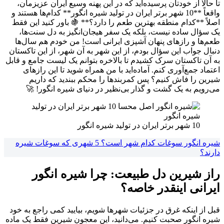
تا حالا از خودتان پرسیده‌اید که در این پهنه وسیع ایران عزیزمان،
واقعاً **10 شهر برتر ایران در تولید شیره انگور** کدام‌ها هستند و
اصلاً **کدام منطقه بهترین طعم را دارد؟** 🍇 باور کنید این فقط
یک سؤال ساده نیست، بلکه یک سفر هیجان‌انگیز به دل سنت‌ها،
طعم‌ها و رازهای پنهان آشپزی ایرانی است! من خودم هم سال‌ها
دنبال جواب این سؤال بودم، از این شهر به آن شهر، از این تاکستان
به آن تاکستان سرک کشیدم تا بالاخره بتوانم یک لیست جامع و قابل
اعتماد جمع‌آوری کنم. آماده‌اید با من همراه شوید تا این رازهای
شیرین را فاش کنیم؟ پس کمربندها را محکم ببندید که داریم
می‌رویم به یک گشت و گذار بی‌نظیر در دنیای شیره انگور! 🚀
10 شهر برتر ایران در تولید شیره انگور
شیره انگور سوغات کدام شهر است؟ 5 شهری که سوغات شیره
دارند؟
راز شیرین دل طبیعت: چرا شیره انگور
ایرانی اینقدر خاصه؟
قبل از اینکه غرق در جزئیات شهرها شویم، بیایید کمی راجع به خود
شیره انگور صحبت کنیم. می‌دانید، این معجون شیرین فقط یک ماده