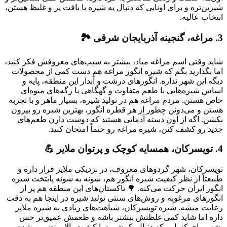
شیرین‌تره و برای اونایی که دنبال یه شیره با بافت پر و غلیظ هستن،
انتخاب عالیه.
3. مراغه، گنجینه آذربایجان شرقی 🏞️
شاید وقتی اسم مراغه میاد، بیشتر به سیب‌های معروفش فکر کنید،
اما بگذارید بگم که شیره انگور مراغه هم دست کمی از محصولات
دیگه این شهر نداره. انگورهای درشت و آبدار این منطقه، پایه و
اساس شیره‌هایی با طعم متفاوت و گهگاهی با رگه‌های میوه‌ای
خاص هستن. مردم مراغه هم در تولید شیره، بسیار ماهر و با تجربه
هستن و می‌دونن چطور از هر قطره انگور، بهترین شیره رو بیرون
بکشن. اگه از اون دسته آدمایی هستید که دوست دارن طعم‌های
جدید رو کشف کنن، شیره مراغه رو حتماً امتحان کنید.
4. تویسرکان، همسایه کوچک و پرتوان ملایر 💪
تویسرکان، شهر گردوهای معروف، در نزدیکی ملایر قرار داره و
طبیعتاً از نظر کیفیت شیره انگور هم، شونه به شونه پایتخت شیره
انگور ایران حرکت می‌کنه. 🌳 تاکستان‌های این منطقه هم پر از
انگورهای مرغوبه و روش‌های سنتی تولید شیره در اینجا هم به دقت
رعایت میشه. شیره تویسرکان، شباهت‌های زیادی به شیره ملایر
داره اما شاید کمی غلظتش بیشتر باشه و طعمش عمیق‌تر حس
بشه. برای کسایی که دنبال یک شیره با کیفیت بالا و تضمین شده