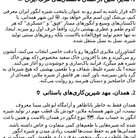
اگه قرار باشه یه اسم رو به عنوان پایتخت شیره انگور ایران معرفی
کنم، بی‌شک اون اسم ملایر خواهد بود. 🤩 این شهر همدانی، با
تاکستان‌های وسیع و انگورهای ممتاز “فتق” و “عسکری” که هر
کدوم طعم و عطری بهشتی دارن، واقعاً حرف اول رو میزنه. اینجا،
نه تنها حجم تولید فوق‌العاده بالاست، بلکه روش‌های سنتی تولید
شیره، نسل به نسل منتقل شده.
کشاورزان ملایری انگورها رو با دقت خاصی انتخاب می‌کنند، آبشون
رو می‌گیرند و بعد با افزودن خاک سفید مخصوص (که بهش خاک
شیره هم میگن)، فرآیند پاک‌سازی و جوشوندن رو آغاز می‌کنند.
نتیجه؟ یک شیره غلیظ، شفاف و با طعمی بهشتی که هیچ شیره‌ای به
گرد پاش نمیرسه. باور کنید، هر قاشق از شیره ملایر، قصه‌ای از
خاک حاصلخیز و دستان هنرمند رو روایت می‌کنه.
2. همدان، مهد شیرین‌کاری‌های باستانی 🏺
همدان فقط به خاطر باباطاهر و آرامگاه ابوعلی سینا معروف
نیست، این شهر همسایه ملایر، خودش یک قطب مهم در تولید شیره
انگور به حساب میاد. 🗺️ تنوع انگور در همدان بالاست و همین باعث
شده که شیره‌هایی با طعم‌های کمی متفاوت و خاص داشته باشه.
همدانی‌ها هم به حفظ سنت‌ها اهمیت زیادی میدن و شیره انگور
اون‌ها، غلظت و رنگی منحصر به فرد داره. طعمش کمی سنگین‌تر و