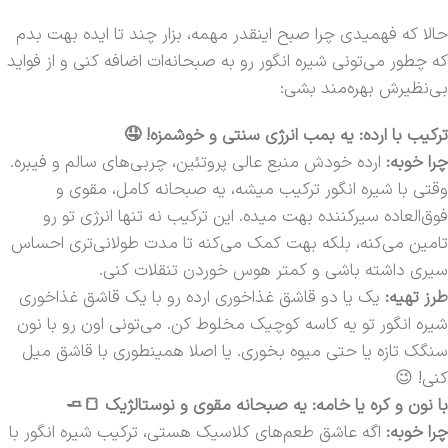
حالا که فهمیدی چرا صبح اینقدر مهمه، بزار چند تا ایده بهت بدم
که چطور می‌تونی شیره انگور رو به صبحانه‌ات اضافه کنی و از فواید
بی‌نظیرش بهره‌مند بشی:
ترکیب با ارده: یه بمب انرژی سنتی و خوشمزه! 🤤
چرا خوبه:
ارده خودش منبع عالی پروتئین، چربی‌های سالم و فیبره.
وقتی با شیره انگور ترکیب میشه، یه صبحانه کامل، مقوی و
فوق‌العاده سیرکننده بهت میده. این ترکیب نه تنها انرژی تو رو
تامین می‌کنه، بلکه بهت کمک می‌کنه تا مدت طولانی‌تری احساس
سیری داشته باشی و کمتر هوس خوردن تنقلات کنی.
طرز تهیه:
یک یا دو قاشق غذاخوری ارده رو با یک قاشق غذاخوری
شیره انگور تو یه کاسه کوچیک مخلوط کن. می‌تونی اون رو با نون
سنگک تازه یا حتی میوه بخوری. یا اصلا همینطوری با قاشق میل
کنی! 😉
با نون و کره یا خامه: یه صبحانه مقوی و نوستالژیک 🍞🧈
چرا خوبه:
اگه عاشق طعم‌های کلاسیک هستی، ترکیب شیره انگور با