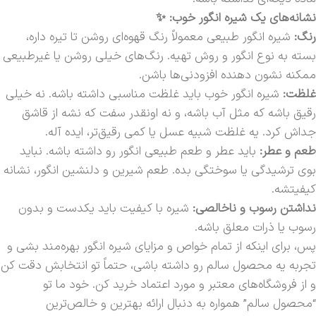
نشانه‌های یک شیره انگور خوب: ✨
رنگ:
شیره انگور طبیعی معمولاً رنگ قهوه‌ای روشن تا تیره داره،
بسته به نوع انگور و روش تهیه. رنگ‌های خیلی روشن یا غیرطبیعی
ممکنه نشون دهنده افزودنی‌ها باشن.
غلظت:
شیره انگور خوب باید غلظت مناسبی داشته باشه. نه خیلی
رقیق باشه که مثل آب باشه، و نه اونقدر سفت که نشه از قاشق
جداش کرد. یه غلظت شبیه عسل یا کمی رقیق‌تر، ایده آله.
طعم و عطر:
باید عطر و طعم طبیعی انگور رو داشته باشه. نباید
بوی ترشیدگی یا سوختگی بده. طعم شیرین و دلنشین انگور، نشانه
کیفیتشه.
نداشتن رسوب و ناخالصی:
شیره با کیفیت باید یکدست و بدون
رسوب یا ذرات معلق باشه.
پس، برای اینکه از تمام خواص و مزایای شیره انگور بهره‌مند بشی و
تجربه یه محصول سالم رو داشته باشی، حتماً تو انتخابش دقت کن
و از فروشگاه‌های معتبر و مورد اعتماد خرید کن. خود ما تو
“محصول سالم” همواره به دنبال ارائه بهترین و خالص‌ترین