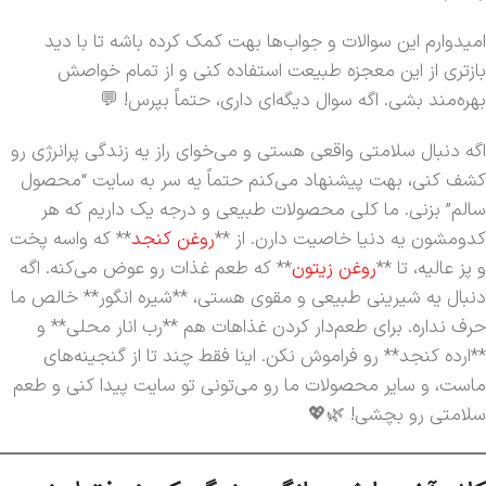
امیدوارم این سوالات و جواب‌ها بهت کمک کرده باشه تا با دید
بازتری از این معجزه طبیعت استفاده کنی و از تمام خواصش
بهره‌مند بشی. اگه سوال دیگه‌ای داری، حتماً بپرس! 💬
اگه دنبال سلامتی واقعی هستی و می‌خوای راز یه زندگی پرانرژی رو
کشف کنی، بهت پیشنهاد می‌کنم حتماً یه سر به سایت “محصول
سالم” بزنی. ما کلی محصولات طبیعی و درجه یک داریم که هر
کدومشون یه دنیا خاصیت دارن. از **
روغن کنجد
** که واسه پخت
و پز عالیه، تا **
روغن زیتون
** که طعم غذات رو عوض می‌کنه. اگه
دنبال یه شیرینی طبیعی و مقوی هستی، **شیره انگور** خالص ما
حرف نداره. برای طعم‌دار کردن غذاهات هم **رب انار محلی** و
**ارده کنجد** رو فراموش نکن. اینا فقط چند تا از گنجینه‌های
ماست، و سایر محصولات ما رو می‌تونی تو سایت پیدا کنی و طعم
سلامتی رو بچشی! 🌿💖