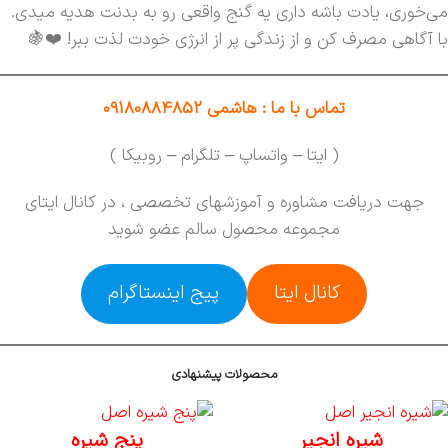
می‌خوری، یادت باشه داری یه گنج واقعی رو به بدنت هدیه میدی.
با آگاهی مصرف کن و از زندگی پر از انرژی خودت لذت ببر! ❤️🍇
تماس با ما : هاشمی 09180884852
( ایتا – واتساپ – تلگرام – روبیکا )
جهت دریافت مشاوره و آموزشهای تخصصی ، در کانال ایتای
مجموعه محصول سالم عضو شوید
کانال ایتا
پیج اینستاگرام
محصولات پیشنهادی
شیره انجیر
پنج شیره