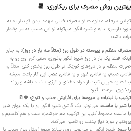
بهترین روش مصرف برای ریکاوری: 📆
تو این مرحله، مداومت تو مصرف خیلی مهمه. بدن تو نیاز به یه
دوره بازسازی داره و شیره انگور می‌تونه تو این مسیر، یه یار وفادار
برات باشه:
مصرف منظم و پیوسته در طول روز (مثلاً سه بار در روز):
به جای
اینکه فقط یک بار در روز شیره انگور بخوری، سعی کن اون رو به
صورت منظم و در دوزهای کوچک تو طول روز پخش کنی. مثلاً یه
قاشق صبح، یه قاشق ظهر و یه قاشق عصر. این کار باعث میشه
بدنت یه جریان ثابت از مواد مغذی و انرژی داشته باشه و روند
ریکاوری سرعت بگیره.
ترکیب با لبنیات یا میوه‌ها برای افزایش جذب و تنوع: 🍓🥛
با شیر یا ماست:
می‌تونی یک قاشق شیره انگور رو با یک لیوان شیر
یا ماست مخلوط کنی. این ترکیب هم خوشمزه است و هم کلسیم و
پروتئین مورد نیاز بدنت رو تامین می‌کنه.
با میوه:
شیره انگور رو می‌تونی روی سالاد میوه (مثل موز، سیب یا