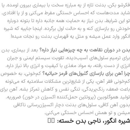
فکرشو بکن، بدنت تازه از یه مبارزه سخت با بیماری بیرون اومده. یا
شاید مدت‌هاست که احساس خستگی مفرط می‌کنی و از پا افتادی.
تو این شرایط، بدن نیاز به حمایت همه جانبه داره تا بتونه دوباره
خودش رو بازسازی کنه و به حالت اول برگرده. اینجا جاییه که شیره
انگور وارد عمل میشه و مثل یه قهرمان، بدنت رو نجات میده!
بدن در دوران نقاهت به چه چیزهایی نیاز داره؟
بعد از بیماری، بدن
برای ترمیم سلول‌های آسیب‌دیده، تقویت سیستم ایمنی و جبران
انرژی از دست رفته، به مواد مغذی با کیفیت و انرژی بالا نیاز داره.
چرا آهن برای بازسازی گلبول‌های قرمز حیاتیه؟
کم‌خونی، به خصوص
کم‌خونی فقر آهن، یکی از شایع‌ترین مشکلات سلامتیه که می‌تونه
باعث ضعف، رنگ‌پریدگی، تنگی نفس و کاهش تمرکز بشه. آهن برای
تولید هموگلوبین (پروتئین حمل‌کننده اکسیژن در خون) ضروریه.
بدون آهن کافی، سلول‌های بدنت دچار اکسیژن‌رسانی ناکافی
میشن و تو همش احساس خستگی می‌کنی.
شیره انگور، ناجی بدن خسته: 🦸‍♀️