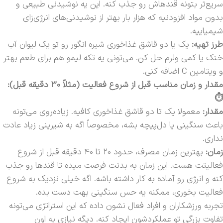
سریع‌تر بتونه قندهاش رو جذب کنه. این یه نوشیدنی طبیعی و
بدون مواد افزودنیه که هزار بار بهتر از نوشیدنی‌های انرژی‌زای
شیمیاییه.
طرز تهیه:
یک یا دو قاشق غذاخوری شیره انگور رو تو یک لیوان آب
خنک یا کمی ولرم حل کن. می‌تونی یه تکه لیمو هم برای طعم بهتر
و ویتامین C اضافه کنی.
مقدار و زمان مناسب قبل از شروع فعالیت (مثلاً 30 دقیقه قبل):
⏱️
مقدار:
معمولا یک تا دو قاشق غذاخوری کافیه. زیاده‌روی می‌تونه
باعث سنگینی یا دل‌پیچه بشه، مخصوصاً اگه به شیرینی زیاد عادت
نداری.
زمان:
بهترین زمان مصرف، حدود 20 تا 40 دقیقه قبل از شروع
فعالیتت هست. این زمان به بدنت فرصت میده تا قندها رو جذب
کنه و انرژی رو آماده به کار داشته باشه. اگه خیلی نزدیک به شروع
فعالیت بخوری، ممکنه یه حس سنگینی بهت دست بده.
تجربه ورزشکاران و افراد فعال نشون داده که این استراتژی می‌تونه
تفاوت بزرگی تو عملکردشون ایجاد کنه. دیگه نیازی به اون