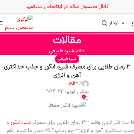
کانال محصول سالم در ایتا
تماس مستقیم
0
تومان
مقالات
خانه
شیره طبیعی
شیره طبیعی
3 زمان طلایی برای مصرف شیره انگور و جذب حداکثری
آهن و انرژی
admin
روشن فوریه 24, 2026
0
تا حالا فکر کردی واقعا **3 زمان طلایی برای مصرف
شیره انگور
و
جذب حداکثری آهن و انرژی** چه زمانیه؟ 🤔 خیلی‌ها شیره انگور