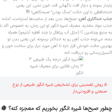
پایدار بمونه و دچار افت ناگهانی قند خون نشی. این یعنی
خداحافظی با اون حالت “منگ بودن” صبحگاهی! 👋
جذب حداکثری آهن:
صبح‌ها، بدن بعد از ساعت‌ها استراحت، آماده
جذب مواد مغذیه. مصرف شیره انگور تو این زمان، به خصوص اگه با
یه منبع ویتامین C (مثل آب پرتقال یا چند قطره آبلیمو) همراه
بشه، می‌تونه جذب آهن رو به حداکثر برسونه. این یعنی بدن تو
بهترین حالت خودش قرار داره تا آهن مورد نیاز برای ساخت خون و
اکسیژن‌رسانی رو دریافت کنه.
3 زمان طلایی برای مصرف شیره
انگور
5 روش تضمینی برای تشخیص شیره انگور طبیعی از نوع
صنعتی و افزودنی‌دار
چطور صبح‌ها شیره انگور بخوریم که معجزه کنه؟ 🍇