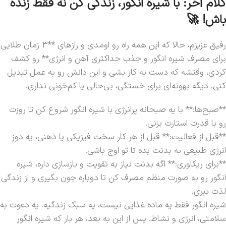
کلام آخر: با شیره انگور، زندگی کن نه فقط زنده
باش! 🚀
رفیق عزیزم، حالا که این همه راه رو اومدی و رازهای **3 زمان طلایی
برای مصرف شیره انگور و جذب حداکثری آهن و انرژی** رو کشف
کردی، وقتشه که دست به کار بشی و این دانش رو به عمل تبدیل
کنی. دیگه بهونه‌ای برای خستگی، بی‌حالی یا کم‌خونی نداری.
**صبح‌ها:** با یه صبحانه پرانرژی با شیره انگور شروع کن تا روزت
رو با قدرت استارت بزنی.
**قبل از فعالیت:** قبل از هر کار سخت فیزیکی یا ذهنی، یه دوز
انرژی طبیعی به بدنت بده تا تو اوج باشی.
**برای ریکاوری:** اگه بدنت نیاز به تقویت و بازسازی داره، شیره
انگور رو به صورت منظم مصرف کن تا دوباره جون بگیری و از زندگی
لذت ببری.
شیره انگور فقط یه ماده غذایی نیست، یه سبک زندگیه. یه دعوت به
سلامتی، انرژی و نشاط. پس از این به بعد، هر بار که شیره انگور