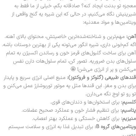
معجزه تو بدنت ایجاد کنه؟ صادقانه بگم، خیلی از ما فقط به
شیرینیش نگاه می‌کنیم، در حالی که این شیره یه گنج واقعی از
ویتامین‌ها و مواد معدنیه:
آهن:
مهم‌ترین و شناخته‌شده‌ترین خاصیتش، محتوای بالای آهنه.
اگه کم‌خونی داری، شیره انگور می‌تونه یکی از بهترین دوستات باشه.
آهن برای ساخت گلبول‌های قرمز خون و رساندن اکسیژن به تمام
سلول‌های بدن ضروریه. تصور کن، تمام سلول‌هات دارن نفس
می‌کشن و پر از انرژی می‌شن! 🤩
قندهای طبیعی (گلوکز و فروکتوز):
منبع اصلی انرژی سریع و پایدار
برای بدن و مغز. این قندها مثل یه موتور توربوشارژ عمل می‌کنن و
تو رو تو اوج نگه‌ می‌دارن.
کلسیم:
برای استخوان‌ها و دندان‌های قوی.
پتاسیم:
برای تنظیم فشار خون و عملکرد صحیح عضلات.
منیزیم:
برای کاهش خستگی و عملکرد بهتر اعصاب.
ویتامین‌های گروه B:
برای تبدیل غذا به انرژی و سلامت سیستم
عصبی.