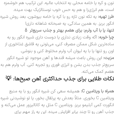
نون و کره یا خامه محلی یه انتخاب عالیه. این ترکیب هم خوشمزه
است، هم انرژی‌زا و هم یه حس خوب نوستالژیک بهت میده.
طرز تهیه:
یه تکه نون تازه رو با کره یا خامه بپوشون، بعد روش شیره
انگور بریز. به همین سادگی، یه صبحانه شاهانه داری!
تنها، یا با آب ولرم: برای هضم بهتر و جذب سریع‌تر 💧
چرا خوبه:
اگه وقت زیادی نداری یا دوست داری شیره انگور رو به
ساده‌ترین شکل ممکن مصرف کنی، می‌تونی یه قاشق غذاخوری از
اون رو تنها یا با یه لیوان آب ولرم مخلوط کنی و بنوشی.
مزیت:
این روش باعث میشه قندها و آهن موجود تو شیره انگور
سریع‌تر جذب بدن بشن و انرژی فوری رو تجربه کنی. آب ولرم هم به
هضم کمک می‌کنه.
نکات طلایی برای جذب حداکثری آهن صبح‌ها: 💡
همراه با ویتامین C:
همیشه سعی کن شیره انگور رو با یه منبع
ویتامین C بخوری. مثلاً بعدش یه پرتقال بخور، یا تو نوشیدنی شیره
انگورت کمی آبلیمو بریز. ویتامین C مثل یه کاتالیزور عمل می‌کنه و
جذب آهن رو تا چند برابر افزایش میده. این یه راز مهم برای