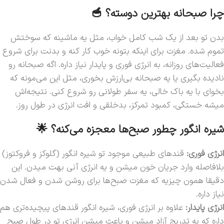
چرا صبحانه بهترین دوسته؟ 🥣
بدن تو بعد از یک شب کامل خواب، مثل یه ماشینه که سوختش
تموم شده. مغزت برای اینکه بتونه خوب کار کنه و بدنت برای شروع
فعالیت‌های روزانه، به انرژی فوری و پایدار نیاز داره. اگه صبحانه رو
نادیده بگیری یا یه صبحانه بی‌ارزش بخوری، مثل این می‌مونه که
بخوای با یه باک خالی، یه سفر طولانی رو شروع کنی. نتیجه‌اش
میشه خستگی، کمبود تمرکز، بدخلقی و افت انرژی در طول روز.
شیره انگور چطور صبح‌ها معجزه می‌کنه؟ 🌟
انرژی فوری:
قندهای طبیعی موجود تو شیره انگور (گلوکز و فروکتوز)
بلافاصله وارد جریان خون میشن و یه انرژی آنی بهت میدن. این
دقیقا همون چیزیه که مغزت صبح‌ها برای روشن شدن و فعال شدن
نیاز داره.
انرژی پایدار:
علاوه بر انرژی فوری، شیره انگور قندهای پیچیده‌تری هم
داره که به تدریج آزاد میشن و باعث میشن انرژی تو در طول صبح