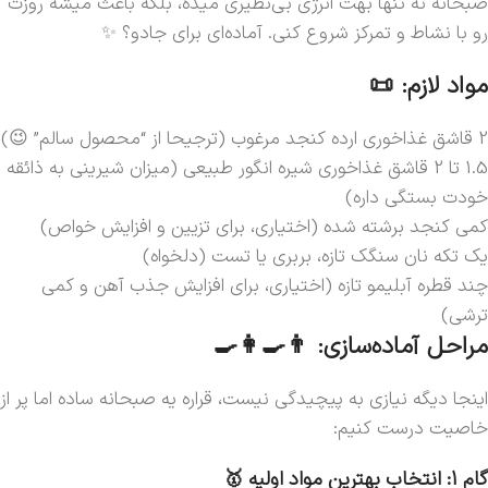
صبحانه نه تنها بهت انرژی بی‌نظیری میده، بلکه باعث میشه روزت
رو با نشاط و تمرکز شروع کنی. آماده‌ای برای جادو؟ ✨
مواد لازم: 📜
2 قاشق غذاخوری ارده کنجد مرغوب (ترجیحا از “محصول سالم” 😉)
1.5 تا 2 قاشق غذاخوری شیره انگور طبیعی (میزان شیرینی به ذائقه
خودت بستگی داره)
کمی کنجد برشته شده (اختیاری، برای تزیین و افزایش خواص)
یک تکه نان سنگک تازه، بربری یا تست (دلخواه)
چند قطره آبلیمو تازه (اختیاری، برای افزایش جذب آهن و کمی
ترشی)
مراحل آماده‌سازی: 👨‍🍳👩‍🍳
اینجا دیگه نیازی به پیچیدگی نیست، قراره یه صبحانه ساده اما پر از
خاصیت درست کنیم:
گام 1: انتخاب بهترین مواد اولیه 🥇