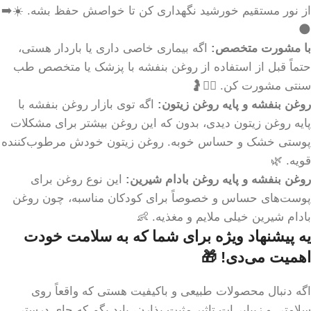
از نور مستقیم خورشید نگهداری کن تا خواصش حفظ بشه. ☀️➡️
🌑
با مشورت متخصص:
اگه بیماری خاصی داری یا باردار هستی،
حتماً قبل از استفاده از روغن بنفشه با پزشک یا متخصص طب
سنتی مشورت کن. 👩‍⚕️🤰
روغن بنفشه و پایه روغن زیتون:
اگه توی بازار روغن بنفشه با
پایه روغن زیتون دیدی، بدون که این روغن بیشتر برای مشکلات
پوستی خشک و حساس خوبه. روغن زیتون خودش مرطوب‌کننده
قویه. 🌿
روغن بنفشه و پایه روغن بادام شیرین:
این نوع روغن برای
پوست‌های حساس و خصوصاً برای کودکان مناسبه، چون روغن
بادام شیرین خیلی ملایم و مغذیه. 👶
یه پیشنهاد ویژه برای شما که به سلامت خودت
اهمیت می‌دی! 🎁
اگه دنبال محصولات طبیعی و باکیفیت هستی که واقعاً روی
سلامتی و زیبایی‌ات تاثیر مثبت بذارن، باید بگم که جای درستی