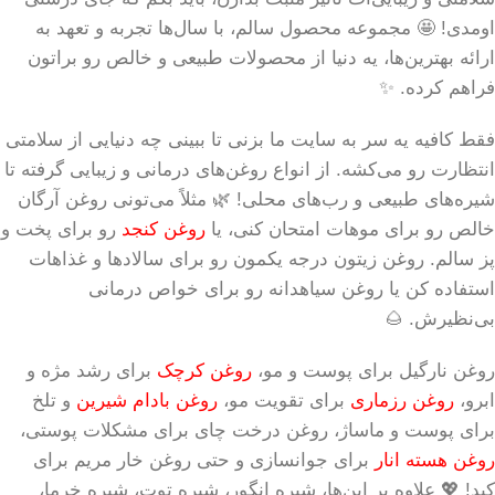
اومدی! 🤩 مجموعه محصول سالم، با سال‌ها تجربه و تعهد به
ارائه بهترین‌ها، یه دنیا از محصولات طبیعی و خالص رو براتون
فراهم کرده. ✨
فقط کافیه یه سر به سایت ما بزنی تا ببینی چه دنیایی از سلامتی
انتظارت رو می‌کشه. از انواع روغن‌های درمانی و زیبایی گرفته تا
شیره‌های طبیعی و رب‌های محلی! 🌿 مثلاً می‌تونی روغن آرگان
خالص رو برای موهات امتحان کنی، یا
روغن کنجد
رو برای پخت و
پز سالم. روغن زیتون درجه یکمون رو برای سالادها و غذاهات
استفاده کن یا روغن سیاهدانه رو برای خواص درمانی
بی‌نظیرش. 🌰
روغن نارگیل برای پوست و مو،
روغن کرچک
برای رشد مژه و
ابرو،
روغن رزماری
برای تقویت مو،
روغن بادام شیرین
و تلخ
برای پوست و ماساژ، روغن درخت چای برای مشکلات پوستی،
روغن هسته انار
برای جوانسازی و حتی روغن خار مریم برای
کبد! 💖 علاوه بر این‌ها، شیره انگور، شیره توت، شیره خرما،