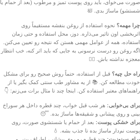
صورت می‌خوای، باید روی پوست تمیز و مرطوب (بعد از حمام یا
شستشو) ماساژ بدی. 🛀
چرا مهمه؟
نحوه استفاده از روغن بنفشه مستقیماً روی
اثربخشی اون تاثیر می‌ذاره. دوز، محل استفاده و حتی زمان
استفاده، همه از عوامل مهمی هستن که نتیجه رو تعیین می‌کنن.
اگه روغن رو درست نرسونی به جایی که باید اثر کنه، خب انتظار
معجزه نداشته باش. 🤷‍♂️
راه حل چیه؟
قبل از استفاده، حتماً روش صحیح رو برای مشکل
خودت مطالعه کن. 📚 از یه مشاور طب سنتی کمک بگیر یا از
راهنماهای معتبر استفاده کن. اینجا چند تا مثال برات می‌زنم: 👇
برای بی‌خوابی:
هر شب قبل خواب، چند قطره داخل هر سوراخ
بینی و روی پیشانی و شقیقه‌ها ماساژ بده. 😴
برای خشکی پوست:
بعد از حمام یا شستشوی صورت، روی
پوست نم‌دار ماساژ بده تا جذب بشه. 💧
برای سینوزیت:
چند قطره رو روی پیشانی، اطراف بینی و