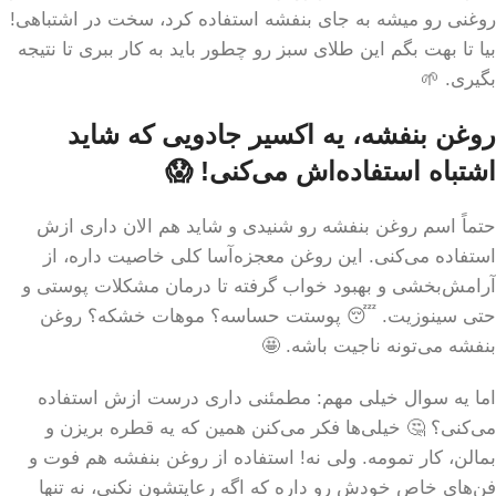
روغنی رو میشه به جای بنفشه استفاده کرد، سخت در اشتباهی!
بیا تا بهت بگم این طلای سبز رو چطور باید به کار ببری تا نتیجه
بگیری. 🌱
روغن بنفشه، یه اکسیر جادویی که شاید
اشتباه استفاده‌اش می‌کنی! 😱
حتماً اسم روغن بنفشه رو شنیدی و شاید هم الان داری ازش
استفاده می‌کنی. این روغن معجزه‌آسا کلی خاصیت داره، از
آرامش‌بخشی و بهبود خواب گرفته تا درمان مشکلات پوستی و
حتی سینوزیت. 😴 پوستت حساسه؟ موهات خشکه؟ روغن
بنفشه می‌تونه ناجیت باشه. 🤩
اما یه سوال خیلی مهم: مطمئنی داری درست ازش استفاده
می‌کنی؟ 🤔 خیلی‌ها فکر می‌کنن همین که یه قطره بریزن و
بمالن، کار تمومه. ولی نه! استفاده از روغن بنفشه هم فوت و
فن‌های خاص خودش رو داره که اگه رعایتشون نکنی، نه تنها