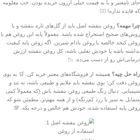
جای نامعتبر و با یه قیمت خیلی ارزون خریده بودن. خب معلومه
که فایده نداره! 🤷‍♀️
چرا مهمه؟
روغن بنفشه اصل باید از گل‌های تازه بنفشه و با
روش‌های صحیح استخراج شده باشه. معمولاً پایه این روغن هم یا
روغن کنجد خالصه یا روغن بادام شیرین. اگه روغن پایه کیفیت
نداشته باشه یا خودش تقلبی باشه، کل روغن بنفشه ارزش
درمانی‌اش رو از دست می‌ده. 📉
راه حل چیه؟
همیشه از فروشگاه‌های معتبر خرید کن. 🛒 به بوی
روغن دقت کن؛ بوی بنفشه باید ملایم و طبیعی باشه، نه تند و
شیمیایی. دنبال رنگ طبیعی روغن بنفشه باش (که معمولاً کمی
متمایل به سبز یا زرد کم‌رنگه) و از همه مهم‌تر، مطمئن شو که
روغن پایه استفاده شده، خودش هم خالص و درجه یکه. 💯
استفاده از روغن
بنفشه