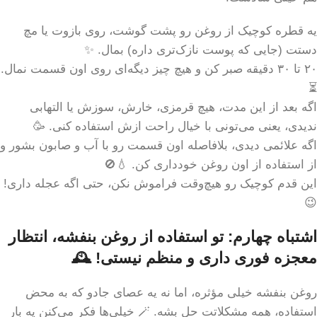
یه قطره کوچیک از روغن رو پشت گوشت، روی بازوت یا مچ
دستت (جایی که پوست نازک‌تری داره) بمال. ✨
۲۰ تا ۳۰ دقیقه صبر کن و هیچ چیز دیگه‌ای روی اون قسمت نمال.
⏳
اگه بعد از این مدت، هیچ قرمزی، خارش، سوزش یا التهابی
ندیدی، یعنی می‌تونی با خیال راحت ازش استفاده کنی. 🥳
اگه علائمی دیدی، بلافاصله اون قسمت رو با آب و صابون بشور و
از استفاده از اون روغن خودداری کن. 💧🚫
این قدم کوچیک رو هیچ‌وقت فراموش نکن، حتی اگه عجله داری!
😉
اشتباه چهارم: تو استفاده از روغن بنفشه، انتظار
معجزه فوری داری و منظم نیستی! 🕰️
روغن بنفشه خیلی مؤثره، اما نه یه عصای جادو که به محض
استفاده، همه مشکلاتت حل بشه. 🪄 خیلی‌ها فکر می‌کنن یه بار