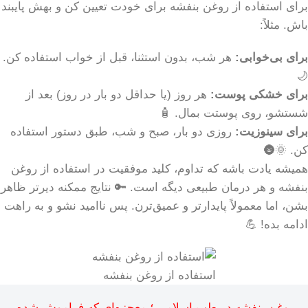
برای استفاده از روغن بنفشه برای خودت تعیین کن و بهش پایبند
باش. مثلاً:
برای بی‌خوابی:
هر شب، بدون استثنا، قبل از خواب استفاده کن.
🌙
برای خشکی پوست:
هر روز (یا حداقل دو بار در روز) بعد از
شستشو، روی پوستت بمال. 🧴
برای سینوزیت:
روزی دو بار، صبح و شب، طبق دستور استفاده
کن. 🌞🌚
همیشه یادت باشه که تداوم، کلید موفقیت در استفاده از روغن
بنفشه و هر درمان طبیعی دیگه است. 🔑 نتایج ممکنه دیرتر ظاهر
بشن، اما معمولاً پایدارتر و عمیق‌ترن. پس ناامید نشو و به راهت
ادامه بده! 💪
استفاده از روغن بنفشه
روغن بنفشه در طب اسلامی ؛ معجزه‌ای که فراموش شده