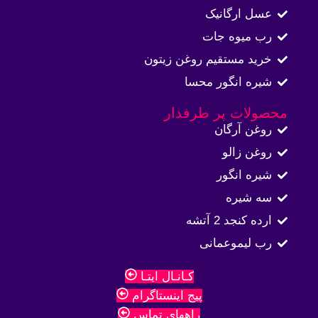
عسل ارگانیک
رب میوه جات
خرید مستقیم روغن زیتون
شیره انگور محسا
محصولات پر طرفدار
روغن آرگان
روغن زالو
شیره انگور
سه شیره
ارده کنجد 2 آتشه
رب لیموعمانی
کـانـال ایتـا
پیج اینستاگرام
راههای تماس