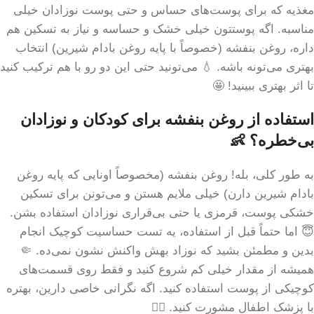
مغذیه که برای پوست‌های حساس و حتی پوست نوزادان خیلی
مناسبه. اگه پوستتون خیلی خشک و حساسه و نیاز به تسکین هم
داره، روغن بنفشه (خصوصاً با پایه روغن بادام شیرین) انتخاب
بهتری می‌تونه باشه. 💧 می‌تونید حتی این دو رو با هم ترکیب کنید
تا اثر بهتری ببینید! 🤩
استفاده از روغن بنفشه برای کودکان و نوزادان
بی‌خطره؟ 👶
به طور کلی، بله! روغن بنفشه (مخصوصاً اونایی که پایه روغن
بادام شیرین دارن) خیلی ملایم هستن و می‌تونن برای تسکین
خشکی پوست، قرمزی یا حتی بی‌قراری نوزادان استفاده بشن.
😇 اما حتماً قبل از استفاده، یه تست حساسیت کوچیک انجام
بدین و مطمئن بشید که نوزاد بهش واکنش نشون نمی‌ده. 🤏
همیشه از مقدار خیلی کم شروع کنید و فقط روی قسمت‌های
کوچیکی از پوست استفاده کنید. اگه نگرانی خاصی دارین، بهتره
با پزشک اطفال مشورت کنید. 👩‍⚕️