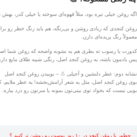
اگه روغن خیلی تیره بود، مثلاً قهوه‌ای سوخته یا خیلی کدر، به
روغن کنجدی که زیادی روشن و بی‌رنگه، هم باید زنگ خطر رو برات
معمولاً رنگ پریده‌ای دارن.
کدورت یا رسوب ته بطری هم یه نشونه واضحه که روغن شما اصل نیست یا حداقل کیفیت بالایی نداره
پس یادمون باشه، یه روغن کنجد اصل، رنگی شبیه طلای مایع داره؛ شفاف، رو
نشانه دوم: عطر دلنشین و آجیلی 👃 – بوییدن روغن کنجد اصل
بوی روغن کنجد اصل، مثل یه شعر آرامش‌بخشه! یه عطر ملایم، کمی
بویی نیست که بخواد توی بینی‌تون بمونه یا سرتون رو درد بیاره. ب
چطور با روغن کنجد در ۱۰ روز پوست رو روشن تر کنیم ؟