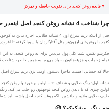
۷ فایده روغن کنجد برای تقویت حافظه و تمرکز
چرا شناخت 4 نشانه روغن کنجد اصل اینقدر حیاتیه؟ 🤔
قبل از اینکه بریم سراغ اون 4 نشانه طلا
کنجد با روغن‌های ارزون‌تر مثل آفتابگردان یا سویا گرفته تا افزودن اسانس و رنگ‌های شیمیایی. 
فکرشو بکنین، شما کلی پول می‌دین برای یه روغن کنجد، به این ام
تمام زحمات و هزینه‌هاتون به باد می‌ره. به همین خاطر، شناخت 4 نشانه روغن کنجد اصل نه فقط یه مهارت، بلکه یه ضرورت برای حفظ سلامتی و پول شماست.
حالا که حسابی اهمیت ماجرا دستتون اومد، بزن بریم سراغ اصل مطلب: “4 نشانه روغن کنجد اصل که تقلبی ها ندارن!” آماده‌اید با این نشونه‌های جذاب، دیگه
نشانه اول: رنگ طلایی و شفاف ✨ – اولین برخورد با روغن کنجد
اولین چیزی که با دیدن روغن کنجد توجهتون رو جلب می‌کنه، رنگ
طیف طلایی ملایم و دلنشین. اگه روغن کنجد اصل باشه، باید شفاف
چه رنگی مشکوکه؟ 🧐