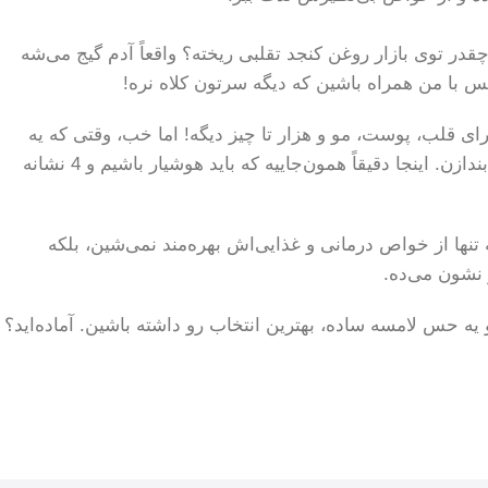
ه تقلبی ها ندارن»! آخه می‌دونین چقدر توی بازار روغن کنجد تقلبی ریخته؟ واقعاً آدم گیج می‌شه
پس با من همراه باشین که دیگه سرتون کلاه نره!
برای قلب، پوست، مو و هزار تا چیز دیگه! اما خب، وقتی که یه
محصول اینقدر پرطرفدار می‌شه، سودجوها هم دست به کار می‌شن تا با تقلب، جیب خودشون رو پر کنن و سلامتی ما رو به خطر بندازن. اینجا دقیقاً همون‌جاییه که باید هوشیار باشیم و 4 نشانه
ها از خواص درمانی و غذایی‌اش بهره‌مند نمی‌شین، بلکه
 بو، یه مزه و یه حس لامسه ساده، بهترین انتخاب رو داشته باشین. آماده‌اید؟