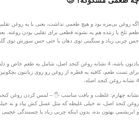
چه طعمی مشکوکه؟ 🥴
اگه روغن بی‌مزه بود و هیچ طعمی نداشت، یعنی با یه روغن تق
طعم تلخ یا زننده هم یه نشونه قطعی برای تقلبی بودن روغنه. بع
حس چربی زیاد و سنگینی توی دهان یا حتی حس سوزش توی گلو، ن
یادتون باشه، 4 نشانه روغن کنجد اصل، شامل یه طعم خاص و دلنشین میشه که نه تلخه و نه بی‌مزه.
برای تست طعم، کافیه یه قطره از روغن رو روی زبانتون بچکونین و
4 نشانه روغن کنجد اصله.
نشانه چهارم: غلظت و بافت مناسب 🖐️ – لمس کردن روغن کنج
روغن کنجد اصل، نه خیلی غلیظه که مثل عسل کش بیاد و نه خیلی
و ابریشمی بهتون بده، بدون اینکه چربی زیاد یا چسبندگی عجیبی