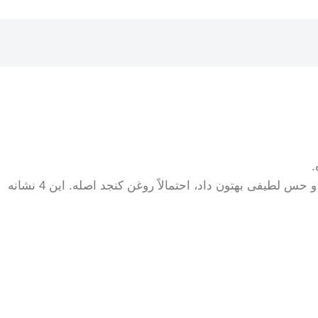
.
برای تست بافت، کافیه یه قطره روغن رو روی پشت دستتون بریزین و با انگشتتون به آرامی پخشش کنین. اگه به خوبی جذب شد و حس لطیفی بهتون داد، احتمالاً روغن کنجد اصله. این 4 نشانه