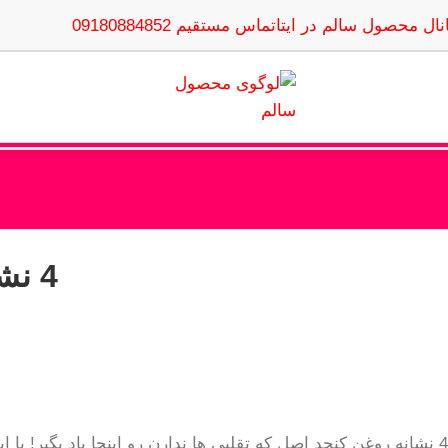
نال محصول سالم در ایتا
تماس مستقیم 09180884852
4 نشانه روغن کنجد اصل که تقلبی ها ندارن
4 نشانه روغن کنجد اصل که تقلبی ها ندارن رو اینجا یاد بگیر! با این ترفندهای ساده،