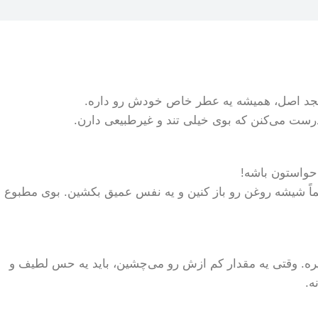
ن کنجد اصل، همیشه یه عطر خاص خودش رو داره.
درست می‌کنن که بوی خیلی تند و غیرطبیعی دارن.
 حواستون باشه!
وغن کنجد. اگه دنبال 4 نشانه روغن کنجد اصل هستین، حتماً شیشه روغن رو باز کنین و یه نفس عمیق بکشین. بوی مطبوع
یره. وقتی یه مقدار کم ازش رو می‌چشین، باید یه حس لطیف و
ه.