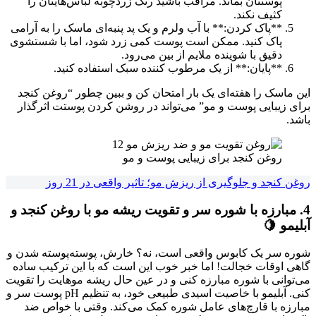
پوستتان بماند. مراقب باشید رنگ زردچوبه لباس‌هایتان را
کثیف نکند.
**پاک کردن:** با آب ولرم و یک پد پنبه‌ای ماسک را به آرامی
پاک کنید. ممکن است پوست کمی زرد شود، اما با شستشوی
دقیق با شوینده ملایم از بین می‌رود.
**پایان:** از یک مرطوب کننده سبک استفاده کنید.
این ماسک را هفته‌ای یک بار امتحان کن و ببین چطور “روغن کنجد
برای زیبایی پوست و مو” می‌تواند در روشن کردن پوستت اثرگذار
باشد.
روغن کنجد برای زیبایی پوست و مو
روغن کنجد و جلوگیری از ریزش مو؛ تاثیر واقعی در 21 روز
4. مبارزه با شوره سر و تقویت ریشه مو با روغن کنجد و
آبلیمو 🍋
شوره سر یک کابوس واقعی است، نه؟ خارش، پوسته‌پوسته شدن و
گاهی اوقات خجالت! اما خبر خوب این است که با این ترکیب ساده
می‌توانی با شوره مبارزه کنی و در عین حال ریشه موهایت را تقویت
کنی. آبلیمو با خاصیت اسیدی طبیعی خود، به تنظیم pH پوست سر و
مبارزه با قارچ‌های عامل شوره کمک می‌کند. وقتی با خواص ضد