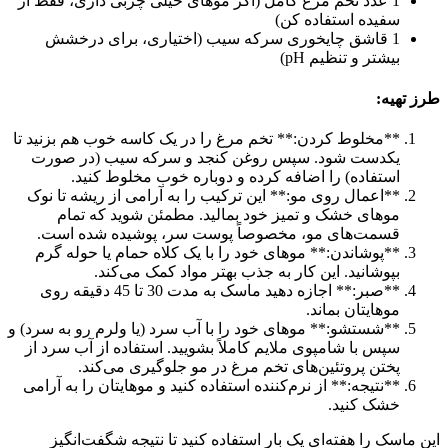
1 عدد تخم مرغ کامل (اگر موهای خیلی چربی داری، فقط از
سفیده استفاده کن)
1 قاشق چایخوری سرکه سیب (اختیاری، برای درخشش
بیشتر و تنظیم pH)
طرز تهیه:
**مخلوط کردن:** تخم مرغ را در یک کاسه خوب هم بزنید تا
یکدست شود. سپس روغن کنجد و سرکه سیب (در صورت
استفاده) را اضافه کرده و دوباره خوب مخلوط کنید.
**اعمال روی مو:** این ترکیب را به آرامی از ریشه تا نوک
موهای خشک و تمیز خود بمالید. مطمئن شوید که تمام
قسمت‌های مو، مخصوصاً پوست سر، پوشیده شده است.
**پوشاندن:** موهای خود را با یک کلاه حمام یا حوله گرم
بپوشانید. این کار به جذب بهتر مواد کمک می‌کند.
**صبر:** اجازه دهید ماسک به مدت 30 تا 45 دقیقه روی
موهایتان بماند.
**شستشو:** موهای خود را با آب سرد (یا ولرم رو به سرد) و
سپس با شامپوی ملایم کاملاً بشویید. استفاده از آب سرد از
پختن پروتئین‌های تخم مرغ در مو جلوگیری می‌کند.
**نتیجه:** از نرم‌کننده استفاده کنید و موهایتان را به آرامی
خشک کنید.
این ماسک را هفته‌ای یک بار استفاده کنید تا نتیجه شگفت‌انگیز