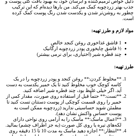
دلیل خواص ترمیم‌کننده و آبرسان خود، به بهبود بافت کلی پوست و
جذب بهتر زردچوبه کمک می‌کند. من بارها دیده‌ام که این ترکیب
چطور به روشن‌تر شدن و یکدست شدن رنگ پوست کمک کرده
است.
مواد لازم و طرز تهیه:
1 قاشق غذاخوری روغن کنجد خالص
½ قاشق چایخوری پودر زردچوبه ارگانیک
چند قطره شیر (اختیاری، برای نرمی بیشتر)
طرز تهیه:
**مخلوط کردن:** روغن کنجد و پودر زردچوبه را در یک
کاسه کوچک خوب مخلوط کنید تا یک خمیر یکدست به دست
آید. اگر خیلی غلیظ بود، چند قطره شیر اضافه کنید.
**تست:** حتماً قبل از استفاده روی صورت، مقدار کمی از
خمیر را روی قسمت کوچکی از پوست دستتان تست کنید تا
مطمئن شوید حساسیتی ندارید (زردچوبه ممکن است به
پوست حساس واکنش نشان دهد).
**اعمال ماسک:** ماسک را به آرامی روی نواحی دارای
لکه‌های تیره یا روی کل صورت (به جز اطراف چشم) بمالید.
**انتظار:** اجازه دهید ماسک به مدت 10 تا 15 دقیقه روی