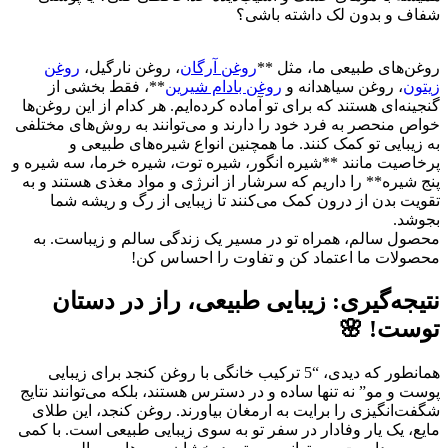
شفاف و بدون لک داشته باشی؟
روغن‌های طبیعی ما، مثل **
روغن آرگان
، روغن نارگیل،
روغن
زیتون
، روغن سیاهدانه و
روغن بادام شیرین
**، فقط بخشی از
گنجینه‌ای هستند که برای تو آماده کرده‌ایم. هر کدام از این روغن‌ها
خواص منحصر به فرد خود را دارند و می‌توانند به روش‌های مختلفی
به زیبایی تو کمک کنند. ما همچنین انواع شیره‌های طبیعی و
پرخاصیت مانند **شیره انگور، شیره توت، شیره خرما، سه شیره و
پنج شیره** را داریم که سرشار از انرژی و مواد مغذی هستند و به
تقویت بدن از درون کمک می‌کنند تا زیبایی از رگ و ریشه شما
بجوشد.
محصول سالم، همراه تو در مسیر یک زندگی سالم و زیباست. به
محصولات ما اعتماد کن و تفاوت را احساس کن!
نتیجه‌گیری: زیبایی طبیعی، راز در دستان
توست! 🌸
همانطور که دیدی، “5 ترکیب خانگی با روغن کنجد برای زیبایی
پوست و مو” نه تنها ساده و در دسترس هستند، بلکه می‌توانند نتایج
شگفت‌انگیزی را برایت به ارمغان بیاورند. روغن کنجد، این طلای
مایع، یک یار وفادار در سفر تو به سوی زیبایی طبیعی است. با کمی