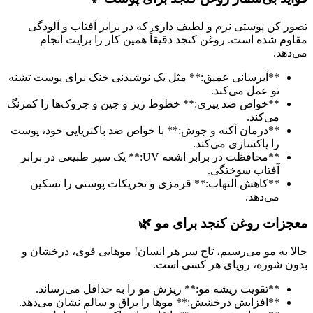
تصور کن پوستی نرم و لطیف داری که در برابر آفتاب و آلودگی
مقاوم شده است. روغن کنجد دقیقاً همین کار را برایت انجام
می‌دهد.
**آبرسانی عمیق:** مثل یک نوشیدنی خنک برای پوست تشنه
تو عمل می‌کند.
**خواص ضد پیری:** خطوط ریز و چین و چروک‌ها را کمرنگ
می‌کند.
**درمان آکنه و جوش:** با خواص ضد باکتریایی خود، پوست
را پاکسازی می‌کند.
**محافظت در برابر اشعه UV:** یک سپر طبیعی در برابر
آفتاب سوختگی.
**کاهش التهاب:** قرمزی و تحریکات پوستی را تسکین
می‌دهد.
معجزات روغن کنجد برای مو 🌿
حالا به مو می‌رسیم، تاج سر هر انسان! موهایی قوی، درخشان و
بدون شوره، رویای هر کسی است.
**تقویت ریشه مو:** ریزش مو را به حداقل می‌رساند.
**افزایش درخشش:** موها را براق و سالم نشان می‌دهد.