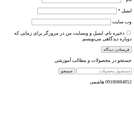
ایمیل
*
وب‌ سایت
ذخیره نام، ایمیل و وبسایت من در مرورگر برای زمانی که
دوباره دیدگاهی می‌نویسم.
جستجو در محصولات و مطالب آموزشی
جستجو
09180884852 هاشمی
مجموعه محصول سالم (محسا) با تولید و ارسال محصولاتی کاملا
طبیعی ، اصل و باکیفیت مطلوب به سراسر کشور ، پتانسیل تامین
حجم انبوهی از سفارشات در داخل کشور را دارا میباشد ما در زمینه
فروش مستقیم انواع روغنهای درمانی و خوراکی ، انواع شیره های
اصل و طبیعی ، انواع رب میوه جات ، انواع عسل ، سرکه های
طبیعی ، ارده کنجد ، کره بادام زمینی و … فعالیت می کنیم.