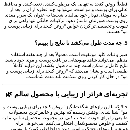
قطعاً! روغن کنجد به تنهایی یک مرطوب‌کننده، تغذیه‌کننده و محافظ
عالی برای پوست و مو است. می‌توانید چند قطره از آن را بعد از
حمام به موهای نم‌دار خود بمالید یا شب‌ها به عنوان یک سرم مغذی
روی پوست صورتتان ماساژ دهید. ترکیبات خانگی تنها راهی برای
تقویت و تخصصی‌تر کردن خواص “روغن کنجد برای زیبایی پوست و
مو” هستند.
5. چه مدت طول می‌کشد تا نتایج را ببینم؟
صبر و ثبات کلید موفقیت است. معمولاً بعد از چند هفته استفاده
منظم، می‌توانید شاهد بهبودهایی در بافت پوست و موی خود باشید.
نتایج کامل‌تر ممکن است چند ماه طول بکشد. این فرآیند کاملاً
طبیعی است و نشان می‌دهد که “روغن کنجد برای زیبایی پوست و
مو” در حال کار کردن روی سلامت بلند مدت شماست.
تجربه‌ای فراتر از زیبایی با محصول سالم 🌿
حالا که با این رازهای شگفت‌انگیز “روغن کنجد برای زیبایی پوست و
مو” آشنا شدی، وقتش رسیده که بهترین و خالص‌ترین محصولات
طبیعی را برای خودت انتخاب کنی. در مجموعه محصول سالم، ما به
کیفیت و خلوص محصولاتمان افتخار می‌کنیم. می‌خواهی برای
همیشه با موهای خشک و آسیب‌دیده خداحافظی کنی؟ یا پوستی