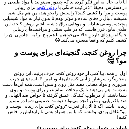
آیا تا به حال به این فکر کرده‌اید که چطور می‌توانید با مواد طبیعی و
در دسترس، دقیقاً “5 ترکیب خانگی با
روغن کنجد
برای زیبایی
پوست و مو” را کشف کنید؟ راستش را بخواهید، من هم مثل شما
همیشه دنبال راه‌های ساده و موثر بودم تا بدون نیاز به مواد شیمیایی
پیچیده، پوستی شاداب و موهایی براق داشته باشم. روغن کنجد، این
طلای مایع، قرن‌هاست که در طب سنتی و مراقبت‌های زیبایی
جایگاه ویژه‌ای دارد و حالا می‌خواهیم با هم پنج ترکیب جادویی آن را
کشف کنیم که واقعاً معجزه می‌کند. 🤩
چرا روغن کنجد، گنجینه‌ای برای پوست و
مو؟ 🤔
اول از همه، بیا کمی از خود روغن کنجد حرف بزنیم. این روغن
معجزه‌گر، سرشار از آنتی‌اکسیدان‌ها، ویتامین E، اسیدهای چرب
ضروری و مواد معدنی مفید مثل روی و مس است. همه این‌ها دست
به دست هم می‌دهند تا یک محافظ تمام عیار برای پوست و موی
شما باشند. از مرطوب کنندگی عمیق گرفته تا خواص ضد التهابی و
ضد باکتریایی، روغن کنجد می‌تواند دوست صمیمی شما در مسیر
زیبایی باشد. اگه تا الان از قدرت “روغن کنجد برای زیبایی پوست و
مو” غافل بودی، وقتشه که با من همراه بشی تا رازهایش را فاش
کنیم!
فواید بی‌شمار روغن کنجد برای پوست ✨