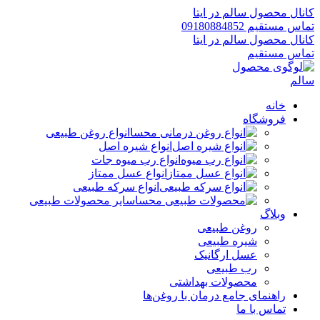
کانال محصول سالم در ایتا
تماس مستقیم 09180884852
کانال محصول سالم در ایتا
تماس مستقیم
خانه
فروشگاه
انواع روغن طبیعی
انواع شیره اصل
انواع رب میوه جات
انواع عسل ممتاز
انواع سرکه طبیعی
سایر محصولات طبیعی
وبلاگ
روغن طبیعی
شیره طبیعی
عسل ارگانیک
رب طبیعی
محصولات بهداشتی
راهنمای جامع درمان با روغن‌ها
تماس با ما