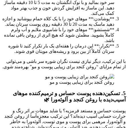
سر خود بمالید و با نوک انگشتان به مدت 5 تا 10 دقیقه ماساژ
دهید. این ماساژ به افزایش گردش خون و جذب بهتر مواد
کمک می‌کند.
**پوشاندن:** موهای خود را با یک کلاه حمام بپوشانید و اجازه
دهید ماسک به مدت 20 تا 30 دقیقه روی پوست سرتان بماند.
**شستشو:** موهای خود را با شامپوی ملایم و آب ولرم
کاملاً بشویید. مطمئن شوید که هیچ اثری از روغن باقی نمانده
باشد.
**تکرار:** این درمان را هفته‌ای یک بار تکرار کنید تا شوره
سرتان کاملاً از بین برود و ریشه‌های مویتان قوی شوند.
با این ترکیب، دیگر نیازی نیست نگران شوره سر باشی و می‌توانی
از تمام مزایای “روغن کنجد برای زیبایی پوست و مو” بهره‌مند شوی.
روغن کنجد برای زیبایی پوست و مو
5. تسکین‌دهنده پوست حساس و ترمیم‌کننده موهای
آسیب‌دیده با روغن کنجد و آلوئه‌ورا 🌿
پوستت حساس و مستعد قرمزیه؟ یا شاید موهات بر اثر رنگ و
حرارت حسابی آسیب دیده‌اند؟ این ترکیب معجزه‌آسا از روغن کنجد
و آلوئه‌ورا، مرهمی برای پوست و موی توست. آلوئه‌ورا به خاطر
خواص تسکین‌دهنده، ضد التهابی و ترمیم‌کننده‌اش شناخته شده