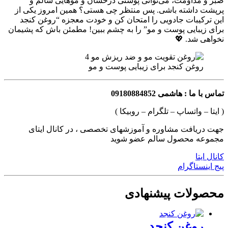
صبر و مداومت، می‌توانی پوستی درخشان و موهایی سالم و
پرپشت داشته باشی. پس منتظر چی هستی؟ همین امروز یکی از
این ترکیبات جادویی را امتحان کن و خودت معجزه “روغن کنجد
برای زیبایی پوست و مو” را به چشم ببین! مطمئن باش که پشیمان
نخواهی شد. 💖
روغن کنجد برای زیبایی پوست و مو
تماس با ما : هاشمی 09180884852
( ایتا – واتساپ – تلگرام – روبیکا )
جهت دریافت مشاوره و آموزشهای تخصصی ، در کانال ایتای
مجموعه محصول سالم عضو شوید
کانال ایتا
پیج اینستاگرام
محصولات پیشنهادی
روغن کنجد