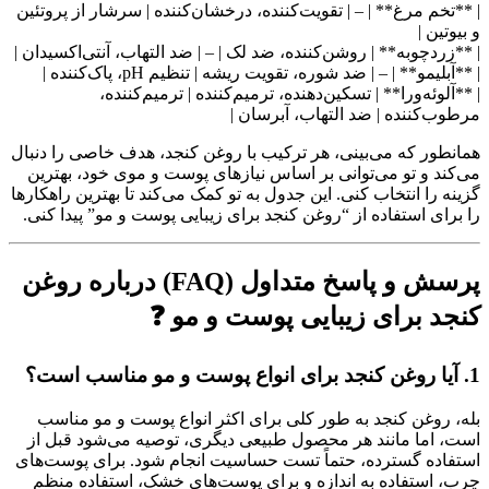
| **تخم مرغ** | – | تقویت‌کننده، درخشان‌کننده | سرشار از پروتئین
و بیوتین |
| **زردچوبه** | روشن‌کننده، ضد لک | – | ضد التهاب، آنتی‌اکسیدان |
| **آبلیمو** | – | ضد شوره، تقویت ریشه | تنظیم pH، پاک‌کننده |
| **آلوئه‌ورا** | تسکین‌دهنده، ترمیم‌کننده | ترمیم‌کننده،
مرطوب‌کننده | ضد التهاب، آبرسان |
همانطور که می‌بینی، هر ترکیب با روغن کنجد، هدف خاصی را دنبال
می‌کند و تو می‌توانی بر اساس نیازهای پوست و موی خود، بهترین
گزینه را انتخاب کنی. این جدول به تو کمک می‌کند تا بهترین راهکارها
را برای استفاده از “روغن کنجد برای زیبایی پوست و مو” پیدا کنی.
پرسش و پاسخ متداول (FAQ) درباره روغن
کنجد برای زیبایی پوست و مو ❓
1. آیا روغن کنجد برای انواع پوست و مو مناسب است؟
بله، روغن کنجد به طور کلی برای اکثر انواع پوست و مو مناسب
است، اما مانند هر محصول طبیعی دیگری، توصیه می‌شود قبل از
استفاده گسترده، حتماً تست حساسیت انجام شود. برای پوست‌های
چرب، استفاده به اندازه و برای پوست‌های خشک، استفاده منظم