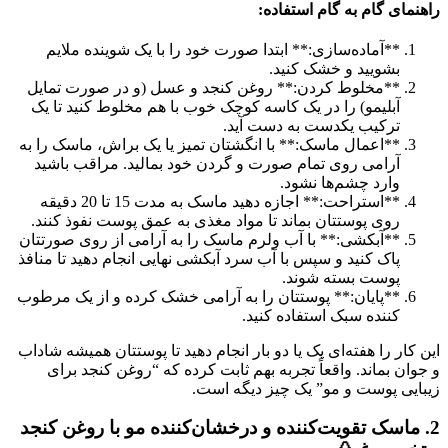
راهنمای گام به گام استفاده:
**آماده‌سازی:** ابتدا صورت خود را با یک شوینده ملایم
بشویید و خشک کنید.
**مخلوط کردن:** روغن کنجد و عسل (و در صورت تمایل
آبلیمو) را در یک کاسه کوچک خوب با هم مخلوط کنید تا یک
ترکیب یکدست به دست آید.
**اعمال ماسک:** با انگشتان تمیز یا یک براش، ماسک را به
آرامی روی تمام صورت و گردن خود بمالید. مراقب باشید
وارد چشم‌ها نشود.
**استراحت:** اجازه دهید ماسک به مدت 15 تا 20 دقیقه
روی پوستتان بماند تا مواد مغذی به عمق پوست نفوذ کنند.
**آبکشی:** با آب ولرم ماسک را به آرامی از روی صورتتان
پاک کنید و سپس با آب سرد آبکشی نهایی انجام دهید تا منافذ
پوست بسته شوند.
**پایان:** پوستتان را به آرامی خشک کرده و از یک مرطوب
کننده سبک استفاده کنید.
این کار را هفته‌ای یک یا دو بار انجام دهید تا پوستتان همیشه شاداب
و جوان بماند. واقعاً تجربه بهم ثابت کرده که “روغن کنجد برای
زیبایی پوست و مو” یک چیز دیگه است.
2. ماسک تقویت‌کننده و درخشان‌کننده مو با روغن کنجد