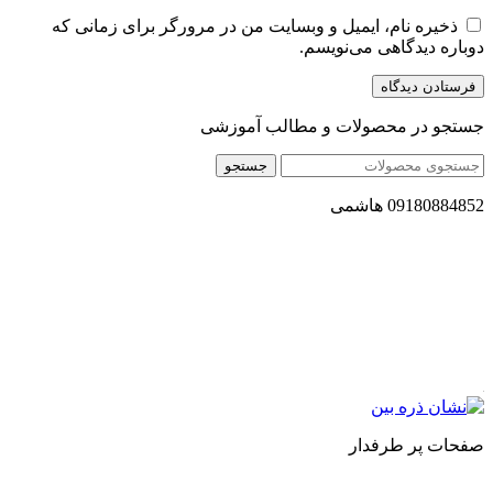
ذخیره نام، ایمیل و وبسایت من در مرورگر برای زمانی که
دوباره دیدگاهی می‌نویسم.
جستجو در محصولات و مطالب آموزشی
جستجو
09180884852 هاشمی
مجموعه محصول سالم (محسا) با تولید و ارسال محصولاتی کاملا
طبیعی ، اصل و باکیفیت مطلوب به سراسر کشور ، پتانسیل تامین
حجم انبوهی از سفارشات در داخل کشور را دارا میباشد ما در زمینه
فروش مستقیم انواع روغنهای درمانی و خوراکی ، انواع شیره های
اصل و طبیعی ، انواع رب میوه جات ، انواع عسل ، سرکه های
طبیعی ، ارده کنجد ، کره بادام زمینی و … فعالیت می کنیم.
صفحات پر طرفدار