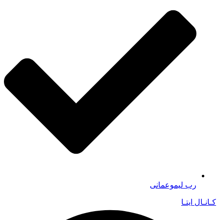
رب لیموعمانی
کـانـال ایتـا