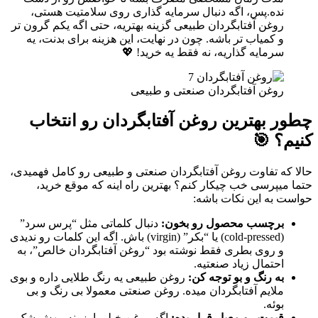
نده.پس، اگه دنبال سرمایه گذاری روی سلامتیت هستی،
روغن آفتابگردان طبیعی گزینه بهتریه، حتی اگه یکم گرون تر
و کمیاب تر باشه. چون در نهایت، این هزینه برای بدنت، یه
سرمایه گذاریه، نه فقط یه خرید! 💖
روغن آفتابگردان صنعتی و طبیعی
چطور بهترین روغن آفتابگردان رو انتخاب
کنیم؟ 🎯
حالا که تفاوت روغن آفتابگردان صنعتی و طبیعی رو کامل فهمیدی،
حتما میپرسی خب چیکار کنم؟ بهترین راه اینه که موقع خرید،
حواست به این نکات باشه:
برچسب محصول رو بخون:
دنبال کلماتی مثل “پرس سرد”
(cold-pressed) یا “بکر” (virgin) باش. اگه این کلمات رو ندیدی
و روی بطری فقط نوشته بود “روغن آفتابگردان خالص”، به
احتمال زیاد صنعتیه.
به رنگ و بو توجه کن:
روغن طبیعی یه رنگ طلایی داره و بوی
ملایم آفتابگردان میده. روغن صنعتی معمولا بی رنگ و بی
بوئه.
قیمت رو معیار قرار بده:
اگه روغن خیلی ارزونه، بهش شک