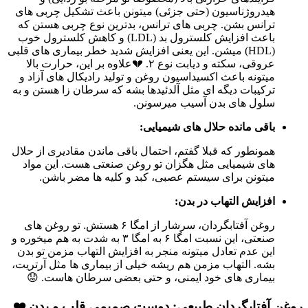
هیدروژناسیون (حتی جزئی) میتونن باعث تشکیل چربی های
ترانس بشن. چربی های ترانس، بدترین نوع چربی هستن که
باعث افزایش کلسترول بد (LDL) و کاهش کلسترول خوب
(HDL) میشن. این یعنی افزایش شدید خطر بیماری های قلبی
عروقی، سکته و دیابت نوع ۲. 💔علاوه بر این، حرارت بالا
میتونه باعث اکسیداسیون روغن و تولید رادیکال های آزاد و
ترکیبات دیگه ای مثل آلدئیدها بشه که سرطان زا هستن و به
سلول های بدن آسیب میرسونن.
باقی مانده حلال های شیمیایی:
همونطور که قبلا گفتم، احتمال باقی ماندن مقادیری از حلال
های شیمیایی مثل هگزان تو روغن صنعتی هست. این مواد
میتونن برای سیستم عصبی، کبد و کلیه ها مضر باشن.
افزایش التهاب در بدن:
روغن آفتابگردان، سرشار از امگا ۶ هستش. تو روغن های
صنعتی، این نسبت امگا ۶ به امگا ۳ به شدت به هم میخوره و
این عدم تعادل میتونه منجر به افزایش التهاب مزمن تو بدن
بشه. التهاب مزمن هم ریشه خیلی از بیماری ها مثل آرتریت،
بیماری های خود ایمنی، و حتی بعضی سرطان هاست. 😟
روغن آفتابگردان طبیعی: دوست صمیمی قلب و بدن ❤️