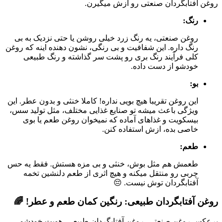
روغن آفتابگردان صنعتی رو ازش میگیرن.
رنگ:
روغن صنعتی، یه رنگ زرد خیلی روشن یا حتی نزدیک به بی
رنگ داره. این شفافیت و بی رنگی، نشون دهنده اینه که روغن
کلی فرآیند رنگ بری رو پشت سر گذاشته و رنگ طبیعی
خودشو از دست داده.
بو:
این روغن تقریبا هیچ بویی نداره! کاملا خنثی و بدون عطر. این
ویژگی باعث میشه تو صنایع غذایی مختلف، مثل تولید سس،
بیسکویت و غذاهای آماده که نمیخوان روغن طعم یا بوی
خاصی بده، ازش استفاده کنن.
طعم:
طعمش هم مثل بوش، خنثی و بی مزه هستش. فقط یه حس
چربی رو منتقل میکنه و هیچ اثری از طعم دلنشین تخمه
آفتابگردان توش نیست. 😔
روغن آفتابگردان طبیعی: رنگین کمان طعم و عطر! 🌈
برعکس روغن صنعتی، روغن آفتابگردان طبیعی، هویت خودشو