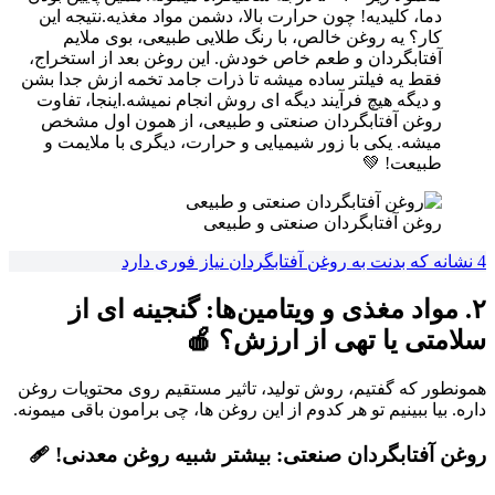
دما، کلیدیه! چون حرارت بالا، دشمن مواد مغذیه.نتیجه این
کار؟ یه روغن خالص، با رنگ طلایی طبیعی، بوی ملایم
آفتابگردان و طعم خاص خودش. این روغن بعد از استخراج،
فقط یه فیلتر ساده میشه تا ذرات جامد تخمه ازش جدا بشن
و دیگه هیچ فرآیند دیگه ای روش انجام نمیشه.اینجا، تفاوت
روغن آفتابگردان صنعتی و طبیعی، از همون اول مشخص
میشه. یکی با زور شیمیایی و حرارت، دیگری با ملایمت و
طبیعت! 💚
روغن آفتابگردان صنعتی و طبیعی
4 نشانه که بدنت به روغن آفتابگردان نیاز فوری دارد
۲. مواد مغذی و ویتامین‌ها: گنجینه ای از
سلامتی یا تهی از ارزش؟ 🍎
همونطور که گفتیم، روش تولید، تاثیر مستقیم روی محتویات روغن
داره. بیا ببینیم تو هر کدوم از این روغن ها، چی برامون باقی میمونه.
روغن آفتابگردان صنعتی: بیشتر شبیه روغن معدنی! 🩹