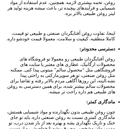
روغن، تخمه بیشتری لازمه. همچنین، عدم استفاده از مواد
شیمیایی و فرآیندهای پیچیده تر، باعث میشه هزینه تولید هر
لیتر روغن طبیعی بالاتر بره.
اینجا، تفاوت روغن آفتابگردان صنعتی و طبیعی تو قیمت،
کاملا منطقیه. کیفیت و سلامت، معمولا قیمت خودشو داره.
دسترسی محدودتر:
روغن آفتابگردان طبیعی رو معمولا تو فروشگاه های
محصولات ارگانیک، عطاری های معتبر یا سایت های
فروشگاهی مثل “محصول سالم” میتونی پیدا کنی. ممکنه
مثل روغن صنعتی، تو هر سوپرمارکتی به راحتی پیدا
نشه.البته، این روزها آگاهی مردم بالاتر رفته و تقاضا برای
محصولات سالم بیشتر شده، برای همین دسترسی به روغن
های طبیعی هم داره راحت تر میشه.
ماندگاری کمتر:
چون روغن طبیعی بدون نگهدارنده و مواد شیمیایی هستش،
ماندگاری کمتری نسبت به روغن صنعتی داره. باید تو جای
خنک و تاریک نگهداری بشه و بهتره بعد از باز شدن درب، تو
مدت زمان مشخصی مصرف بشه تا خواصش رو از دست