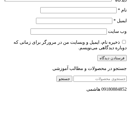
نام
*
ایمیل
*
وب‌ سایت
ذخیره نام، ایمیل و وبسایت من در مرورگر برای زمانی که
دوباره دیدگاهی می‌نویسم.
جستجو در محصولات و مطالب آموزشی
جستجو
09180884852 هاشمی
مجموعه محصول سالم (محسا) با تولید و ارسال محصولاتی کاملا
طبیعی ، اصل و باکیفیت مطلوب به سراسر کشور ، پتانسیل تامین
حجم انبوهی از سفارشات در داخل کشور را دارا میباشد ما در زمینه
فروش مستقیم انواع روغنهای درمانی و خوراکی ، انواع شیره های
اصل و طبیعی ، انواع رب میوه جات ، انواع عسل ، سرکه های
طبیعی ، ارده کنجد ، کره بادام زمینی و … فعالیت می کنیم.