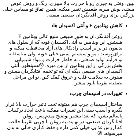
ببین، وقتی یه چیزی رو با حرارت بالا میپزی، رنگ و روش عوض
میشه، بوش میره، طعمش تغییر میکنه. همین اتفاق تو مقیاس خیلی
بزرگتر، برای روغن آفتابگردان صنعتی میفته.
کاهش ویتامین E و آنتی اکسیدان ها:
روغن آفتابگردان به طور طبیعی منبع عالی ویتامین E
هستش. این ویتامین یه آنتی اکسیدان قویه که از سلول های
بدنمون در برابر آسیب رادیکال های آزاد محافظت میکنه و
برای پوست، مو و سیستم ایمنی خیلی خوبه. ولی متاسفانه،
تو فرآیند تولید صنعتی، به خاطر حرارت و مواد شیمیایی،
بخش بزرگی از این ویتامین از بین میره. 😥همینطور، آنتی
اکسیدان های طبیعی دیگه ای که تو تخمه آفتابگردان هستن و
میتونن به سلامت قلب و عروق کمک کنن، تو این مراحل
تصفیه، تقریبا نابود میشن.
تغییرات در اسیدهای چرب:
ساختار اسیدهای چرب هم میتونه تحت تاثیر حرارت بالا قرار
بگیره و آسیب ببینه. این تغییرات ممکنه باعث ایجاد ترکیبات
ناسالم بشن، که بعدا بیشتر توضیح میدم.پس، روغن
آفتابگردان صنعتی، در نهایت یه روغن با چربی تقریبا خالصه
که ارزش غذایی خیلی کمی داره و فقط کالری خالی به بدن
میرسونه. 😟