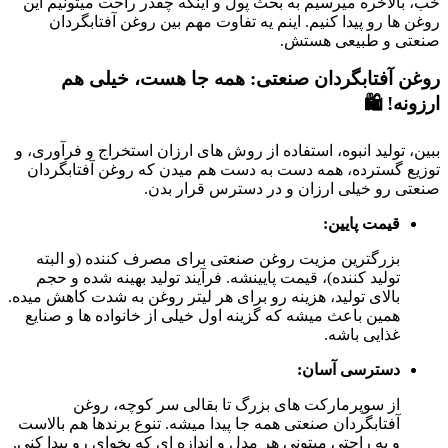
خب، بالاخره میرسیم به بحث پول و اینکه چقدر راحت میتونیم این
روغن ها رو پیدا کنیم. اینم یه تفاوت مهم بین روغن آفتابگردان
صنعتی و طبیعی هستش.
روغن آفتابگردان صنعتی: همه جا هست، خیلی هم
ارزونه! 🛍️
ببین، تولید انبوه، استفاده از روش های ارزان استخراج و فرآوری، و
توزیع گسترده، همه دست به دست هم میدن که روغن آفتابگردان
صنعتی رو خیلی ارزان و در دسترس قرار بدن.
قیمت پایین:
بزرگترین مزیت روغن صنعتی برای مصرف کننده (و البته
تولید کننده)، قیمت پایینشه. فرآیند تولید بهینه شده و حجم
بالای تولید، هزینه رو برای هر لیتر روغن به شدت کاهش میده.
همین باعث میشه که گزینه اول خیلی از خانواده ها و صنایع
غذایی باشه.
دسترسی آسان:
از سوپرمارکت های بزرگ تا بقالی سر کوچه، روغن
آفتابگردان صنعتی همه جا پیدا میشه. تنوع برندها هم بالاست
و به راحتی میتونی هر مدل و اندازه ای که بخوای رو پیدا کنی.