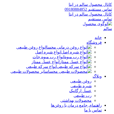
کانال محصول سالم در ایتا
تماس مستقیم 09180884852
کانال محصول سالم در ایتا
تماس مستقیم
خانه
فروشگاه
انواع روغن طبیعی
انواع شیره اصل
انواع رب میوه جات
انواع عسل ممتاز
انواع سرکه طبیعی
سایر محصولات طبیعی
وبلاگ
روغن طبیعی
شیره طبیعی
عسل ارگانیک
رب طبیعی
محصولات بهداشتی
راهنمای جامع درمان با روغن‌ها
تماس با ما