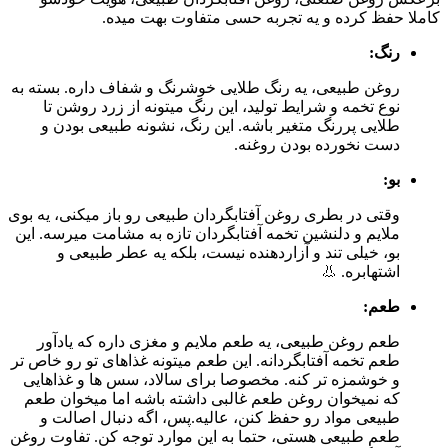
کاملا حفظ کرده و یه تجربه حسی متفاوت بهت میده.
رنگ:
روغن طبیعی، یه رنگ طلایی خوشرنگ و شفاف داره. بسته به
نوع تخمه و شرایط تولید، این رنگ میتونه از زرد روشن تا
طلایی پررنگ متغیر باشه. این رنگ، نشونه طبیعی بودن و
دست نخورده بودن روغنه.
بو:
وقتی در بطری روغن آفتابگردان طبیعی رو باز میکنی، یه بوی
ملایم و دلنشین تخمه آفتابگردان تازه به مشامت میرسه. این
بو، خیلی تند و آزاردهنده نیست، بلکه یه عطر طبیعی و
اشتهابره. 👃
طعم:
طعم روغن طبیعی، یه طعم ملایم و مغزی داره که یادآور
طعم تخمه آفتابگردانه. این طعم میتونه غذاهای تو رو خاص تر
و خوشمزه تر کنه. مخصوصا برای سالاد، سس ها و غذاهایی
که نمیخوان روغن طعم غالبی داشته باشه اما میخوان طعم
طبیعی مواد رو حفظ کنن، عالیه.پس، اگه دنبال اصالت و
طعم طبیعی هستی، حتما به این موارد توجه کن. تفاوت روغن