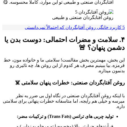
آفتابگردان صنعتی و طبیعی تو این موارد، کاملا محسوسه. 😋
روغن آفتابگردان صنعتی و طبیعی
5 کاربرد خانگی روغن آفتابگردان که احتمالاً نمی‌دانستی
۴. سلامت و مضرات احتمالی: دوست بدن یا
دشمن پنهان؟ 🚨
این بخش، مهمترین بخش مقالست! سلامتی ما و خانواده مون، خط
قرمزه. بیا ببینیم مصرف هر کدوم از این روغن ها، چه تاثیری رو
بدنمون میذاره.
روغن آفتابگردان صنعتی: خطرات پنهان سلامتی ☠️
با اینکه روغن آفتابگردان صنعتی در نگاه اول بی ضرر به نظر
میرسه و خیلی هم رایجه، اما متاسفانه خطرات پنهانی برای سلامتی
داره.
تولید چربی های ترانس (Trans Fats) و ترکیبات مضر:
فرآیندهای حرارتی بالا (مخصوصا تو مرحله بو زدایی) و