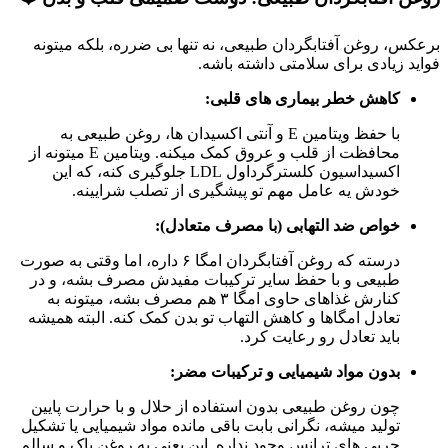
برعکس، روغن آفتابگردان طبیعی، نه تنها بی ضرره، بلکه میتونه
فواید زیادی برای سلامتی داشته باشه.
کاهش خطر بیماری های قلبی:
با حفظ ویتامین E و آنتی اکسیدان ها، روغن طبیعی به
محافظت از قلب و عروق کمک میکنه. ویتامین E میتونه از
اکسیداسیون کلسترگرداول LDL جلوگیری کنه، که این
خودش یه عامل مهم تو پیشگیری از تصلب شرایینه.
خواص ضد التهابی (با مصرف متعادل):
درسته که روغن آفتابگردان امگا ۶ داره، اما وقتی به صورت
طبیعی و با حفظ سایر ترکیبات مفیدش مصرف بشه، و در
کنارش غذاهای حاوی امگا ۳ هم مصرف بشه، میتونه به
تعادل امگاها و کاهش التهاب تو بدن کمک کنه. البته همیشه
باید تعادل رو رعایت کرد.
بدون مواد شیمیایی و ترکیبات مضر:
چون روغن طبیعی بدون استفاده از حلال و با حرارت پایین
تولید میشه، نگرانی بابت باقی مانده مواد شیمیایی یا تشکیل
چربی های ترانس وجود نداره. این یعنی یه روغن پاک و سالم