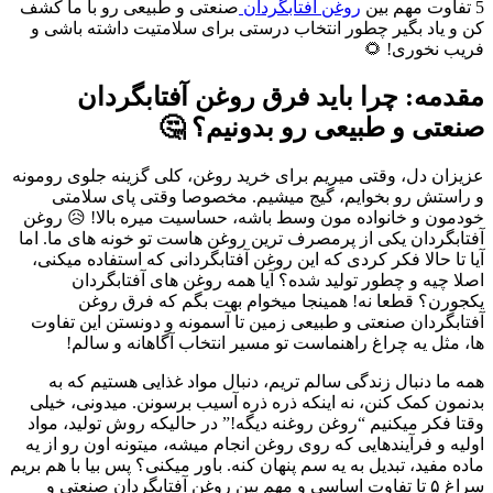
5 تفاوت مهم بین
روغن آفتابگردان
صنعتی و طبیعی رو با ما کشف
کن و یاد بگیر چطور انتخاب درستی برای سلامتیت داشته باشی و
فریب نخوری! 🌻
مقدمه: چرا باید فرق روغن آفتابگردان
صنعتی و طبیعی رو بدونیم؟ 🤔
عزیزان دل، وقتی میریم برای خرید روغن، کلی گزینه جلوی رومونه
و راستش رو بخوایم، گیج میشیم. مخصوصا وقتی پای سلامتی
خودمون و خانواده مون وسط باشه، حساسیت میره بالا! 😥 روغن
آفتابگردان یکی از پرمصرف ترین روغن هاست تو خونه های ما. اما
آیا تا حالا فکر کردی که این روغن آفتابگردانی که استفاده میکنی،
اصلا چیه و چطور تولید شده؟ آیا همه روغن های آفتابگردان
یکجورن؟ قطعا نه! همینجا میخوام بهت بگم که فرق روغن
آفتابگردان صنعتی و طبیعی زمین تا آسمونه و دونستن این تفاوت
ها، مثل یه چراغ راهنماست تو مسیر انتخاب آگاهانه و سالم!
همه ما دنبال زندگی سالم تریم، دنبال مواد غذایی هستیم که به
بدنمون کمک کنن، نه اینکه ذره ذره آسیب برسونن. میدونی، خیلی
وقتا فکر میکنیم “روغن روغنه دیگه!” در حالیکه روش تولید، مواد
اولیه و فرآیندهایی که روی روغن انجام میشه، میتونه اون رو از یه
ماده مفید، تبدیل به یه سم پنهان کنه. باور میکنی؟ پس بیا با هم بریم
سراغ ۵ تا تفاوت اساسی و مهم بین روغن آفتابگردان صنعتی و