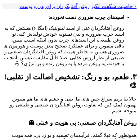
7 خاصیت شگفت انگیز روغن آفتابگردان برای بدن و پوست
اسیدهای چرب ضروری دست نخورده:
روغن آفتابگردان غنی از اسید لینولئیک (امگا ۶) هستش که یه
اسید چرب ضروریه و بدن نمیتونه خودش تولیدش کنه. تو
روغن طبیعی، این اسیدهای چرب بدون اینکه آسیب ببینن،
باقی میمونن و برای عملکرد صحیح مغز، پوست و هورمون ها
ضروری هستن.به خاطر همینه که روغن آفتابگردان صنعتی و
طبیعی از نظر ارزش غذایی اصلا قابل مقایسه نیستن. انتخاب
با خودته، یه روغن مرده یا یه روغن زنده و پر انرژی؟ 💪
۳. طعم، بو و رنگ: تشخیص اصالت از تقلبی!
🎨
حالا بیا بریم سراغ حس های ما! بینی و چشم های ما هم میتونن
بهمون کمک کنن که تفاوت روغن آفتابگردان صنعتی و طبیعی رو
متوجه بشیم.
روغن آفتابگردان صنعتی: بی هویت و خنثی 👻
همونطور که قبلا گفتم، فرآیندهای تصفیه و بو زدایی، همه هویت