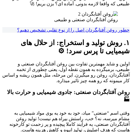
طبیعی که واقعا لازمه بدونی. آماده ای؟ بزن بریم! 🚀
روغن آفتابگردان صنعتی و طبیعی
چطور روغن آفتابگردان اصل را از نوع تقلبی تشخیص دهیم؟
۱. روش تولید و استخراج: از حلال های
شیمیایی تا پرس سرد! ⚙️
اولین و شاید مهمترین تفاوت بین روغن آفتابگردان صنعتی و
طبیعی، برمیگرده به همون نقطه اول، یعنی چطوری از تخمه
آفتابگردان، روغن رو میگیرن. این مرحله، مثل همون ریشه و اساس
کار میمونه که رو همه چیز تاثیر میذاره.
روغن آفتابگردان صنعتی: جادوی شیمیایی و حرارت بالا
🏭
وقتی اسم “صنعتی” میاد، خود به خود یه بوی مواد شیمیایی به
مشام میرسه، نه؟ خب، راستش بیراه هم نیست! تولید روغن
آفتابگردان صنعتی، یه فرآیند کاملا پیچیده و پر زحمت تو کارخونه
هاست که هدف اصلیش، تولید انبوه و کاهش هزینه هاست.