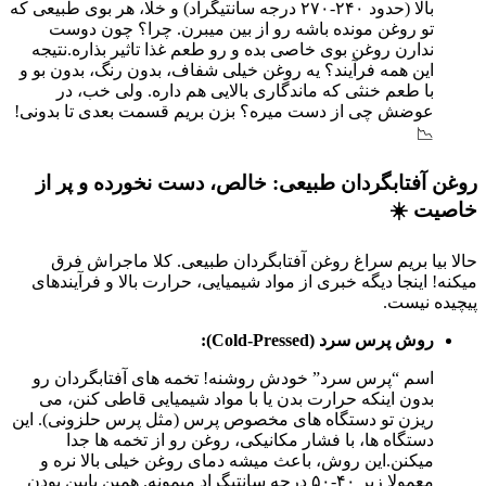
بالا (حدود ۲۴۰-۲۷۰ درجه سانتیگراد) و خلا، هر بوی طبیعی که
تو روغن مونده باشه رو از بین میبرن. چرا؟ چون دوست
ندارن روغن بوی خاصی بده و رو طعم غذا تاثیر بذاره.نتیجه
این همه فرآیند؟ یه روغن خیلی شفاف، بدون رنگ، بدون بو و
با طعم خنثی که ماندگاری بالایی هم داره. ولی خب، در
عوضش چی از دست میره؟ بزن بریم قسمت بعدی تا بدونی!
📉
روغن آفتابگردان طبیعی: خالص، دست نخورده و پر از
خاصیت ☀️
حالا بیا بریم سراغ روغن آفتابگردان طبیعی. کلا ماجراش فرق
میکنه! اینجا دیگه خبری از مواد شیمیایی، حرارت بالا و فرآیندهای
پیچیده نیست.
روش پرس سرد (Cold-Pressed):
اسم “پرس سرد” خودش روشنه! تخمه های آفتابگردان رو
بدون اینکه حرارت بدن یا با مواد شیمیایی قاطی کنن، می
ریزن تو دستگاه های مخصوص پرس (مثل پرس حلزونی). این
دستگاه ها، با فشار مکانیکی، روغن رو از تخمه ها جدا
میکنن.این روش، باعث میشه دمای روغن خیلی بالا نره و
معمولا زیر ۴۰-۵۰ درجه سانتیگراد میمونه. همین پایین بودن