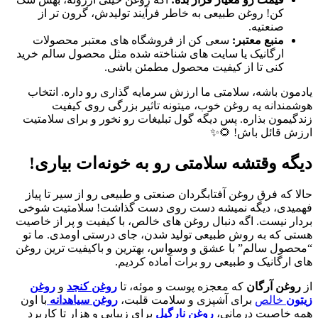
کن! روغن طبیعی به خاطر فرآیند تولیدش، گرون تر از
صنعتیه.
منبع معتبر:
سعی کن از فروشگاه های معتبر محصولات
ارگانیک یا سایت های شناخته شده مثل محصول سالم خرید
کنی تا از کیفیت محصول مطمئن باشی.
یادمون باشه، سلامتی ما ارزش سرمایه گذاری رو داره. انتخاب
هوشمندانه یه روغن خوب، میتونه تاثیر بزرگی روی کیفیت
زندگیمون بذاره. پس دیگه گول تبلیغات رو نخور و برای سلامتیت
ارزش قائل باش! 🌻✨
دیگه وقتشه سلامتی رو به خونه‌ات بیاری!
حالا که فرق روغن آفتابگردان صنعتی و طبیعی رو از سیر تا پیاز
فهمیدی، دیگه نمیشه دست روی دست گذاشت! سلامتیت شوخی
بردار نیست. اگه دنبال روغن های خالص، با کیفیت و پر از خاصیت
هستی که به روش طبیعی تولید شدن، جای درستی اومدی. ما تو
“محصول سالم” با عشق و وسواس، بهترین و باکیفیت ترین روغن
های ارگانیک و طبیعی رو برات آماده کردیم.
از
روغن آرگان
که معجزه پوست و موئه، تا
روغن کنجد
و
روغن
زیتون
خالص
برای آشپزی و سلامت قلبت،
روغن سیاهدانه
با اون
همه خاصیت درمانی،
روغن نارگیل
برای زیبایی و هزار تا کاربرد