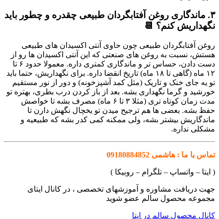
۳. ماندگاری روغن آفتابگردان طبیعی چقدره و چطور باید
نگهداریش کنم؟ 📆
روغن آفتابگردان طبیعی چون حاوی آنتی اکسیدان های طبیعی
هستش، نسبت به روغن های صنعتی که این آنتی اکسیدان ها رو از
دست دادن، حساس تر و ماندگاری کمتری داره. معمولا حدود ۶ تا
۱۲ ماه (گاهی تا ۱۸ ماه) تاریخ انقضا داره. برای نگهداریش، حتما باید
تو یه جای خنک و تاریک (مثل کمد آشپزخونه) و دور از نور مستقیم
خورشید و گرما نگهداری بشه. بعد از باز کردن درب بطری، بهتره تو
مدت زمان کوتاه تری (مثلا ۳ تا ۶ ماه) مصرف بشه تا خواصش
حفظ بشه. بعضی ها هم ترجیح میدن تو یخچال نگهش دارن تا
ماندگاریش بیشتر بشه، ولی ممکنه کمی کدر بشه که طبیعیه و
مشکلی نداره.
تماس با ما : هاشمی 09180884852
( ایتا – واتساپ – تلگرام – روبیکا )
جهت دریافت مشاوره و آموزشهای تخصصی ، در کانال ایتای
مجموعه محصول سالم عضو شوید
کانال محصول سالم در ایتا