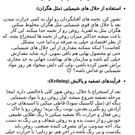
استفاده از حلال های شیمیایی (مثل هگزان):
تصور کن، تخمه های آفتابگردان رو اول یه کمی حرارت میدن،
بعد با حلال های قوی شیمیایی مثل هگزان مخلوط میکنن.
هگزان مثل یه آهنربا، روغن رو از تخمه جدا میکنه. این کار
باعث میشه حداکثر میزان روغن از تخمه ها استخراج بشه، که
از نظر اقتصادی خیلی به صرفه تره.اما خب، مشکل
کجاست؟ اینکه ممکنه مقداری از این حلال های شیمیایی،
حتی تو محصول نهایی هم باقی بمونن. آره، شاید مقدارش
خیلی کم باشه و سازمان های بهداشت جهانی یه حد مجازی
براش تعیین کرده باشن، ولی کی دلش میخواد هر روز مواد
شیمیایی تو غذاش باشه؟ 😕
فرآیندهای تصفیه و پالایش (Refining):
بعد از استخراج با حلال، روغن هنوز کلی ناخالصی داره. اینجا
مرحله تصفیه شروع میشه. اول روغن رو با مواد شیمیایی
دیگه ای (مثل کاستیک سودا) قاطی میکنن تا اسیدهای چرب
آزادش رو بگیرن.بعدش، نوبت رنگ بریه! روغن رو با خاک
رس فعال و حرارت بالا تصفیه میکنن تا رنگ طلایی طبیعی
خودش رو از دست بده و یه روغن شفاف و بی رنگ به دست
بیاد. آخه میدونی، برای مصرف کننده صنعتی، روغن باید
یکدست و بی رنگ باشه.در آخر هم، بو زدایی! با حرارت خیلی