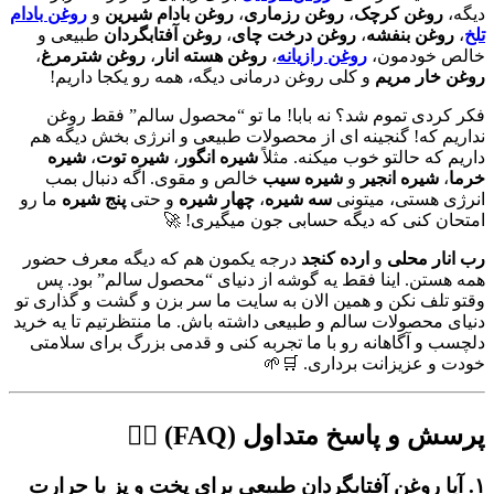
دیگه،
روغن کرچک
،
روغن رزماری
،
روغن بادام شیرین
و
روغن بادام
تلخ
،
روغن بنفشه
،
روغن درخت چای
،
روغن آفتابگردان
طبیعی و
خالص خودمون،
روغن رازیانه
،
روغن هسته انار
،
روغن شترمرغ
،
روغن خار مریم
و کلی روغن درمانی دیگه، همه رو یکجا داریم!
فکر کردی تموم شد؟ نه بابا! ما تو “محصول سالم” فقط روغن
نداریم که! گنجینه ای از محصولات طبیعی و انرژی بخش دیگه هم
داریم که حالتو خوب میکنه. مثلاً
شیره انگور
،
شیره توت
،
شیره
خرما
،
شیره انجیر
و
شیره سیب
خالص و مقوی. اگه دنبال بمب
انرژی هستی، میتونی
سه شیره
،
چهار شیره
و حتی
پنج شیره
ما رو
امتحان کنی که دیگه حسابی جون میگیری! 🚀
رب انار محلی
و
ارده کنجد
درجه یکمون هم که دیگه معرف حضور
همه هستن. اینا فقط یه گوشه از دنیای “محصول سالم” بود. پس
وقتو تلف نکن و همین الان به سایت ما سر بزن و گشت و گذاری تو
دنیای محصولات سالم و طبیعی داشته باش. ما منتظرتیم تا یه خرید
دلچسب و آگاهانه رو با ما تجربه کنی و قدمی بزرگ برای سلامتی
خودت و عزیزانت برداری. 🛒🌱
پرسش و پاسخ متداول (FAQ) 🙋‍♀️
۱. آیا روغن آفتابگردان طبیعی برای پخت و پز با حرارت