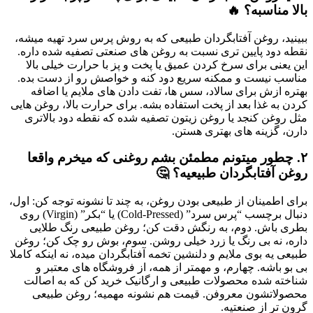
بالا مناسبه؟ 🔥
ببینید، روغن آفتابگردان طبیعی که به روش پرس سرد تهیه میشه،
نقطه دود پایین تری نسبت به روغن های صنعتی تصفیه شده داره.
این یعنی برای سرخ کردن عمیق یا پخت و پز با حرارت خیلی بالا
مناسب نیست و ممکنه سریع دود کنه و خواصش رو از دست بده.
بهتره ازش برای سالاد، سس ها، تفت دادن های ملایم یا اضافه
کردن به غذا بعد از پخت استفاده بشه. برای حرارت بالا، روغن هایی
مثل روغن کنجد یا روغن زیتون تصفیه شده که نقطه دود بالاتری
دارن، گزینه های بهتری هستن.
۲. چطور میتونم مطمئن بشم روغنی که میخرم واقعا
روغن آفتابگردان طبیعیه؟ 🤔
برای اطمینان از طبیعی بودن روغن، به چند تا نشونه توجه کن: اول،
دنبال برچسب “پرس سرد” (Cold-Pressed) یا “بکر” (Virgin) روی
بطری باش. دوم، به رنگش دقت کن؛ روغن طبیعی رنگ طلایی
داره، نه بی رنگ یا زرد خیلی روشن. سوم، بوش رو چک کن؛ روغن
طبیعی یه بوی ملایم و دلنشین تخمه آفتابگردان میده، نه اینکه کاملا
بی بو باشه. چهارم، و مهمتر از همه، از فروشگاه های معتبر و
شناخته شده محصولات طبیعی و ارگانیک خرید کن که به اصالت
محصولاتشون معروفن. قیمت هم نشونه مهمیه؛ روغن طبیعی
گرون تر از صنعتیه.