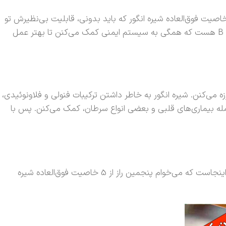
ین دنیای پر از ویروس و باکتری، داشتن یه سیستم ایمنی قوی، مثل داشتن یه سپر دفاعیه که ازت محافظت می‌کنه. یکی دیگه از 5 خاصیت فوق‌العاده شیره انگور که باید بدونی، قابلیت بی‌نظیرش تو
تقویت سیستم ایمنیه. شیره انگور پر از آنتی‌اکسیدان‌ها و ویتامین‌هایی مثل ویتامین C (البته به مقدار کمتر نسبت به انگور تازه) و گروه B هست که همگی به سیستم ایمنی کمک می‌کنن تا بهتر عمل
می‌کنن. شیره انگور به خاطر داشتن ترکیبات فنولی و فلاونوئیدی،
ز جمله بیماری‌های قلبی و بعضی انواع سرطان، کمک می‌کنن. پس با
حالت خوبه وقتی معدت راحت باشه و روده‌هات تنظیم؟ قطعاً بله! خیلی‌ها از مشکلات گوارشی مثل یبوست یا سوءهاضمه رنج می‌برن. اینجاست که می‌خوام پنجمین راز از 5 خاصیت فوق‌العاده شیره