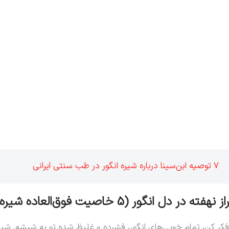
7 توصیه ابن‌سینا درباره شیره انگور در طب سنتی ایرانی
راز نهفته در دل انگور (5 خاصیت فوق‌العاده شیره انگور )🤫
فکر کن، تمام خوبی‌های انگور، فشرده و غلیظ شده تو یه شیشه. شیره ا