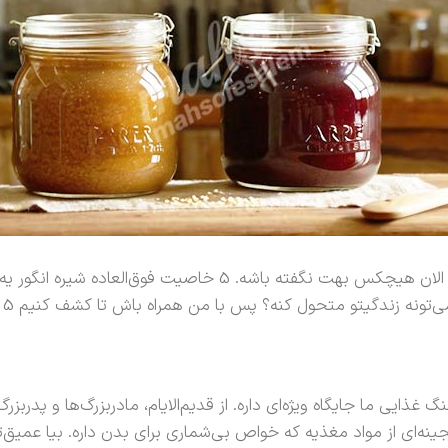
رفیق من، امروز می‌خوام یه رازی رو باهات در میون بذارم که شاید ت
س با من همراه باش تا کشف کنیم 5 خاصیت فوق‌العاده شیره انگور که نمی‌دونستی چی هستن! 🍇✨
غذایی ما جایگاه ویژه‌ای داره. از قدیم‌الایام، مادربزرگ‌ها و پدرب
گنجینه‌ای از مواد مغذیه که خواص بی‌شماری برای بدن داره. بیا عمیق