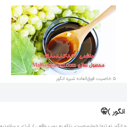
5 خاصیت فوق‌العاده شیره انگور
نگور نه تنها خوشمزه‌ست، بلکه یه بمب واقعی از انرژی و سلامتیه. ا