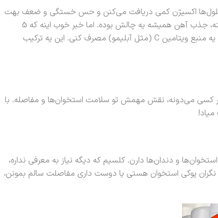
ست، سلول‌ها اکسیژن کمی دریافت می‌کنن و حس خستگی و ضعف بهت
دست میده. شیره انگور به خاطر داشتن آهن فراوان، می‌تونه بهت کمک کنه این کمبود رو جبران کنی و دوباره سرزنده و پرانرژی بشی. البته، جذب آهن همیشه یه چالش بوده. اما خبر خوب اینه که 5
خاصیت فوق‌العاده شیره انگور، با هم‌افزایی که دارن، جذب آهن رو هم راحت‌تر می‌کنن. یادت باشه، برای جذب بهتر آهن، شیره انگور رو با یه منبع ویتامین C (مثل آبلیمو) مصرف کنی. این یه ترکیب
رین تمومی نداره! یکی از 5 خاصیت فوق‌العاده شیره انگور که کمتر کسی می‌دونه، نقش مهمش تو سلامت استخوان‌ها و مفاصله. با
میاد!
وان‌ها و دندان‌ها دارن. کلسیم که دیگه نیاز به معرفی نداره،
 نگران پوکی استخوان هستی یا دوست داری مفاصلت سالم بمونن،