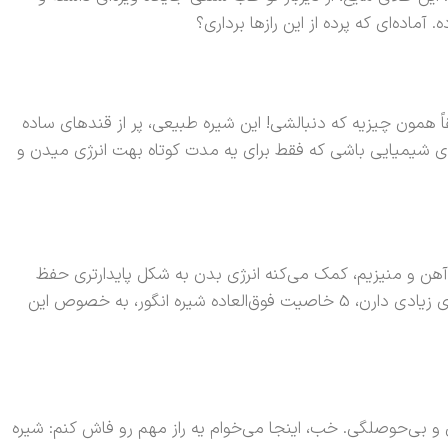
اده‌ای که پرده از این رازها برداری؟
اً همون چیزیه که دنبالشی! این شیره طبیعی، پر از قندهای ساده
ای شیمیایی باشی که فقط برای یه مدت کوتاه بهت انرژی میدن و
هن و منیزیم، کمک می‌کنه انرژی بدن به شکل پایدارتری حفظ
بشه. انگار داری باک ماشینتو با بهترین سوخت ممکن پر می‌کنی. برای دانش‌آموزان، دانشجوها، ورزشکارها و حتی کسایی که کارهای فکری زیادی دارن، 5 خاصیت فوق‌العاده شیره انگور، به خصوص این
 بی‌حوصلگی. خب، اینجا می‌خوام یه راز مهم رو فاش کنم: شیره