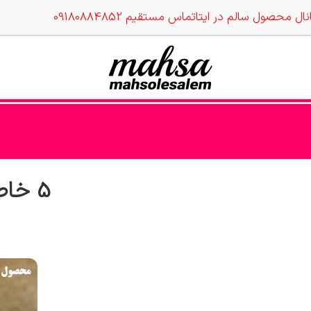
نال محصول سالم در ایتا
تماس مستقیم 09180884852
5 خاصیت فوق‌العاده شیره انگور که نمی‌دونستی