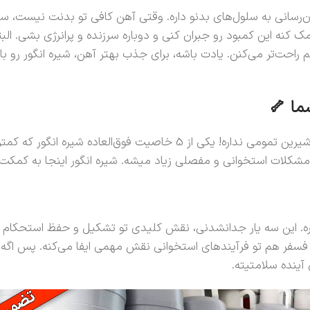
سیژن‌رسانی به سلول‌های بدنو داره. وقتی آهن کافی تو بدنت نی
ما 🦴
فکر می‌کردی شیره انگور فقط برای انرژیه؟ نه عزیزم، رازهای این مایع شی
شکلات استخوانی و مفصلی زیاد میشه. شیره انگور اینجا به کمکت 
ه. این سه یار جدانشدنی، نقش کلیدی تو تشکیل و حفظ استحکام استخ
سفر هم تو فرآیندهای استخوانی نقش مهمی ایفا می‌کنه. پس اگه
 آینده سلامتیته.