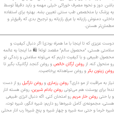
باشن. دوز و نحوه مصرف خوراکی خیلی مهمه و باید دقیقاً توسط
یه پزشک یا متخصص طب سنتی تعیین بشه. بهتره برای استفاده
داخلی، دمنوش رازیانه یا عرق رازیانه رو ترجیح بدی که رقیق‌تر و
مطمئن‌تر هستن.
دوست عزیزی که تا اینجا با ما همراه بودی! اگر دنبال کیفیت و
سلامتی هستی، “محصول سالم” مقصد توئه! 🛍️ ما اینجا یه عالمه
محصول طبیعی و با کیفیت داریم که می‌تونه سلامتی و زندگی تو
رو متحول کنه. از
روغن آرگان خالص
و روغن کنجد ارگانیک بگیر تا
روغن زیتون بکر
و روغن سیاهدانه پرخاصیت.
نیاز به مراقبت از مو داری؟
روغن رزماری
و
روغن نارگیل
رو از دست
نده! برای پوستت هم می‌تونی
روغن بادام شیرین
، روغن هسته انار
و یا حتی
روغن خار مریم
رو امتحان کنی. اگه دنبال انرژی طبیعی
هستی، مجموعه‌ی کامل شیره‌ها رو داریم: شیره انگور، شیره توت،
شیره خرما و حتی سه شیره و چهار شیره و پنج شیره! رب انار محلی