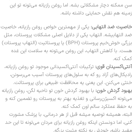
سن ممکنه دچار مشکلاتی بشه. اما روغن رازیانه می‌تونه تو این
زمینه هم نقش حمایتی داشته باشه.
خاصیت ضد التهابی:
یکی از مهمترین خواص روغن رازیانه، خاصیت
ضد التهابیشه. التهاب یکی از دلایل اصلی مشکلات پروستات، مثل
بزرگی خوش‌خیم پروستات (BPH) یا پروستاتیت (التهاب پروستات)
هست. با کاهش التهاب، این روغن می‌تونه به سلامت این غده
کمک کنه.
آنتی‌اکسیدان قوی:
ترکیبات آنتی‌اکسیدانی موجود تو روغن رازیانه،
رادیکال‌های آزاد رو که به سلول‌های پروستات آسیب می‌رسونن،
خنثی می‌کنن. این یعنی یه محافظت طبیعی برای پروستاتت.
بهبود گردش خون:
با بهبود گردش خون تو ناحیه لگن، روغن رازیانه
می‌تونه اکسیژن‌رسانی و تغذیه بهتر به پروستات رو تضمین کنه و
به حفظ عملکرد سالم اون کمک کنه.
البته، همیشه توصیه میشه قبل از هر درمانی، با پزشک مشورت
کنی، اما دونستن اینکه روغن رازیانه برای مردان می‌تونه تا این حد
مفید باشه، خودش یه نکته مثبت بزرگه.