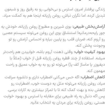
زندگی پرفشار امروز، استرس و بی‌خوابی رو به رفیق روز و شبمون
تبدیل کرده. اما نگران نباش، روغن رازیانه اینجا هم به کمکت میاد.
آرامش‌بخش طبیعی:
بوی شیرین و مطبوع روغن رازیانه، خودش یه
جور رایحه‌درمانیه! استنشاق بوی این روغن می‌تونه سیستم عصبی
رو آروم کنه، ضربان قلب رو پایین بیاره و احساس آرامش رو تو
وجودت پخش کنه.
بهبود کیفیت خواب:
وقتی ذهنت آروم باشه، خوابیدن هم راحت‌تر
میشه. استفاده از چند قطره روغن رازیانه قبل از خواب (مثلاً با
دیفیوزر یا ماساژ کف پا) می‌تونه تو رو به یه خواب عمیق و راحت
مهمون کنه.
کاهش اضطراب:
اگه حس می‌کنی اضطراب داری و دلشوره سراغت
میاد، روغن رازیانه می‌تونه مثل یه دوست خوب، اضطرابت رو
کاهش بده و بهت کمک کنه تا با تمرکز بیشتری به کارات برسی.
پس اگه دنبال یه راه طبیعی برای مقابله با استرس و بهبود خوابت
هستی، روغن رازیانه برای مردان یه انتخاب عالیه.