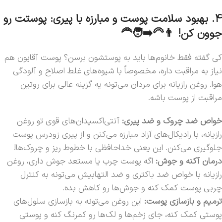
4. بهبود سلامت پوست و مبارزه با پیری: پوستت رو
جوون کن! 👨‍🦳➡️🧑‍🦰
کی گفته فقط خانوم‌ها باید به پوستشون برسن؟ پوست آقایون هم
نیاز به مراقبت داره، مخصوصاً با شیوه‌های غلط اصلاح و آلودگی
هوا. روغن رازیانه برای مردان می‌تونه یه گزینه عالی برای روتین
مراقبت از پوست باشه.
خواص ضد چروک و ضد پیری:
آنتی‌اکسیدان‌های قوی تو روغن
رازیانه، با رادیکال‌های آزاد مبارزه می‌کنن و از پیری زودرس پوست
جلوگیری می‌کنن. این یعنی خداحافظی با خطوط ریز و چروک‌ها!
درمان آکنه و جوش:
اگه پوست چرب یا مستعد جوش داری، روغن
رازیانه با خواص ضد باکتری و ضد التهابیش می‌تونه به کنترل
چربی پوست کمک کنه و جوش‌ها رو کاهش بده.
ترمیم و بازسازی پوست:
این روغن می‌تونه به بازسازی سلول‌های
پوستی کمک کنه، جای زخم‌ها و لک‌ها رو کمرنگ کنه و پوستی