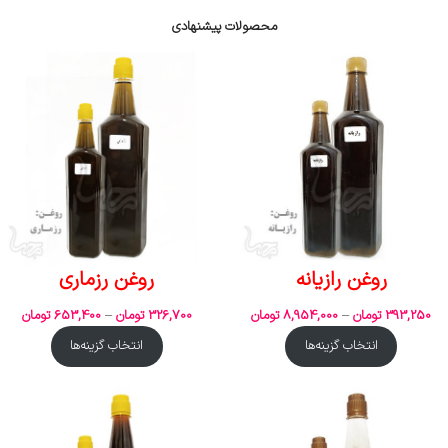
محصولات پیشنهادی
روغن رازیانه
روغن رزماری
393,250
تومان
–
8,954,000
تومان
326,700
تومان
–
653,400
تومان
انتخاب گزینه‌ها
انتخاب گزینه‌ها