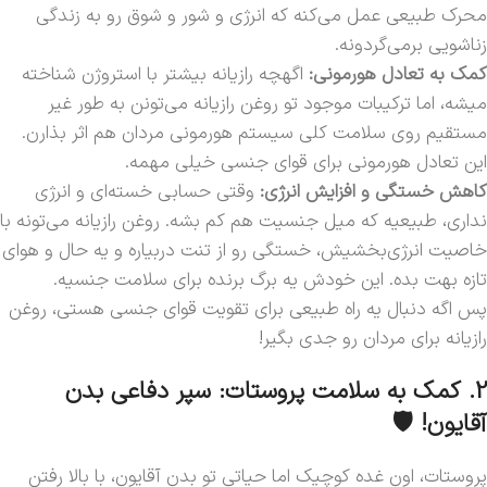
محرک طبیعی عمل می‌کنه که انرژی و شور و شوق رو به زندگی
زناشویی برمی‌گردونه.
کمک به تعادل هورمونی:
اگهچه رازیانه بیشتر با استروژن شناخته
میشه، اما ترکیبات موجود تو روغن رازیانه می‌تونن به طور غیر
مستقیم روی سلامت کلی سیستم هورمونی مردان هم اثر بذارن.
این تعادل هورمونی برای قوای جنسی خیلی مهمه.
کاهش خستگی و افزایش انرژی:
وقتی حسابی خسته‌ای و انرژی
نداری، طبیعیه که میل جنسیت هم کم بشه. روغن رازیانه می‌تونه با
خاصیت انرژی‌بخشیش، خستگی رو از تنت دربیاره و یه حال و هوای
تازه بهت بده. این خودش یه برگ برنده برای سلامت جنسیه.
پس اگه دنبال یه راه طبیعی برای تقویت قوای جنسی هستی، روغن
رازیانه برای مردان رو جدی بگیر!
2. کمک به سلامت پروستات: سپر دفاعی بدن
آقایون! 🛡️
پروستات، اون غده کوچیک اما حیاتی تو بدن آقایون، با بالا رفتن