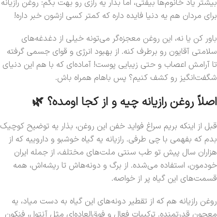
بیشتر یاد خانوم‌ها بیفتی، اما بذار یه رازی رو بهت بگم: روغن رازیانه
برای مردان هم یه دنیا فایده داره که کمتر کسی ازشون خبر داره!
باور کن یا نه، این روغن معجزه‌گر می‌تونه خیلی از دغدغه‌های
سلامتی آقایون رو برطرف کنه. از بهبود انرژی و قوای جسمی گرفته
تا آرامش اعصاب و حتی زیبایی پوست! آماده‌ای که با هم این دنیای
شگفت‌انگیز رو کشف کنیم؟ پس باهام همراه باش.
اصلاً روغن رازیانه چیه و از کجا اومده؟ 🌿
قبل از اینکه بریم سراغ فواید خفن این روغن، بذار یه توضیح کوچیک
بدم که بفهمی با چی طرفی. رازیانه یه گیاه خوشبو و داروییه که از
هزاران سال پیش تو طب سنتی ملت‌های مختلف، از جمله ایران
خودمون، استفاده می‌شده. از برگ و دونه‌هاش تا ریشه‌اش، همه
قسمت‌های این گیاه پر از خواصه.
روغن رازیانه هم که از تقطیر دونه‌های این گیاه به دست میاد، یه
معجون قدرتمنده. ترکیبات فعال و فوق‌العاده‌ای مثل آنتول، فنکون