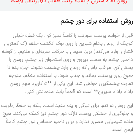
روغن بادام شیرین و گلاب؛ ترکیب طلایی برای زیبایی پوست
روش استفاده برای دور چشم
قبل از خواب، پوست صورتت را کاملاً تمیز کن. یک قطره خیلی
کوچک از روغن بادام شیرین را روی نوک انگشت حلقه (که کمترین
فشار را وارد می‌کند) بریز. سپس با حرکات ضربه‌ای و ملایم، از گوشه
داخلی چشم به سمت بیرون و روی استخوان زیر چشم، روغن را
پخش کن. مراقب باش که روغن وارد چشمت نشود. اجازه بده تا
صبح روی پوستت بماند و جذب شود. با استفاده منظم، متوجه
تفاوت چشمگیری خواهی شد. این یکی از **5 کاربرد مهم روغن
بادام بادام شیرین** است که قطعاً باید امتحانش کنی.
این روش نه تنها برای تیرگی و پف مفید است، بلکه به حفظ رطوبت
و جلوگیری از خشکی پوست نازک دور چشم نیز کمک می‌کند. هیچ
ماده شیمیایی مضری ندارد و برای ناحیه حساس دور چشم کاملاً
ایمن است.