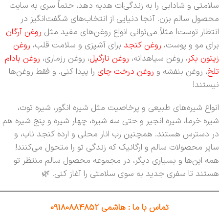
سلامتی و شادابی را به زندگی‌ات هدیه دهد، حتماً سری به سایت
محصول سالم بزن. آنجا دنیایی از انتخاب‌های شگفت‌انگیز در
انتظار توست! مثلاً می‌توانی انواع روغن‌های مفید مثل
روغن آرگان
برای مو و پوست،
روغن کنجد
برای آشپزی و سلامت قلب،
روغن
زیتون بکر
، روغن سیاهدانه،
روغن نارگیل
، روغن رزماری،
روغن بادام
تلخ
، روغن بنفشه و
روغن درخت چای
را پیدا کنی. و فقط روغن‌ها
نیستند!
انواع شیره‌های طبیعی و پرخاصیت مثل شیره انگور، شیره توت،
شیره خرما، شیره انجیر و حتی سه شیره، چهار شیره و پنج شیره هم
در دسترس هستند. همچنین رب انار محلی و ارده کنجد ناب، و
سایر محصولات سالم و ارگانیک که زندگی تو را متحول می‌کنند!
همه این‌ها و بسیاری دیگر، در مجموعه محصول سالم منتظر تو
هستند تا سفری جدید به سوی سلامتی را آغاز کنی. 🌿
تماس با ما : هاشمی 09180884852