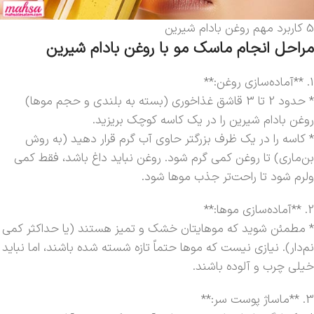
5 کاربرد مهم روغن بادام شیرین
مراحل انجام ماسک مو با روغن بادام شیرین
1. **آماده‌سازی روغن:**
* حدود 2 تا 3 قاشق غذاخوری (بسته به بلندی و حجم موها)
روغن بادام شیرین را در یک کاسه کوچک بریزید.
* کاسه را در یک ظرف بزرگتر حاوی آب گرم قرار دهید (به روش
بن‌ماری) تا روغن کمی گرم شود. روغن نباید داغ باشد، فقط کمی
ولرم شود تا راحت‌تر جذب موها شود.
2. **آماده‌سازی موها:**
* مطمئن شوید که موهایتان خشک و تمیز هستند (یا حداکثر کمی
نم‌دار). نیازی نیست که موها حتماً تازه شسته شده باشند، اما نباید
خیلی چرب و آلوده باشند.
3. **ماساژ پوست سر:**