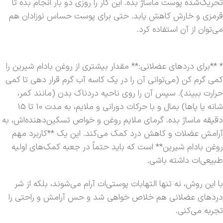
تحریک‌شده پوست ماساژ بده. این کار را روزی دو بار انجام بده تا
قرمزی و خارش کاهش یابد. حتی برای پوست حساس نوزادان هم
می‌توان از آن استفاده کرد.
* **برای دردهای عضلانی:** مقدار بیشتری از روغن بادام شیرین را
کمی گرم کن (می‌توانی آن را در یک کاسه آب گرم قرار دهی تا کمی
حرارت ببیند). سپس آن را روی ناحیه دردناک بدن (مانند کمر،
شانه یا پاها) بمال و با حرکات دورانی و ملایم، به مدت 10 تا 15
دقیقه ماساژ بده. گرمای ملایم روغن و خواص تسکین‌دهنده‌اش، به
آرامش عضلات و کاهش درد کمک می‌کند. این یک **کاربرد مهم
روغن بادام شیرین** است که باید حتماً در جعبه کمک‌های اولیه
طبیعی‌ات داشته باشی.
با این روش، نه تنها التهابات پوستی‌ات آرام می‌شوند، بلکه از شر
دردهای عضلانی هم خلاص خواهی شد و حس آرامش و راحتی را
تجربه می‌کنی.