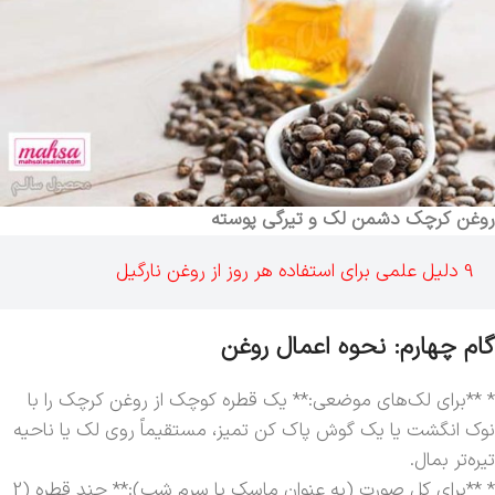
روغن کرچک دشمن لک و تیرگی پوسته
9 دلیل علمی برای استفاده هر روز از روغن نارگیل
گام چهارم: نحوه اعمال روغن
* **برای لک‌های موضعی:** یک قطره کوچک از روغن کرچک را با
نوک انگشت یا یک گوش پاک کن تمیز، مستقیماً روی لک یا ناحیه
تیره‌تر بمال.
* **برای کل صورت (به عنوان ماسک یا سرم شب):** چند قطره (2