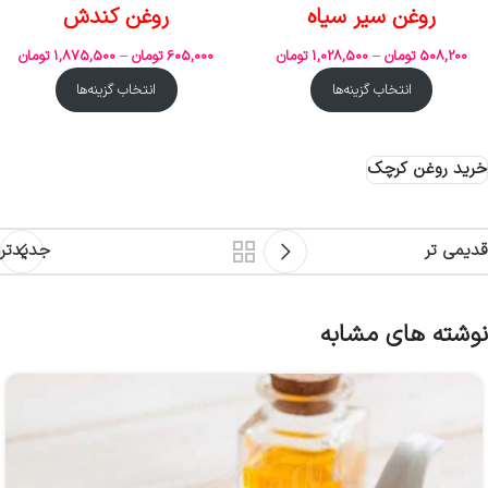
روغن سیر سیاه
روغن کندش
508,200
تومان
–
1,028,500
تومان
605,000
تومان
–
1,875,500
تومان
انتخاب گزینه‌ها
انتخاب گزینه‌ها
خرید روغن کرچک
قدیمی تر
جدیدتر
نوشته های مشابه