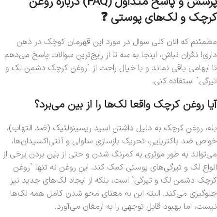
پرسش و پاسخ متداول (FAQ) درباره روغن
کرچک و لک‌های پوستی ❓
مطمئنم که الان کلی سوال در مورد این قهرمان کوچک در ذهن
داری! نگران نباش، اینجا به سه تا از رایج‌ترین سوالات پاسخ می‌دهم
تا ابهامی باقی نماند و با خیال راحت از `روغن کرچک دشمن لک و
تیرگی` استفاده کنی.
آیا روغن کرچک واقعا لک‌ها را از بین می‌برد؟
بله، روغن کرچک به دلیل داشتن اسید ریسینولئیک (ضد التهاب)،
خواص ضد باکتریایی، تحریک بازسازی سلولی و آنتی‌اکسیدان‌ها،
می‌تواند به طور موثری به کمرنگ شدن و حتی از بین بردن برخی از
انواع لک و تیرگی‌های پوستی کمک کند. این روغن نه تنها `روغن
کرچک دشمن لک و تیرگی` است، بلکه از ایجاد لک‌های جدید نیز
جلوگیری می‌کند. البته این به معنای محو شدن کامل همه لک‌ها
نیست، اما بهبود قابل توجهی را به ارمغان می‌آورد.