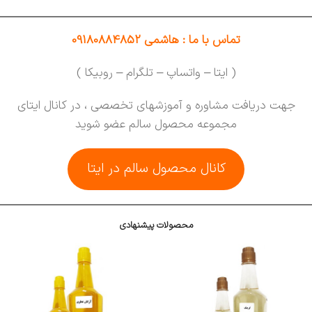
تماس با ما : هاشمی 09180884852
( ایتا – واتساپ – تلگرام – روبیکا )
جهت دریافت مشاوره و آموزشهای تخصصی ، در کانال ایتای
مجموعه محصول سالم عضو شوید
کانال محصول سالم در ایتا
محصولات پیشنهادی