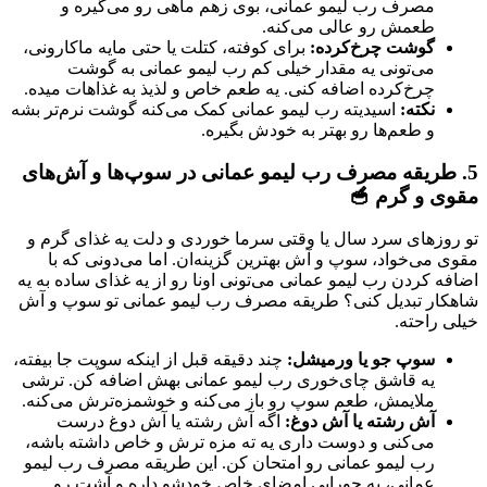
مصرف رب لیمو عمانی، بوی زهم ماهی رو می‌گیره و
طعمش رو عالی می‌کنه.
گوشت چرخ‌کرده:
برای کوفته، کتلت یا حتی مایه ماکارونی،
می‌تونی یه مقدار خیلی کم رب لیمو عمانی به گوشت
چرخ‌کرده اضافه کنی. یه طعم خاص و لذیذ به غذاهات میده.
نکته:
اسیدیته رب لیمو عمانی کمک می‌کنه گوشت نرم‌تر بشه
و طعم‌ها رو بهتر به خودش بگیره.
5. طریقه مصرف رب لیمو عمانی در سوپ‌ها و آش‌های
مقوی و گرم 🥣
تو روزهای سرد سال یا وقتی سرما خوردی و دلت یه غذای گرم و
مقوی می‌خواد، سوپ و آش بهترین گزینه‌ان. اما می‌دونی که با
اضافه کردن رب لیمو عمانی می‌تونی اونا رو از یه غذای ساده به یه
شاهکار تبدیل کنی؟ طریقه مصرف رب لیمو عمانی تو سوپ و آش
خیلی راحته.
سوپ جو یا ورمیشل:
چند دقیقه قبل از اینکه سوپت جا بیفته،
یه قاشق چای‌خوری رب لیمو عمانی بهش اضافه کن. ترشی
ملایمش، طعم سوپ رو باز می‌کنه و خوشمزه‌ترش می‌کنه.
آش رشته یا آش دوغ:
اگه آش رشته یا آش دوغ درست
می‌کنی و دوست داری یه ته مزه ترش و خاص داشته باشه،
رب لیمو عمانی رو امتحان کن. این طریقه مصرف رب لیمو
عمانی، یه جورایی امضای خاص خودشو داره و آشت رو