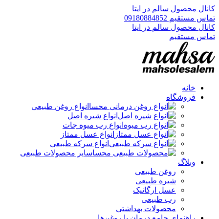
کانال محصول سالم در ایتا
تماس مستقیم 09180884852
کانال محصول سالم در ایتا
تماس مستقیم
خانه
فروشگاه
انواع روغن طبیعی
انواع شیره اصل
انواع رب میوه جات
انواع عسل ممتاز
انواع سرکه طبیعی
سایر محصولات طبیعی
وبلاگ
روغن طبیعی
شیره طبیعی
عسل ارگانیک
رب طبیعی
محصولات بهداشتی
راهنمای جامع درمان با روغن‌ها