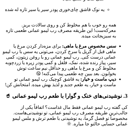
یه نوک قاشق چای‌خوری پودر سیر یا سیر تازه له شده
همه رو خوب با هم مخلوط کن و روی سالادت بریز.
معرکه‌ست! این طریقه مصرف رب لیمو عمانی طعمی تازه
به سبزیجاتت میده.
سس مخصوص مرغ یا ماهی:
برای مزه‌دار کردن مرغ یا
ماهی قبل از گریل یا سرخ کردن، می‌تونی یه سس با رب لیمو
عمانی درست کنی. رب لیمو عمانی رو با روغن زیتون، کمی
سیر، پیاز رنده شده، نمک، فلفل و کمی پودر زیره یا زردچوبه
مخلوط کن و مرغ یا ماهی رو حداقل نیم ساعت توش
بخوابون. بعد ببین چه طعمی پیدا می‌کنه! 🤤
دیپ ماست و خیار:
یه قاشق کوچیک رب لیمو عمانی تو
ماست و خیار، یه طعم جدید و لذیذ بهش میده. امتحانش کن!
3. نوشیدنی‌های خنک و گوارا با طعم رب لیمو عمانی 🥤
کی گفته رب لیمو عمانی فقط مال غذاست؟ اتفاقاً یکی از
جالب‌ترین طریقه مصرف رب لیمو عمانی، تو نوشیدنی‌هاست.
مخصوصاً تو فصل گرما، یه نوشیدنی با طعم ترش و ملس لیمو
عمانی حسابی حالتو جا میاره. 🌞