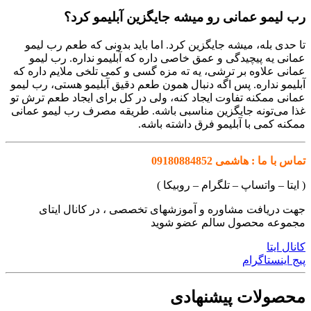
رب لیمو عمانی رو میشه جایگزین آبلیمو کرد؟
تا حدی بله، میشه جایگزین کرد. اما باید بدونی که طعم رب لیمو
عمانی یه پیچیدگی و عمق خاصی داره که آبلیمو نداره. رب لیمو
عمانی علاوه بر ترشی، یه ته مزه گسی و کمی تلخی ملایم داره که
آبلیمو نداره. پس اگه دنبال همون طعم دقیق آبلیمو هستی، رب لیمو
عمانی ممکنه تفاوت ایجاد کنه، ولی در کل برای ایجاد طعم ترش تو
غذا می‌تونه جایگزین مناسبی باشه. طریقه مصرف رب لیمو عمانی
ممکنه کمی با آبلیمو فرق داشته باشه.
تماس با ما : هاشمی 09180884852
( ایتا – واتساپ – تلگرام – روبیکا )
جهت دریافت مشاوره و آموزشهای تخصصی ، در کانال ایتای
مجموعه محصول سالم عضو شوید
کانال ایتا
پیج اینستاگرام
محصولات پیشنهادی