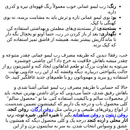
رنگ:
رب لیمو عمانی خوب معمولاً رنگ قهوه‌ای تیره و کدری
داره.
بو:
بوی لیمو عمانی تازه و ترش باید به مشامت برسه، نه بوی
کهنگی یا کپک.
بسته‌بندی:
از بسته‌بندی‌های مطمئن و بهداشتی استفاده کن.
نگهداری:
بعد از باز کردن در رب، حتماً اونو تو یخچال نگه دار
تا ماندگاریش بیشتر بشه. همیشه از قاشق تمیز استفاده کن
که کپک نزنه.
خب، رفقا! دیدین که طریقه مصرف رب لیمو عمانی چقدر متنوعه و
چقدر میشه باهاش خلاقیت به خرج داد؟ این چاشنی خوشمزه
می‌تونه یه تفاوت بزرگ تو طعم غذاهاتون ایجاد کنه و آشپزیتون رو از
حالت یکنواختی دربیاره. دیگه وقتشه که از این رب جادویی نهایت
استفاده رو ببرید و مهموناتون رو با طعم‌های جدید غافلگیر کنید. 🥳
حالا که حسابی با طریقه مصرف رب لیمو عمانی آشنا شدی و
باهاش رفیق شدی، حتماً می‌دونی که برای داشتن بهترین نتیجه، باید
از محصولات سالم و باکیفیت استفاده کنی. ما تو “محصول سالم”
کلی محصول ناب و درجه یک داریم که کیفیتشون تضمین شده‌ست.
از انواع روغن‌های طبیعی و درمانی مثل
روغن آرگان
،
روغن کنجد
،
روغن زیتون
و
روغن سیاهدانه
بگیر تا
شیره انگور
،
شیره توت
،
رب
انار محلی
و
ارده کنجد
درجه یک و کلی محصول دیگه که همشون با
عشق و وسواس انتخاب شدن. یه سر به سایتمون بزن و از این