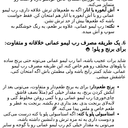
متمایز می‌کنه.
آش آبغوره یا انار:
اگه به طعم‌های ترش علاقه داری، رب لیمو
عمانی رو با آش آبغوره یا انار هم امتحان کن. فقط حواست
باشه که طعم‌ها بیش از حد ترش نشن.
نکته:
رب لیمو عمانی، علاوه بر طعم، یه رنگ خوشگلم به
سوپ و آش میده.
6. یک طریقه مصرف رب لیمو عمانی خلاقانه و متفاوت:
برای برنج و پلو! 🍚
شاید برات عجیب باشه، اما رب لیمو عمانی می‌تونه حتی برنج ساده
یا پلوهای مختلف رو هم خاص کنه. این طریقه مصرف رب لیمو
عمانی، شاید کمتر رایج باشه ولی مطمئن باش اگه امتحان کنی،
عاشقش میشی.
برنج طعم‌دار:
برای یه برنج طعم‌دار و متفاوت، می‌تونی بعد از
آبکش کردن برنج، یه مقدار خیلی کم (مثلاً نصف قاشق
چای‌خوری) رب لیمو عمانی رو با کمی روغن مخلوط کنی و
لابه‌لای برنجت بدی. بعد بذاری دم بکشه. برنجت یه عطر و
طعم خاص و ملس پیدا می‌کنه. 🌾
استامبولی پلو یا کته:
اگه استامبولی پلو یا کته درست می‌کنی
و دوست داری یه ته مزه ترش و دلنشین داشته باشه،
می‌تونی یه مقدار خیلی کم رب لیمو عمانی رو با گوجه و سایر