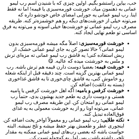
خب، بیاین راستشو بگیم. اولین چیزی که با شنیدن اسم رب لیمو
عمانی به ذهنمون میاد، خورشت قورمه‌سبزی یا قیمه! اما نه فقط
اینا. رب لیمو عمانی یه جورایی امضای خاص خودشو داره که
می‌تونه خیلی از خورشت‌های دیگه رو هم خوشمزه‌تر کنه. طریقه
مصرف رب لیمو عمانی تو خورشت‌ها خیلی آسونه و می‌تونه یه فرق
اساسی تو طعم نهایی ایجاد کنه.
خورشت قورمه‌سبزی:
اصلاً مگه میشه قورمه‌سبزی بدون
لیمو عمانی؟ حالا تصور کن به جای لیمو عمانی خشک، از
ربش استفاده کنی! یه قاشق رب لیمو عمانی ته مزه‌ای ترش
و ملس به خورشتت میده که عالیه. 😋
خورشت قیمه:
بعضیا دوست دارن قیمه هم ترش باشه. رب
لیمو عمانی بهترین گزینه است. چند دقیقه قبل از اینکه شعله
رو خاموش کنی، یه قاشق چای‌خوری تا یه قاشق غذاخوری
(بسته به ذائقت) اضافه کن.
خورشت کرفس و بامیه:
اگه اهل خورشت کرفس یا بامیه
هستی و دوست داری یه طعم جدید بهشون بدی، حتماً رب
لیمو عمانی رو امتحان کن. این طریقه مصرف رب لیمو
عمانی، می‌تونه اونا رو از یه خورشت معمولی به یه غذای
فوق‌العاده تبدیل کنه.
نکته طلایی:
رب لیمو عمانی رو معمولاً اواخر پخت اضافه کن.
اینجوری عطر و طعمش بهتر حفظ میشه و تلخ نمیشه. البته
حواست باشه که بعضی رب‌های لیمو عمانی ممکنه یه مقدار
تلخی داشته باشن، پس اول یه کوچولو تست کن.