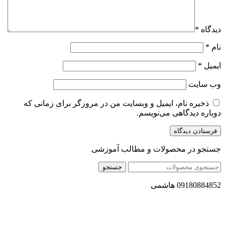
دیدگاه
*
نام
*
ایمیل
*
وب‌ سایت
ذخیره نام، ایمیل و وبسایت من در مرورگر برای زمانی که
دوباره دیدگاهی می‌نویسم.
جستجو در محصولات و مطالب آموزشی
جستجو
09180884852 هاشمی
مجموعه محصول سالم (محسا) با تولید و ارسال محصولاتی کاملا
طبیعی ، اصل و باکیفیت مطلوب به سراسر کشور ، پتانسیل تامین
حجم انبوهی از سفارشات در داخل کشور را دارا میباشد ما در زمینه