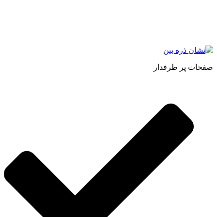
فروش مستقیم انواع روغنهای درمانی و خوراکی ، انواع شیره های
اصل و طبیعی ، انواع رب میوه جات ، انواع عسل ، سرکه های
طبیعی ، ارده کنجد ، کره بادام زمینی و … فعالیت می کنیم.
صفحات پر طرفدار