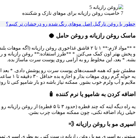
7 خاصیت روغن رازیانه برای موهای نازک و شکننده
چطور با روغن نارگیل اصل موهای رنگ شده رو درخشان تر کنیم؟
ماسک روغن رازیانه و روغن حامل 🥥
و پخش بهتر اون کمک می‌کنن. * **طرز استفاده:** روغن رازیانه و
بشه. * بعد، این مخلوط رو به آرامی روی پوست سرت ماساژ بده.
مطمئن شو که همه قسمت‌های پوست سرت رو پوشش دادی. * بعد از ما
یه حوله گ
ملایم و آب ولرم خوب بشور. ممکنه نیاز باشه دو بار شامپو کنی تا روغن کاملاً پاک بشه. 
اضافه کردن به شامپو یا نرم کننده 🧴
یه راه دیگه اینه که چند قطره (حد
خیلی زیاد اضافه نکنی، چون ممکنه موهات چرب بشن.
اسپری مو با روغن رازیانه 💨