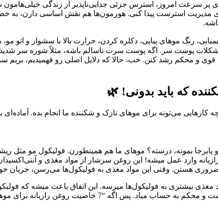
ی پر سرعت امروز، استرس جزئی جدایی‌ناپذیر از زندگی خیلی‌هامون
دیریت استرست پیدا کنی. هورمون‌ها هم نقش اساسی دارن، به خصوص تو
اشه.
د شیمیایی، رنگ موهای پیاپی، دکلره کردن، حرارت بالا با سشوار و اتو م
مشکلات پوست سر. اگه پوست سرت ناسالم باشه، مثلاً شوره سر شدید،
ونن قوی و محکم رشد کنن. خب، حالا که دلایل اصلی رو فهمیدیم، بریم س
اً چه کارهایی می‌تونه برای موهای نازک و شکننده ما انجام بده. آماده‌
 پابرجا بمونه، درسته؟ موهای ما هم همینطورن. فولیکول مو مثل ریش
نه وارد عمل میشه! این روغن سرشار از مواد مغذی و آنتی‌اکسیدان‌ه
غذی بیشتری به فولیکول‌ها میرسه. این اتفاق باعث میشه که فولیکول‌
رو تولید کنن. این تقویت ریشه مو، اولین قدم برای داشتن موهای