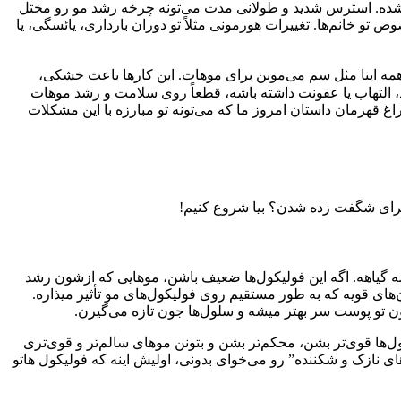
 شده. استرس شدید و طولانی مدت می‌تونه چرخه رشد مو رو مختل
 خانم‌ها. تغییرات هورمونی مثلاً تو دوران بارداری، یائسگی، یا
و، همه اینا مثل سم می‌مونن برای موهات. این کارها باعث خشکی،
 التهاب یا عفونت داشته باشه، قطعاً روی سلامت و رشد موهات
راغ قهرمان داستان امروز ما که می‌تونه تو مبارزه با این مشکلات
ای برای شگفت زده شدن؟ بیا شروع کنیم!
ه گیاهه. اگه این فولیکول‌ها ضعیف باشن، موهایی که ازشون رشد
ای قویه که به طور مستقیم روی فولیکول‌های مو تأثیر میذاره.
ها قوی‌تر بشن، محکم‌تر بشن و بتونن موهای سالم‌تر و قوی‌تری
 پرپشت و محکم به حساب میاد. پس اگه “7 خاصیت روغن رازیانه برای موهای نازک و شکننده” رو می‌خوای بدونی، اولیش اینه که فولیکول هاتو