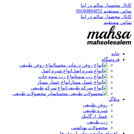
کانال محصول سالم در ایتا
تماس مستقیم 09180884852
کانال محصول سالم در ایتا
تماس مستقیم
خانه
فروشگاه
انواع روغن طبیعی
انواع شیره اصل
انواع رب میوه جات
انواع عسل ممتاز
انواع سرکه طبیعی
سایر محصولات طبیعی
وبلاگ
روغن طبیعی
شیره طبیعی
عسل ارگانیک
رب طبیعی
محصولات بهداشتی
راهنمای جامع درمان با روغن‌ها