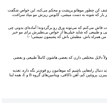
! کشف کن چطور موهاتو پرپشت و محکم می‌کنه. این خواص شگفت
ا هر بار که شونه به دست میشی، کابوس ریزش مو میاد سراغت،
 فاش می‌کنم که می‌تونه ورق رو برگردونه! آماده‌ای بدونی چی
جون طلایی و طبیعی که شاید خیلی‌ها از خواص بی‌نظیرش برای مو خبر
 با من همراه باش. مطمئن باش که پشیمون نمیشی! ✨
ولاً دلایل مختلفی دارن که بعضی هاشون کاملاً طبیعی و بعضی
دنبال راه‌هایی باشیم که موهامون رو قوی‌تر نگه داره. تغذیه
نامناسب هم یه عامل خیلی مهمه. اگه بدنت ویتامین‌ها و مواد معدنی ضروری رو دریافت نکنه، خب معلومه که موهات هم از این قضیه رنج میبرن. پروتئین کم، آهن ناکافی، ویتامین‌های گروه B و E، همه اینا