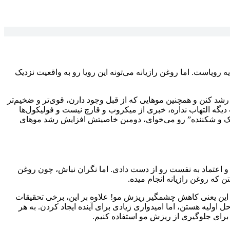
رویاست. اما روغن رازیانه می‌تونه این رویا رو به واقعیت نزدیک
د کنن و همچنین موهایی که از قبل وجود دارن، قوی‌تر و ضخیم‌تر
یگه التهاب نداره، خبری از میکروب و قارچ نیست و فولیکول‌ها
 به دنیا بیارن. پس اگه “7 خاصیت روغن رازیانه برای موهای نازک و شکننده” رو می‌خوای، دومین خاصیتش افزایش رشد موهای
و اعتماد به نفست رو از دست دادی. اما نگران نباش، چون روغن
 که روغن رازیانه انجام میده.
 این یعنی کاهش چشمگیر ریزش مو! علاوه بر این، برخی تحقیقات
ارن (مثل DHT) کمک کنه. البته این تحقیقات هنوز در مراحل اولیه هستن، اما امیدواری زیادی برای آینده ایجاد کردن. به هر
 برای جلوگیری از ریزش مو استفاده کنیم.