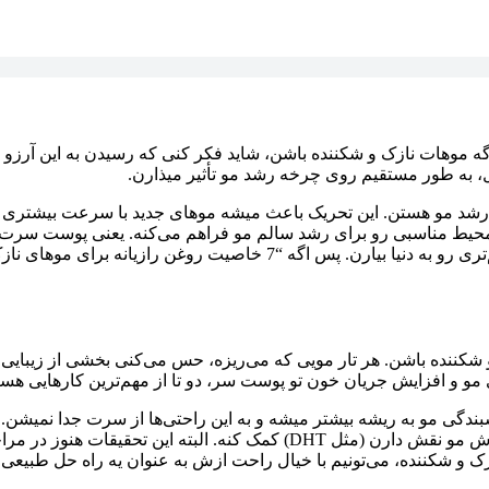
گه موهات نازک و شکننده باشن، شاید فکر کنی که رسیدن به این آرزو یه 
ول، به طور مستقیم روی چرخه رشد مو تأثیر میذارن.
رشد مو هستن. این تحریک باعث میشه موهای جدید با سرعت بیشتری رش
ه، محیط مناسبی رو برای رشد سالم مو فراهم می‌کنه. یعنی پوست سرت د
می‌تونن بدون هیچ مزاحمتی به کار خودشون ادامه بدن و موهای سالم‌تری رو
شکننده باشن. هر تار مویی که می‌ریزه، حس می‌کنی بخشی از زیبایی 
مو و افزایش جریان خون تو پوست سر، دو تا از مهم‌ترین کارهایی هستن
بندگی مو به ریشه بیشتر میشه و به این راحتی‌ها از سرت جدا نمیشن.
نشون دادن که روغن رازیانه می‌تونه به تنظیم هورمون‌هایی که تو ریزش مو نقش د
زک و شکننده، می‌تونیم با خیال راحت ازش به عنوان یه راه حل طبیعی