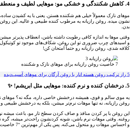
4. کاهش شکنندگی و خشکی مو: موهایی لطیف و منعطف! 💖
موهای نازک معمولاً خیلی هم شکننده هستن. یعنی با یه کشیدن ساد
نشون میده. روغن رازیانه یه مرطوب کننده طبیعی و عالیه. این روغن
بدن.
وقتی موها به اندازه کافی رطوبت داشته باشن، انعطاف پذیرتر میشن و 
و اسیدهای چرب ضروری تو این روغن، شکاف‌های موجود تو کوتیکول م
کلافه شدی، روغن رازیانه رو حتماً امتحان کن!
7 خاصیت روغن رازیانه برای موهای نازک و شکننده
5 راز ترکیب روغن هسته انار با روغن آرگان برای موهای آسیب‌دیده
5. درخشان کننده و نرم کننده: موهایی مثل ابریشم! ✨
یه موی سالم و قوی، همیشه درخشش خاصی داره، مگه نه؟ موهای نازک 
روغن رازیانه، نه تنها موهات نرم‌تر میشن، بلکه یه درخشش طبیعی و 
این روغن با پر کردن منافذ و صاف کردن سطح تار مو، باعث میشه نو
روغنه. وقتی موهات نرم باشن، شونه کردنشون راحت‌تر میشه، گره ن
و احساس موهات رو متحول می‌کنه. پس یکی از مهم‌ترین “7 خاصیت روغن رازیانه برای موهای نازک و شکننده” همین درخشش و نرمی بی‌نظیره!