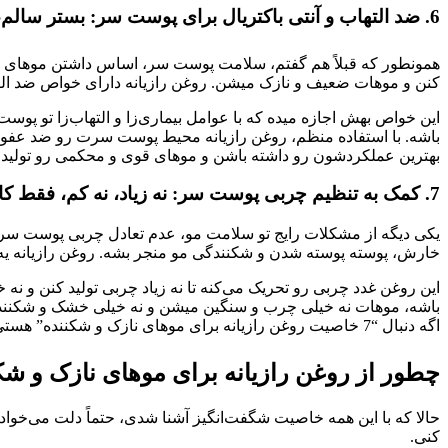
6. ضد التهاب و آنتی باکتریال برای پوست سر: بستر سالم، موی سالم! 🛡️
همونطور که قبلاً هم گفتم، سلامت پوست سر، اساس داشتن موهای سال
کنن و موهات ضعیف و نازک میشن. روغن رازیانه دارای خواص ضد التهابی
این خواص بهش اجازه میده که با عوامل بیماری‌زا و التهاب‌زا تو پ
باشه. با استفاده منظم، روغن رازیانه محیط پوست سرت رو ضد عفونی
بهترین عملکردشون رو داشته باشن و موهای قوی و محکمی رو تولید ک
7. کمک به تنظیم چربی پوست سر: نه زیاد، نه کم، فقط کافی! ⚖️
یکی دیگه از مشکلات رایج تو سلامت مو، عدم تعادل چربی پوست س
خارش، پوسته پوسته شدن و شکنندگی مو منجر بشه. روغن رازیانه یه 
این روغن غدد چربی رو تحریک می‌کنه تا نه زیاد چربی تولید کنن و ن
باشه، موهات نه خیلی چرب و سنگین میشن و نه خیلی خشک و شکننده.
اگه دنبال “7 خاصیت روغن رازیانه برای موهای نازک و شکننده” هستی، این خاصیت آخر، یه تکمیل کننده عالی برای داشتن موهایی بی‌نقص و زیباست.
چطور از روغن رازیانه برای موهای نازک و شکنند
حالا که با این همه خاصیت شگفت‌انگیز آشنا شدی، حتماً دلت می‌خواد 
کنی.