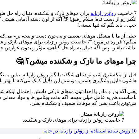
7 خاصیت
روغن رازیانه
برای موهای نازک و شکننده. دنبال راه حل 
انگیز رو از دست نده! سلام رفیق! 👋 اگه از اون دسته آدمایی هستی
خب… باید بگم که تنها نیستی!
خیلی از ما با مشکل موهای ضعیف و بی‌جون دست و پنجه نرم می‌کنیم.
میگم؟ قراره در مورد “7 خاصیت روغن رازیانه برا
نداشته باشن. پس اگه دنبال یه راه حل گیاهی، مؤثر و بدون عوارض ج
چرا موهای ما نازک و شکننده میشن؟ 🤔
قبل از اینکه غرق شیم تو دنیای شگفت انگیز روغن رازیانه، بیاین یه 
هاشون قابل پیشگیری هستن. دونستن این دلایل کمک می‌کنه تا بهتر با
یعنی اگه پدر و مادر یا اجدادتون موهای نازکی داشتن، احتمال اینکه ش
می‌تونن باعث بشن که موهات ضعیف و شکننده بشن.
7 خاصیت روغن رازیانه برای موهای نازک و شکننده
10 روش ساده استفاده از روغن رازیانه در خانه