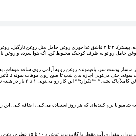
* **مواد لازم:** ۱ تا ۲ قاشق غذاخوری روغن رازیانه (اگه موهات بلنده، بیشتر)، ۲ تا ۳ ق
 روغن حامل رو تو یه ظرف کوچیک مخلوط کن. اگه هوا سرده و روغن ن
ساژ پوست سر، باقیمونده روغن رو به آرامی روی ساقه موهات، به خ
رم روی موهات بذار و اجازه بده حداقل ۳۰ دقیقه تا ۱ ساعت بمونه. حتی می‌تونی اجازه بدی شب تا ص
* **تکرار:** این کار رو می‌تونی ۱ تا ۲ بار در هفته تکرار کنی.
ود ۳ تا ۵ قطره) از روغن رازیانه رو به شامپو یا نرم کننده‌ای که هر روز استفاده می‌
میتونی یه اسپری مو با روغن رازیان