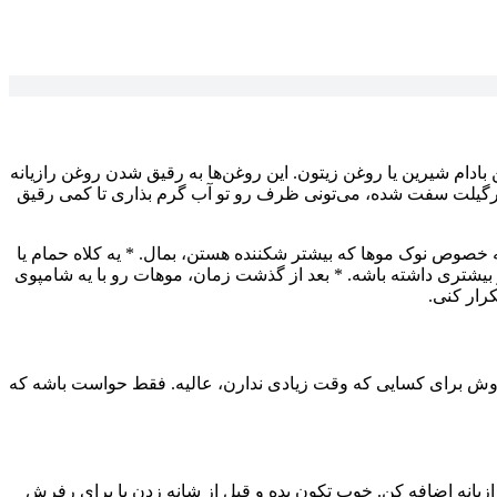
اشق غذاخوری روغن حامل مثل روغن نارگیل، روغن بادام شیرین یا روغن زیتون. این روغن‌ها به رقیق شدن روغن رازیانه
ارگیلت سفت شده، می‌تونی ظرف رو تو آب گرم بذاری تا کمی رقیق
صوص نوک موها که بیشتر شکننده هستن، بمال. * یه کلاه حمام یا
بح روی موهات بمونه تا تأثیر بیشتری داشته باشه. * بعد از گذشت زمان، موهات رو با یه شامپوی
کنی، اضافه کنی. این روش برای کسایی که وقت زیادی ندارن، عالیه. فقط حواست باشه که
ه درست کنی. یه بطری اسپری تمیز بردار، مقداری آب مقطر یا گلاب بریز توش و ۱۰ تا ۱۵ قطره روغن رازیانه اضافه کن. خوب تکون بده و قبل از شانه زدن یا برای رفرش