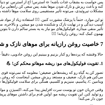
پس حواست به بشقاب غذات باشه! 🥗 استرس! آخ از استرس. تو دنیا
کنه و باعث ریزش و نازک شدن موها بشه. پس سعی کن راه‌هایی برای م
مشکلات تیروئیدی، می‌تونه تأثیر مستقیمی روی سلامت موها داشته ب
تو این موارد، حتماً با پزشک مشورت کنین. 👩‍⚕️ استفاده زیاد از موا
آسیب دیدگی و در نهایت نازک و شکننده شدن مو میشن. و بالاخره، 
تأثیر منفی میذاره. فولیکول‌های مو نیاز به یه بستر سالم دارن تا بت
بهمون کمک کنه: روغن رازیانه! 🦸‍♀️
7 خاصیت روغن رازیانه برای موهای نازک و شکننده که باید بدونی! 🌿
حالا وقتشه که پرده‌ها رو کنار بزنیم و ببینیم این روغن جادویی، دقیق
1. تقویت فولیکول‌های مو: ریشه موهاتو محکم کن! 💪
تصور کن یه گیاه رو که ریشه‌هاش ضعیفن؛ معلومه که نمی‌تونه قوی و
می‌کنن هم نازک، ضعیف و مستعد ریزش میشن. اینجاست که روغن رازیا
ویتامین C، پتاسیم، منیزیم و کلسیم، همگی برای سلامت فولیکول‌ها ضروری هستن. وقتی این مواد مغذی به فولیکول‌ها می‌رسن، جریان خون تو پوست سر بهتر میشه و سلول‌ها جون تازه می‌گیرن.
وقتی جریان خون تو پوست سرت افزایش پیدا می‌کنه، اکسیژن و مواد م
جون دار می‌کنه!