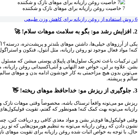
7 خاصیت روغن رازیانه برای موهای نازک و شکننده
6 روش استفاده از روغن رازیانه برای کاهش وزن طبیعی
2. افزایش رشد مو: بگو به سلامت موهات سلام! 🚀
یکی از آرزوهای خیلی‌ها، داشتن موهای بلندتر و پرپشت‌تره، درسته؟ ا
کنه! مواد فعال موجود تو روغن رازیانه، مثل آنتول، فنکون و استراگ
این ترکیبات باعث تحریک سلول‌های پاپیلای پوستی میشن که مسئول 
بشن. علاوه بر این، خواص ضد التهابی و آنتی‌اکسیدانی روغن رازیان
سالم و پرپشته.
3. جلوگیری از ریزش مو: خداحافظ موهای ریخته! 👋
ریزش مو می‌تونه واقعاً ترسناک باشه، مخصوصاً وقتی موهات نازک و 
رازیانه می‌تونه بهت کمک کنه! همونطور که گفتم، تقویت فولیکول‌های 
وقتی فولیکول‌ها قوی‌تر بشن و مواد مغذی کافی رو دریافت کنن، چس
حال، با توجه به خواص اثبات شده روغن رازیانه برای تقویت موهای نا