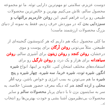
دوست عزیزم، سلامتی تو مهم‌ترین دارایی توئه. ما تو مجموعه
محصول سالم، تلاش می‌کنیم بهترین و خالص‌ترین محصولات
طبیعی رو برات فراهم کنیم. این
روغن خارمریم برالتهاب و
سم‌زدایی بدن
که در موردش حرف زدیم، فقط یه نمونه از دنیای
بزرگ محصولات ارزشمند ماست!
ما کلی محصول دیگه هم داریم که هر کدومشون گنجینه‌ای از
طبیعتن. مثلاً می‌تونی
روغن آرگان
برای پوست و موی
درخشان،
روغن کنجد
و
روغن زیتون
برای آشپزی سالم،
روغن
سیاهدانه
برای هزار و یک درد، و
روغن نارگیل
رو برای
استفاده‌های مختلف امتحان کنی. علاوه بر اینها، انواع
شیره
انگور
،
شیره توت
،
شیره خرما
،
سه شیره
،
چهار شیره
و
پنج
شیره
ما هم می‌تونن یه بمب انرژی و خواص باشن.
رب انار
محلی
و
ارده کنجد
هم که دیگه معرف حضور هستن! خلاصه، یه
سر به سایتمون بزن تا با دنیای پربار
محصولات سالم
و سایر
محصولات بی‌نظیرمون آشنا بشی و خودت بهترین‌ها رو انتخاب
کنی.