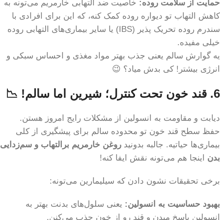
حمایت از سلامت روده:
خاصیت ضد التهابی خارمریم می‌تونه به
کاهش التهاب تو دیواره روده کمک کنه، که این برای افرادی با
سندرم روده تحریک پذیر (IBS) یا سایر بیماری‌های التهابی روده
خیلی مفیده.
یه گوارش سالم یعنی جذب بهتر مواد مغذی و احساس سبکی و
انرژی بیشتر! کی بدش میاد؟ 😉
6. قند خون تحت کنترل؛ شیرین اما سالم! 📉
دیابت و مقاومت به انسولین از مشکلات رایج امروز هستن.
حفظ سطح قند خون تو محدوده سالم برای پیشگیری از کلی
بیماری‌ها حیاتیه. جالبه بدونید
روغن خارمریم برالتهاب و سم‌زدایی
بدن
اینجا هم می‌تونه نقش ایفا کنه!
برخی تحقیقات نشون دادن که سیلیمارین می‌تونه:
بهبود حساسیت به انسولین:
یعنی سلول‌های بدنت بهتر به
انسولین پاسخ میدن و قند رو از خون جذب می‌کنن.