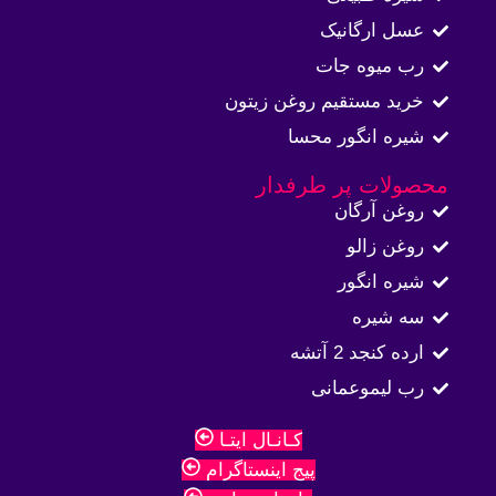
عسل ارگانیک
رب میوه جات
خرید مستقیم روغن زیتون
شیره انگور محسا
محصولات پر طرفدار
روغن آرگان
روغن زالو
شیره انگور
سه شیره
ارده کنجد 2 آتشه
رب لیموعمانی
کـانـال ایتـا
پیج اینستاگرام