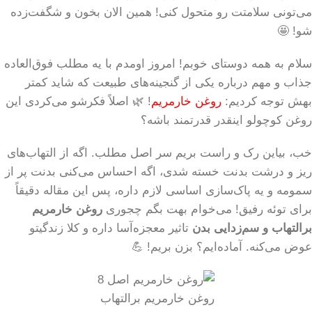
می‌تونی سلامتت رو متحول کنی! همین الان بخون و شگفت‌زده
شو! 🤩
سلام به همه دوستای خوبم! امروز اومدم با یه مطلب فوق‌العاده
جذاب و مهم درباره یکی از گنجینه‌های طبیعت که شاید کمتر
بهش توجه کردیم:
روغن خارمریم
! 🌿 اصلاً فکرشو می‌کردی این
روغن کوچولو اینقدر قدرتمند باشه؟
خب، بیاین رک و راست بریم سر اصل مطلب. اگه از التهاب‌های
ریز و درشت بدنت خسته شدی، اگه احساس می‌کنی بدنت پر از
سمومه و یه پاک‌سازی اساسی لازم داره، پس این مقاله دقیقاً
برای توئه رفیق! می‌خوام بهت بگم چجوری
روغن خارمریم
برالتهاب و سم‌زدایی بدن
تاثیر معجزه‌آسا داره و کلا زندگیتو
عوض می‌کنه. آماده‌ایم؟ بزن بریم! 💪
روغن خارمریم برالتهاب