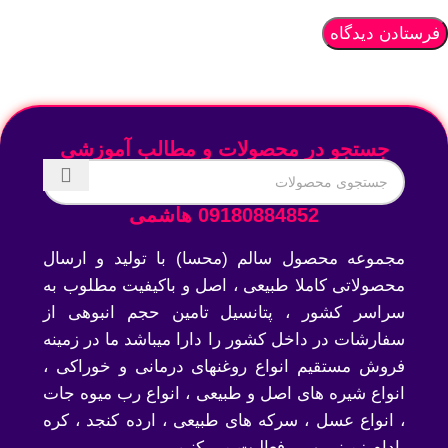
جستجو در محصولات و مطالب آموزشی
09180884852 هاشمی
مجموعه محصول سالم (محسا) با تولید و ارسال
محصولاتی کاملا طبیعی ، اصل و باکیفیت مطلوب به
سراسر کشور ، پتانسیل تامین حجم انبوهی از
سفارشات در داخل کشور را دارا میباشد ما در زمینه
فروش مستقیم انواع روغنهای درمانی و خوراکی ،
انواع شیره های اصل و طبیعی ، انواع رب میوه جات
، انواع عسل ، سرکه های طبیعی ، ارده کنجد ، کره
بادام زمینی و … فعالیت می کنیم.