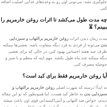
جلوگیری بشه. می‌تونی اون رو به وعده‌های غذایی اصلیت اضافه
کنی.
چه مدت طول می‌کشد تا اثرات روغن خارمریم را
ببینم؟ ⏳
مدت زمان دیدن اثرات
روغن خارمریم برالتهاب و سم‌زدایی
بدن
می‌تونه از فردی به فرد دیگه متفاوت باشه. بعضی‌ها ممکنه
ظرف چند هفته احساس بهبود کنن، در حالی که برای بعضی
دیگه ممکنه چند ماه طول بکشه. مهم اینه که منظم و با صبر و
حوصله مصرف کنی.
آیا روغن خارمریم فقط برای کبد است؟
نه ابداً! درسته که شهرت اصلی
روغن خارمریم برالتهاب و
سم‌زدایی بدن
به خاطر کبد هست، اما همونطور که تو این مقاله
دیدی، خواص ضد التهابی و آنتی‌اکسیدانی قوی اون باعث میشه
که برای کل بدن، از پوست و گوارش گرفته تا قلب و مغز، مفید