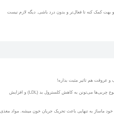
و بهت کمک کنه تا فعال‌تر و بدون درد باشی. دیگه لازم نیست
و عروقت هم تاثیر مثبت بذاره!
این روغن حاوی اسیدهای چرب تک غیراشباع و چند غیراشباع هست که برای سلامت قلب ضروری‌ان. تحقیقات نشون داده که این نوع چربی‌ها می‌تونن به کاهش کلسترول بد (LDL) و افزایش
 خود ماساژ به تنهایی باعث تحریک جریان خون میشه. مواد مغذی