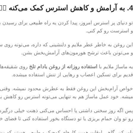
4. به آرامش و کاهش استرس کمک می‌کنه 🧘‍♂️
تو دنیای پر استرس امروز، پیدا کردن یه راه طبیعی برای رسیدن ب
و استرست رو کم کنی.
این روغن به خاطر عطر ملایم و دلنشینی که داره، می‌تونه روی
و می‌تونن باعث ترشح هورمون‌های آرامش‌بخش بشن.
یه ماساژ ملایم با
استفاده روزانه از روغن بادام تلخ
روی شقیقه‌ها،
قدیم برای تسکین اعصاب و رهایی از تنش استفاده میشده.
خواص آرام‌بخش این روغن فقط به عطرش محدود نمیشه. وقتی از
میشه. خود عمل ماساژ هم به تنهایی می‌تونه استرس رو کاهش بد
پس اگه روز سختی داشتی یا احساس می‌کنی ذهنت خیلی درگیره،
رو تو وان حمام بریزی یا تو دستگاه بخور استفاده کنی تا فضای خ
باور کن، گاهی اوقات همین کارهای کوچیک و طبیعی هستن که بیشت