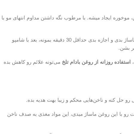
موخوره ایجاد میشه. با مرطوب نگه داشتن مداوم انتهای مو با
برای موهات، می‌تونی قبل از حمام، مقداری از اون رو به کف سرت و تمام ساقه موهات ماساژ بدی و اجازه بدی حداقل 30 دقیقه بمونه، بعد با شامپو
ر بشن.
،
استفاده روزانه از روغن بادام تلخ
می‌تونه علائم رو کاهش بده
رو حل کنه و ناخن‌هایی محکم و زیبا بهت هدیه بده.
 هستن. وقتی ناخن‌هات رو با این روغن ماساژ میدی، این مواد مغذی به صدف ناخن