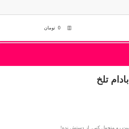
0
تومان
ییت رو متحول کنی. از دستش نده!