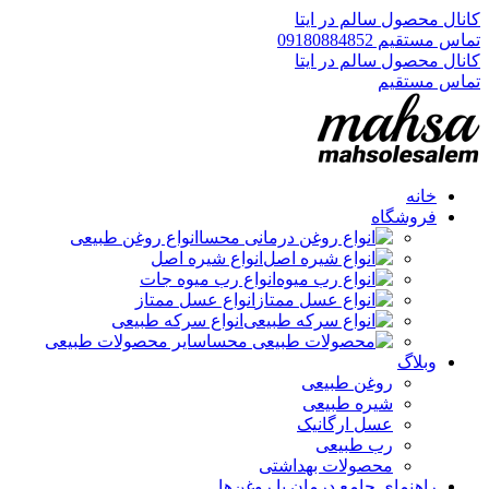
کانال محصول سالم در ایتا
تماس مستقیم 09180884852
کانال محصول سالم در ایتا
تماس مستقیم
خانه
فروشگاه
انواع روغن طبیعی
انواع شیره اصل
انواع رب میوه جات
انواع عسل ممتاز
انواع سرکه طبیعی
سایر محصولات طبیعی
وبلاگ
روغن طبیعی
شیره طبیعی
عسل ارگانیک
رب طبیعی
محصولات بهداشتی
راهنمای جامع درمان با روغن‌ها