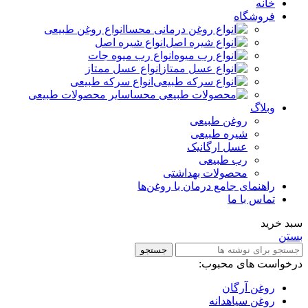
خانه
فروشگاه
انواع روغن طبیعی
انواع شیره اصل
انواع رب میوه جات
انواع عسل ممتاز
انواع سرکه طبیعی
سایر محصولات طبیعی
وبلاگ
روغن طبیعی
شیره طبیعی
عسل ارگانیک
رب طبیعی
محصولات بهداشتی
راهنمای جامع درمان با روغن‌ها
تماس با ما
سبد خرید
بستن
جستجو
درخواست های محبوب:
روغن آرگان
روغن سیاهدانه