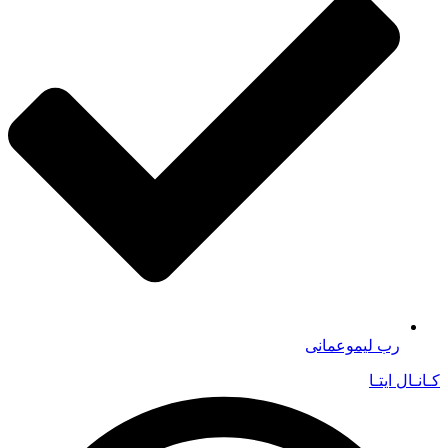
رب لیموعمانی
کـانـال ایتـا