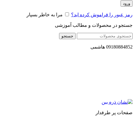
ورود
رمز عبور را فراموش کرده اید؟
مرا به خاطر بسپار
جستجو در محصولات و مطالب آموزشی
جستجو
09180884852 هاشمی
مجموعه محصول سالم (محسا) با تولید و ارسال محصولاتی کاملا
طبیعی ، اصل و باکیفیت مطلوب به سراسر کشور ، پتانسیل تامین
حجم انبوهی از سفارشات در داخل کشور را دارا میباشد ما در زمینه
فروش مستقیم انواع روغنهای درمانی و خوراکی ، انواع شیره های
اصل و طبیعی ، انواع رب میوه جات ، انواع عسل ، سرکه های
طبیعی ، ارده کنجد ، کره بادام زمینی و … فعالیت می کنیم.
صفحات پر طرفدار