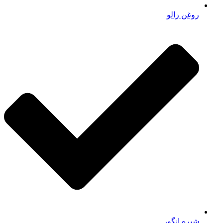
روغن زالو
شیره انگور