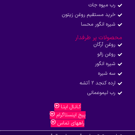
رب میوه جات
خرید مستقیم روغن زیتون
شیره انگور محسا
محصولات پر طرفدار
روغن آرگان
روغن زالو
شیره انگور
سه شیره
ارده کنجد 2 آتشه
رب لیموعمانی
کـانـال ایتـا
پیج اینستاگرام
راههای تماس