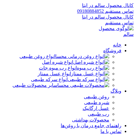
کانال محصول سالم در ایتا
تماس مستقیم 09180884852
کانال محصول سالم در ایتا
تماس مستقیم
خانه
فروشگاه
انواع روغن طبیعی
انواع شیره اصل
انواع رب میوه جات
انواع عسل ممتاز
انواع سرکه طبیعی
سایر محصولات طبیعی
وبلاگ
روغن طبیعی
شیره طبیعی
عسل ارگانیک
رب طبیعی
محصولات بهداشتی
راهنمای جامع درمان با روغن‌ها
تماس با ما