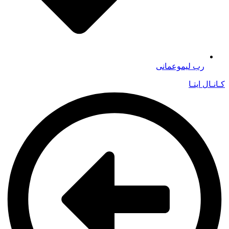
رب لیموعمانی
کـانـال ایتـا