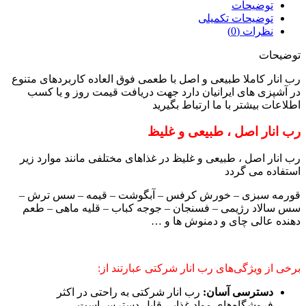
توضیحات
توضیحات تکمیلی
نظرات (0)
توضیحات
رب انار کاملا طبیعی و اصل با طعمی فوق العاده کاربردهای متنوع
در آشپزی های ایرانیان دارد جهت دریافت قیمت روز و یا کسب
اطلاعات بیشتر با ما ارتباط بگیرید
رب انار اصل ، طبیعی و غلیظ
رب انار اصل ، طبیعی و غلیظ در غذاهای مختلفی مانند موارد زیر
استفاده می گردد
قورمه سبزی – خورش کرفس – آبگوشت – قیمه – سس ترش –
سس سالاد رژیمی – فسنجان – جوجه کباب – قلیه ماهی – طعم
دهنده عالی چای و دمنوش ها و …
برخی از ویژگی‌های رب انار شرکتی عبارتند از:
دسترسی آسان:
رب انار شرکتی به راحتی در اکثر
فروشگاه‌های مواد غذایی قابل دسترس است.