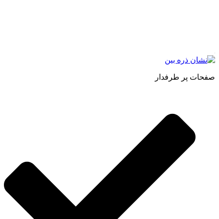
حجم انبوهی از سفارشات در داخل کشور را دارا میباشد ما در زمینه
فروش مستقیم انواع روغنهای درمانی و خوراکی ، انواع شیره های
اصل و طبیعی ، انواع رب میوه جات ، انواع عسل ، سرکه های
طبیعی ، ارده کنجد ، کره بادام زمینی و … فعالیت می کنیم.
صفحات پر طرفدار