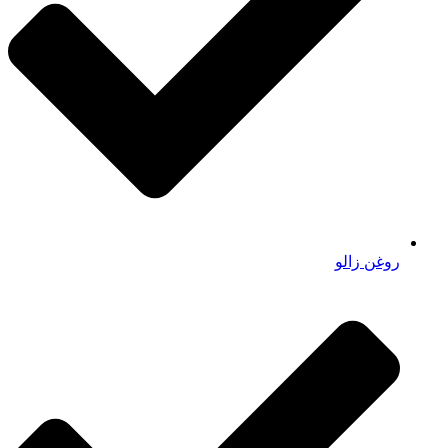
روغن زالو