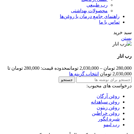
رب طبیعی
محصولات بهداشتی
راهنمای جامع درمان با روغن‌ها
تماس با ما
سبد خرید
بستن
رب انار
280,000
تومان
–
2,030,000
تومان
محدوده قیمت: 280,000 تومان تا
2,030,000 تومان
انتخاب گزینه ها
جستجو
درخواست های محبوب:
روغن آرگان
روغن سیاهدانه
روغن زیتون
روغن خراطین
شیره انگور
رب لیمو