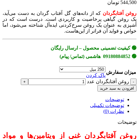
544,500 تومان
روغن آفتابگردان
که از دانه‌های گل آفتاب گردان به دست می‌آید،
یک روغن گیاهی پرخاصیت و کاربردی است. درست است که در
آشپزی به عنوان یک روغن سرخ‌کردنی ایده‌آل شناخته می‌شود، اما
خواص و فواید آن فراتر از این‌هاست.
🟢 کیفیت تضمینی محصول – ارسال رایگان
🟢 09180884852 هاشمی (تماس/ پیام)
میزان سفارش
پاک کردن
روغن آفتابگردان عدد
افزودن به سبد خرید
توضیحات
توضیحات تکمیلی
نظرات (0)
توضیحات
روغن آفتابگردان غنی از ویتامین‌ها و مواد