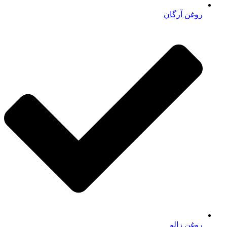
روغن آرگان
روغن زالو