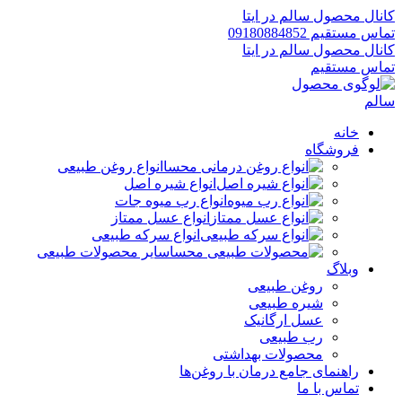
کانال محصول سالم در ایتا
تماس مستقیم 09180884852
کانال محصول سالم در ایتا
تماس مستقیم
خانه
فروشگاه
انواع روغن طبیعی
انواع شیره اصل
انواع رب میوه جات
انواع عسل ممتاز
انواع سرکه طبیعی
سایر محصولات طبیعی
وبلاگ
روغن طبیعی
شیره طبیعی
عسل ارگانیک
رب طبیعی
محصولات بهداشتی
راهنمای جامع درمان با روغن‌ها
تماس با ما