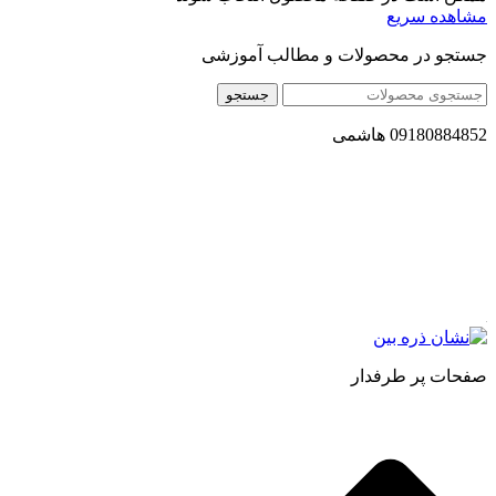
مشاهده سریع
جستجو در محصولات و مطالب آموزشی
جستجو
09180884852 هاشمی
مجموعه محصول سالم (محسا) با تولید و ارسال محصولاتی کاملا
طبیعی ، اصل و باکیفیت مطلوب به سراسر کشور ، پتانسیل تامین
حجم انبوهی از سفارشات در داخل کشور را دارا میباشد ما در زمینه
فروش مستقیم انواع روغنهای درمانی و خوراکی ، انواع شیره های
اصل و طبیعی ، انواع رب میوه جات ، انواع عسل ، سرکه های
طبیعی ، ارده کنجد ، کره بادام زمینی و … فعالیت می کنیم.
صفحات پر طرفدار