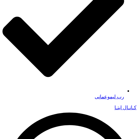
رب لیموعمانی
کـانـال ایتـا