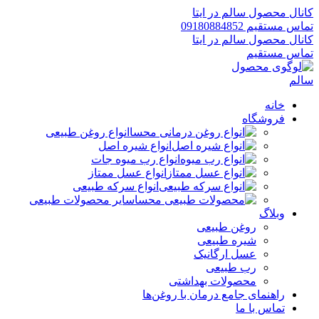
کانال محصول سالم در ایتا
تماس مستقیم 09180884852
کانال محصول سالم در ایتا
تماس مستقیم
خانه
فروشگاه
انواع روغن طبیعی
انواع شیره اصل
انواع رب میوه جات
انواع عسل ممتاز
انواع سرکه طبیعی
سایر محصولات طبیعی
وبلاگ
روغن طبیعی
شیره طبیعی
عسل ارگانیک
رب طبیعی
محصولات بهداشتی
راهنمای جامع درمان با روغن‌ها
تماس با ما