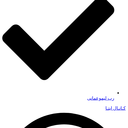
رب لیموعمانی
کـانـال ایتـا