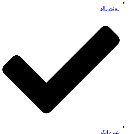
روغن زالو
شیره انگور