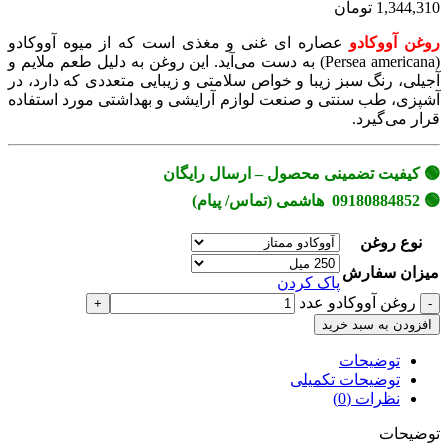
1,344,310 تومان
روغن آووکادو
عصاره ای غنی و مغذی است که از میوه آووکادو
(Persea americana) به دست می‌آید. این روغن به دلیل طعم ملایم و
آجیلی، رنگ سبز زیبا و خواص سلامتی و زیبایی متعددی که دارد، در
آشپزی، طب سنتی و صنعت لوازم آرایشی و بهداشتی مورد استفاده
قرار می‌گیرد.
🟢 کیفیت تضمینی محصول – ارسال رایگان
🟢 09180884852 هاشمی (تماس/ پیام)
نوع روغن
میزان سفارش
پاک کردن
روغن آووکادو عدد
افزودن به سبد خرید
توضیحات
توضیحات تکمیلی
نظرات (0)
توضیحات