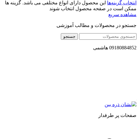
انتخاب گزینه‌ها
این محصول دارای انواع مختلفی می باشد. گزینه ها
ممکن است در صفحه محصول انتخاب شوند
مشاهده سریع
جستجو در محصولات و مطالب آموزشی
جستجو
09180884852 هاشمی
مجموعه محصول سالم (محسا) با تولید و ارسال محصولاتی کاملا
طبیعی ، اصل و باکیفیت مطلوب به سراسر کشور ، پتانسیل تامین
حجم انبوهی از سفارشات در داخل کشور را دارا میباشد ما در زمینه
فروش مستقیم انواع روغنهای درمانی و خوراکی ، انواع شیره های
اصل و طبیعی ، انواع رب میوه جات ، انواع عسل ، سرکه های
طبیعی ، ارده کنجد ، کره بادام زمینی و … فعالیت می کنیم.
صفحات پر طرفدار