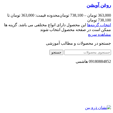
روغن آویشن
363,000
تومان
–
738,100
تومان
محدوده قیمت: 363,000 تومان تا
738,100 تومان
انتخاب گزینه‌ها
این محصول دارای انواع مختلفی می باشد. گزینه ها
ممکن است در صفحه محصول انتخاب شوند
مشاهده سریع
جستجو در محصولات و مطالب آموزشی
جستجو
09180884852 هاشمی
مجموعه محصول سالم (محسا) با تولید و ارسال محصولاتی کاملا
طبیعی ، اصل و باکیفیت مطلوب به سراسر کشور ، پتانسیل تامین
حجم انبوهی از سفارشات در داخل کشور را دارا میباشد ما در زمینه
فروش مستقیم انواع روغنهای درمانی و خوراکی ، انواع شیره های
اصل و طبیعی ، انواع رب میوه جات ، انواع عسل ، سرکه های
طبیعی ، ارده کنجد ، کره بادام زمینی و … فعالیت می کنیم.