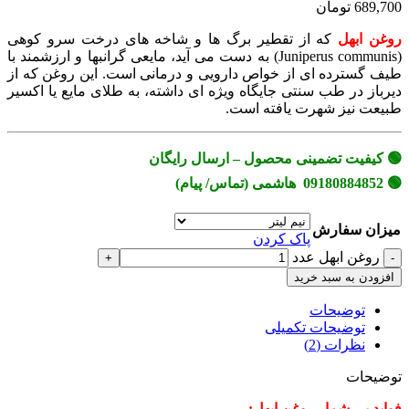
689,700 تومان
روغن ابهل
که از تقطیر برگ ها و شاخه های درخت سرو کوهی
(Juniperus communis) به دست می آید، مایعی گرانبها و ارزشمند با
طیف گسترده ای از خواص دارویی و درمانی است. این روغن که از
دیرباز در طب سنتی جایگاه ویژه ای داشته، به طلای مایع یا اکسیر
طبیعت نیز شهرت یافته است.
🟢 کیفیت تضمینی محصول – ارسال رایگان
🟢 09180884852 هاشمی (تماس/ پیام)
میزان سفارش
پاک کردن
روغن ابهل عدد
افزودن به سبد خرید
توضیحات
توضیحات تکمیلی
نظرات (2)
توضیحات
فواید بی شمار روغن ابهل: