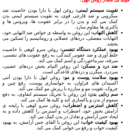
تقویت سیستم ایمنی:
روغن ابهل با دارا بودن خاصیت ضد
میکروبی و ضد قارچی قوی، به تقویت سیستم ایمنی بدن
کمک می کند و بدن را در برابر عفونت ها، ویروس ها و
باکتری ها مقاوم سازد.
کاهش التهاب:
این روغن به واسطه ی خواص ضد التهابی خود،
التهابات مفصلی، دردهای عضلانی و روماتیسم را تسکین می
بخشد.
بهبود عملکرد دستگاه تنفسی:
روغن سرو کوهی با خاصیت
خلط آوری و ضد عفونی کنندگی، به رفع عفونت های تنفسی،
سرفه، سرماخوردگی و آسم کمک می کند.
ضد درد و مسکن:
این روغن التیام بخش دردهای عصبی،
سردرد، میگرن و دردهای قاعدگی است.
بهبود سلامت پوست و مو:
روغن ابهل با دارا بودن آنتی
اکسیدان های فراوان، به جوانسازی پوست، رفع چین و
چروک، تقویت مو و مبارزه با ریزش مو کمک می کند.
سم زدایی بدن:
این روغن با تحریک سیستم لنفاوی، به دفع
سموم از بدن و پاکسازی کبد و کلیه ها کمک می کند.
کاهش استرس و اضطراب:
روغن سرو کوهی با رایحه ی
آرامش بخش خود، اضطراب و استرس را کاهش داده و به
ایجاد حس آرامش و تعادل در بدن کمک می کند.
بهبود کیفیت خواب:
این روغن با القای حس آرامش، به بهبود
کیفیت خواب و رفع بی خوابی کمک می کند.