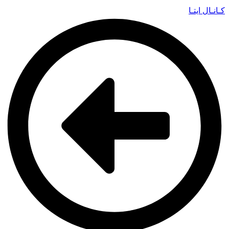
کـانـال ایتـا