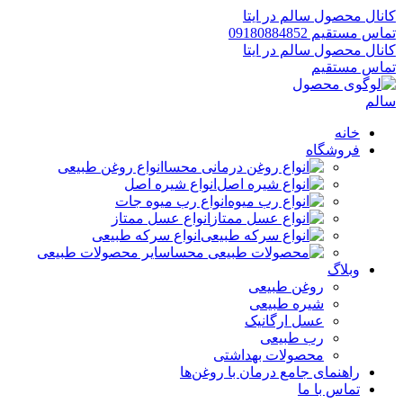
کانال محصول سالم در ایتا
تماس مستقیم 09180884852
کانال محصول سالم در ایتا
تماس مستقیم
خانه
فروشگاه
انواع روغن طبیعی
انواع شیره اصل
انواع رب میوه جات
انواع عسل ممتاز
انواع سرکه طبیعی
سایر محصولات طبیعی
وبلاگ
روغن طبیعی
شیره طبیعی
عسل ارگانیک
رب طبیعی
محصولات بهداشتی
راهنمای جامع درمان با روغن‌ها
تماس با ما