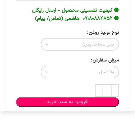
🟢 کیفیت تضمینی محصول – ارسال رایگان
🟢 09180884852 هاشمی (تماس/ پیام)
نوع تولید روغن
میزان سفارش
افزودن به سبد خرید