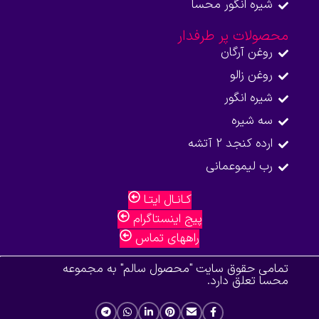
شیره انگور محسا
محصولات پر طرفدار
روغن آرگان
روغن زالو
شیره انگور
سه شیره
ارده کنجد 2 آتشه
رب لیموعمانی
کـانـال ایتـا
پیج اینستاگرام
راههای تماس
تمامی حقوق سایت "محصول سالم" به مجموعه
محسا تعلق دارد.