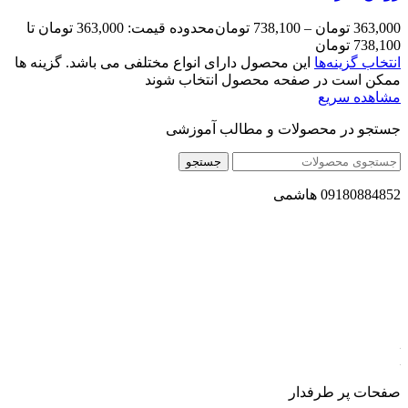
363,000
تومان
–
738,100
تومان
محدوده قیمت: 363,000 تومان تا
738,100 تومان
انتخاب گزینه‌ها
این محصول دارای انواع مختلفی می باشد. گزینه ها
ممکن است در صفحه محصول انتخاب شوند
مشاهده سریع
جستجو در محصولات و مطالب آموزشی
جستجو
09180884852 هاشمی
مجموعه محصول سالم (محسا) با تولید و ارسال محصولاتی کاملا
طبیعی ، اصل و باکیفیت مطلوب به سراسر کشور ، پتانسیل تامین
حجم انبوهی از سفارشات در داخل کشور را دارا میباشد ما در زمینه
فروش مستقیم انواع روغنهای درمانی و خوراکی ، انواع شیره های
اصل و طبیعی ، انواع رب میوه جات ، انواع عسل ، سرکه های
طبیعی ، ارده کنجد ، کره بادام زمینی و … فعالیت می کنیم.
صفحات پر طرفدار