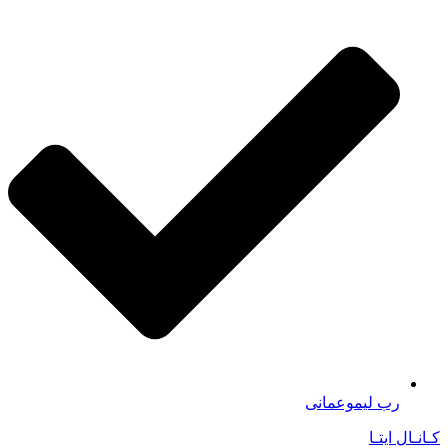
رب لیموعمانی
کـانـال ایتـا