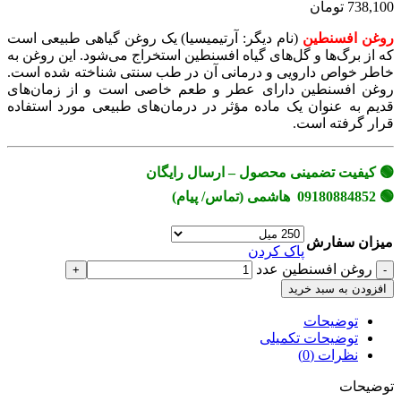
738,100 تومان
روغن افسنطین
(نام دیگر: آرتیمیسیا) یک روغن گیاهی طبیعی است
که از برگ‌ها و گل‌های گیاه افسنطین استخراج می‌شود. این روغن به
خاطر خواص دارویی و درمانی‌ آن در طب سنتی شناخته شده است.
روغن افسنطین دارای عطر و طعم خاصی است و از زمان‌های
قدیم به عنوان یک ماده مؤثر در درمان‌های طبیعی مورد استفاده
قرار گرفته است.
🟢 کیفیت تضمینی محصول – ارسال رایگان
🟢 09180884852 هاشمی (تماس/ پیام)
میزان سفارش
پاک کردن
روغن افسنطین عدد
افزودن به سبد خرید
توضیحات
توضیحات تکمیلی
نظرات (0)
توضیحات