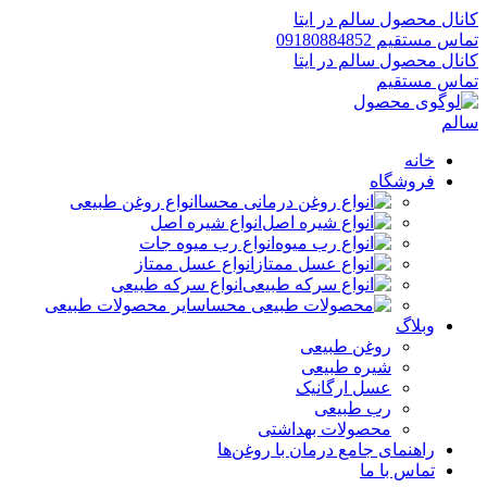
کانال محصول سالم در ایتا
تماس مستقیم 09180884852
کانال محصول سالم در ایتا
تماس مستقیم
خانه
فروشگاه
انواع روغن طبیعی
انواع شیره اصل
انواع رب میوه جات
انواع عسل ممتاز
انواع سرکه طبیعی
سایر محصولات طبیعی
وبلاگ
روغن طبیعی
شیره طبیعی
عسل ارگانیک
رب طبیعی
محصولات بهداشتی
راهنمای جامع درمان با روغن‌ها
تماس با ما