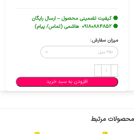
🟢 کیفیت تضمینی محصول – ارسال رایگان
🟢 09180884852 هاشمی (تماس/ پیام)
میزان سفارش
افزودن به سبد خرید
محصولات مرتبط