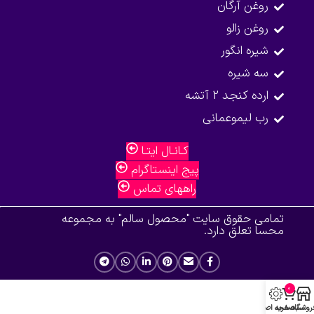
روغن آرگان
روغن زالو
شیره انگور
سه شیره
ارده کنجد 2 آتشه
رب لیموعمانی
کـانـال ایتـا
پیج اینستاگرام
راههای تماس
تمامی حقوق سایت "محصول سالم" به مجموعه
محسا تعلق دارد.
0
روشگاه
سبد خرید
صفحه اصلی