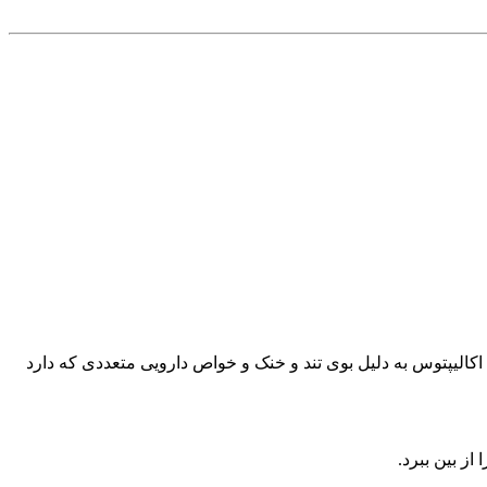
ترالیا است، استخراج می شود. این درخت بیش از 700 گونه مختلف دارد و روغن اکالیپتوس به دلیل بوی تند و خنک و خواص دارویی متعددی که دارد
ز بین ببرد.