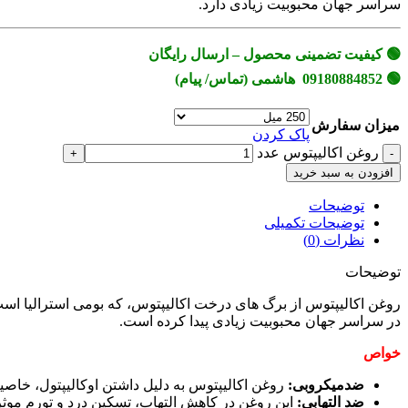
سراسر جهان محبوبیت زیادی دارد.
🟢 کیفیت تضمینی محصول – ارسال رایگان
🟢 09180884852 هاشمی (تماس/ پیام)
میزان سفارش
پاک کردن
روغن اکالیپتوس عدد
افزودن به سبد خرید
توضیحات
توضیحات تکمیلی
نظرات (0)
توضیحات
در سراسر جهان محبوبیت زیادی پیدا کرده است.
خواص
ضدمیکروبی:
روغن اکالیپتوس به دلیل داشتن اوکالیپتول، خاصیت
ضد التهابی:
این روغن در کاهش التهاب، تسکین درد و تورم موث