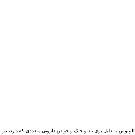
 استرالیا است. این درخت بیش از 700 گونه مختلف دارد. روغن اکالیپتوس به دلیل بوی تند و خنک و خواص دارویی متعددی که دارد، در