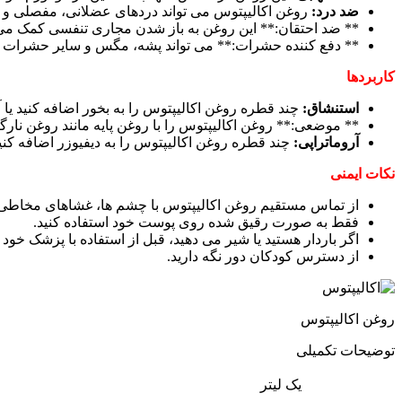
ضد درد:
روغن اکالیپتوس می تواند دردهای عضلانی، مفصلی و س
** ضد احتقان:** این روغن به باز شدن مجاری تنفسی کمک می 
** دفع کننده حشرات:** می تواند پشه، مگس و سایر حشرات را
کاربردها
استنشاق:
چند قطره روغن اکالیپتوس را به بخور اضافه کنید یا آ
** موضعی:** روغن اکالیپتوس را با روغن پایه مانند روغن نارگ
آروماتراپی:
چند قطره روغن اکالیپتوس را به دیفیوزر اضافه کنی
نکات ایمنی
از تماس مستقیم روغن اکالیپتوس با چشم ها، غشاهای مخاطی 
فقط به صورت رقیق شده روی پوست خود استفاده کنید.
اگر باردار هستید یا شیر می دهید، قبل از استفاده با پزشک خود
از دسترس کودکان دور نگه دارید.
روغن اکالیپتوس
توضیحات تکمیلی
یک لیتر