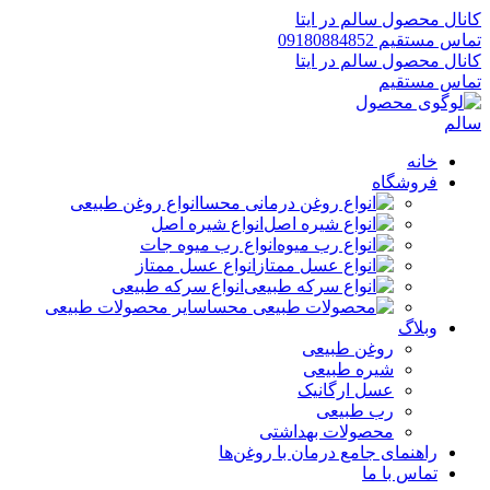
کانال محصول سالم در ایتا
تماس مستقیم 09180884852
کانال محصول سالم در ایتا
تماس مستقیم
خانه
فروشگاه
انواع روغن طبیعی
انواع شیره اصل
انواع رب میوه جات
انواع عسل ممتاز
انواع سرکه طبیعی
سایر محصولات طبیعی
وبلاگ
روغن طبیعی
شیره طبیعی
عسل ارگانیک
رب طبیعی
محصولات بهداشتی
راهنمای جامع درمان با روغن‌ها
تماس با ما