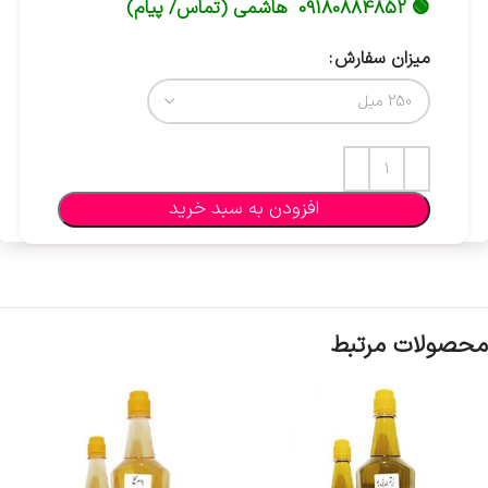
🟢 09180884852 هاشمی (تماس/ پیام)
میزان سفارش
افزودن به سبد خرید
محصولات مرتبط