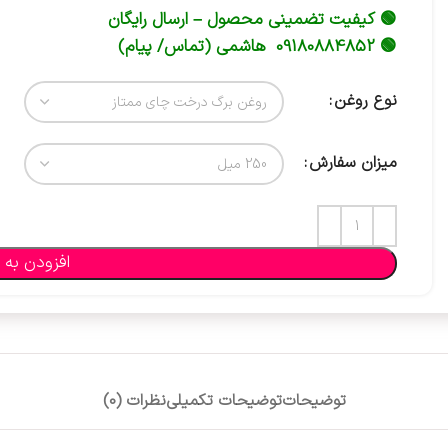
🟢 کیفیت تضمینی محصول – ارسال رایگان
🟢 09180884852 هاشمی (تماس/ پیام)
نوع روغن
میزان سفارش
افزودن به 
توضیحات
توضیحات تکمیلی
نظرات (0)