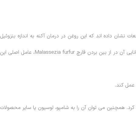
بین می برد، عامل اصلی ایجاد آکنه. مطالعات نشان داده اند که این روغن در درمان آکنه به اندازه بنزوئیل
روغن درخت چای می تواند به تسکین علائم شوره سر، از جمله خارش و پوسته پوسته شدن، کمک کند. این امر به دلیل توانایی آن در از بین بردن قارچ Malassezia furfur، عامل اصلی این
عمل کند.
کرد. همچنین می توان آن را به شامپو، لوسیون یا سایر محصولات