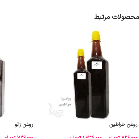
محصولات مرتبط
روغن خراطین
روغن زالو
726,000
تومان
–
1,936,000
تومان
726,000
تومان
–