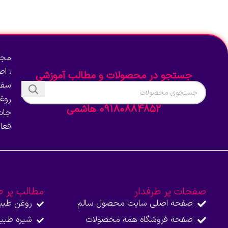
انتخاب گزینه‌ها
انتخاب گزینه‌ها
مجم
، ا
جستجو در محصولات و مطالب آموزشی
سفا
روغ
09180884852 هاشمی
جات
فعا
صفحات پر طرفدار
مطالب پر ط
صفحه اصلی سایت محصول سالم
روغن طبی
صفحه فروشگاه همه محصولات​
شیره طبی