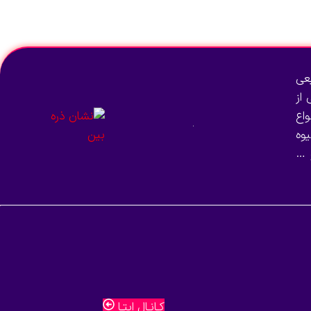
انتخاب گزینه‌ها
عی
از
اع
وه
 …
کـانـال ایتـا