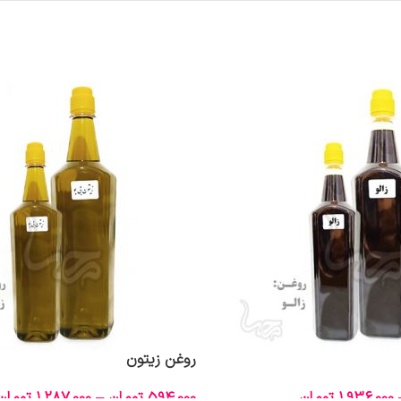
روغن زیتون
1,936,000
تومان
594,000
تومان
–
1,287,000
تومان