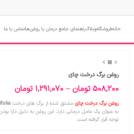
خانه
فروشگاه
وبلاگ
راهنمای جامع درمان با روغن‌ها
تماس با ما
روغن برگ درخت چای
508,200
تومان
–
1,291,070
تومان
روغن برگ درخت چای
مشتق شده از برگ های درخت
folia
به عنوان یک عامل درمانی دارد. این روغن به دلیل دارا ب
توجه قرار گرفته است.