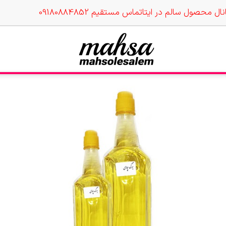
نال محصول سالم در ایتا
تماس مستقیم 09180884852