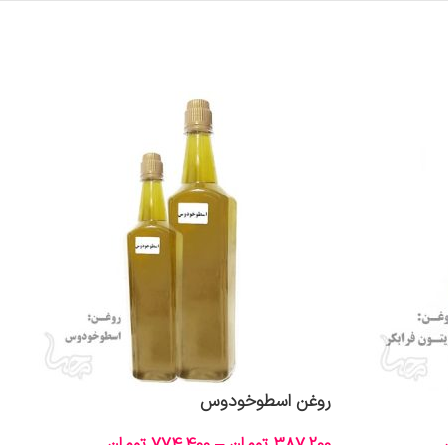
روغن اسطوخودوس
387,200
تومان
–
774,400
تومان