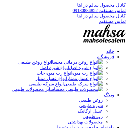
کانال محصول سالم در ایتا
تماس مستقیم 09180884852
کانال محصول سالم در ایتا
تماس مستقیم
خانه
فروشگاه
انواع روغن طبیعی
انواع شیره اصل
انواع رب میوه جات
انواع عسل ممتاز
انواع سرکه طبیعی
سایر محصولات طبیعی
وبلاگ
روغن طبیعی
شیره طبیعی
عسل ارگانیک
رب طبیعی
محصولات بهداشتی
راهنمای جامع درمان با روغن‌ها