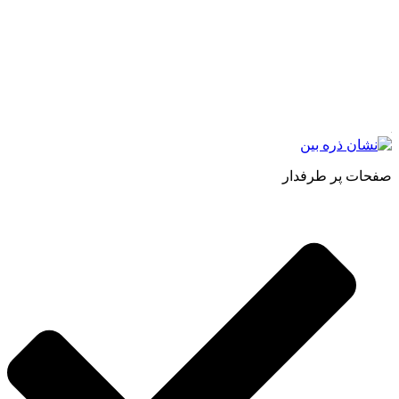
مجموعه محصول سالم (محسا) با تولید و ارسال محصولاتی کاملا
طبیعی ، اصل و باکیفیت مطلوب به سراسر کشور ، پتانسیل تامین
حجم انبوهی از سفارشات در داخل کشور را دارا میباشد ما در زمینه
فروش مستقیم انواع روغنهای درمانی و خوراکی ، انواع شیره های
اصل و طبیعی ، انواع رب میوه جات ، انواع عسل ، سرکه های
طبیعی ، ارده کنجد ، کره بادام زمینی و … فعالیت می کنیم.
صفحات پر طرفدار