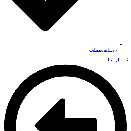
رب لیموعمانی
کـانـال ایتـا