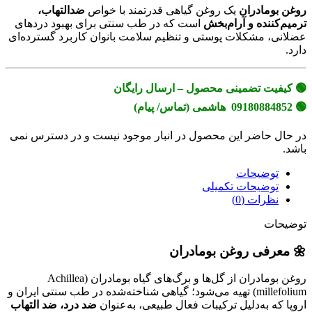
روغن بومادران
یک روغن گیاهی قدرتمند با خواص
ضدالتهاب،
ترمیم‌کننده و آرام‌بخش
است که در طب سنتی برای بهبود دردهای
عضلانی، مشکلات پوستی و تنظیم سلامت بانوان کاربرد گسترده‌ای
دارد.
🟢 کیفیت تضمینی محصول – ارسال رایگان
🟢 09180884852 هاشمی (تماس/ پیام)
در حال حاضر این محصول در انبار موجود نیست و در دسترس نمی
باشد.
توضیحات
توضیحات تکمیلی
نظرات (0)
توضیحات
🌼 معرفی روغن بومادران
روغن بومادران از گل‌ها و برگ‌های گیاه بومادران (Achillea
millefolium) تهیه می‌شود؛ گیاهی شناخته‌شده در طب سنتی ایران و
اروپا که به‌دلیل ترکیبات فعال طبیعی، به‌عنوان
ضد درد، ضد التهاب