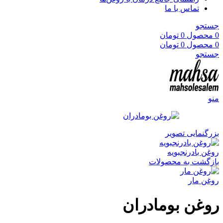
تماس با ما
جستجو
0
محصول
0
تومان
0
محصول
0
تومان
جستجو
منو
بزرگنمایی تصویر
روغن بادرنجبویه
بازگشت به محصولات
روغن مار
روغن بومادران