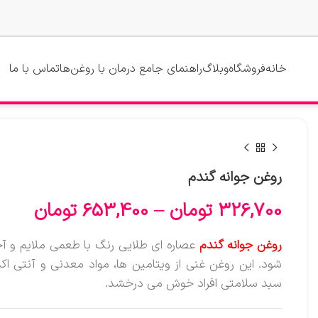
خانه
فروشگاه
وبلاگ
راهنمای جامع درمان با روغن‌ها
تماس با ما
روغن جوانه گندم
326,700
تومان
–
653,400
تومان
روغن جوانه گندم
عصاره ای طلایی رنگ با طعمی ملایم و آج
شود. این روغن غنی از ویتامین ها، مواد معدنی و آنتی ا
سبد سلامتی افراد خوش می درخشد.