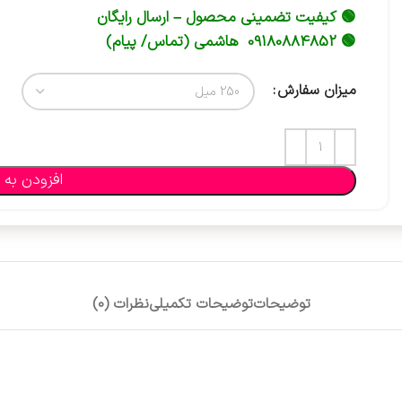
🟢 کیفیت تضمینی محصول – ارسال رایگان
🟢 09180884852 هاشمی (تماس/ پیام)
میزان سفارش
افزودن به 
توضیحات
توضیحات تکمیلی
نظرات (0)