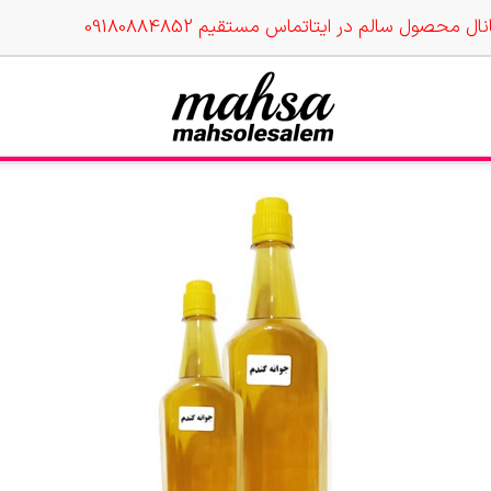
نال محصول سالم در ایتا
تماس مستقیم 09180884852