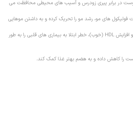
از پوست در برابر پیری زودرس و آسیب های محیطی محافظت می
ت فولیکول های مو، رشد مو را تحریک کرده و به داشتن موهایی
روغن جوانه گندم با تعادل کلسترول خون، به سلامت قلب و عروق یاری می رساند. این روغن با کاهش کلسترول LDL (بد) و افزایش HDL (خوب)، خطر ابتلا به بیماری های قلبی را به طور
ست را کاهش داده و به هضم بهتر غذا کمک کند.