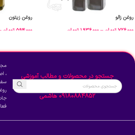
روغن زالو
روغن زیتون
726,000
تومان
–
1,936,000
تومان
594,000
تومان
–
انتخاب گزینه‌ها
انتخاب گزینه‌ها
مجم
، ا
جستجو در محصولات و مطالب آموزشی
سفا
روغ
09180884852 هاشمی
جات
فعا