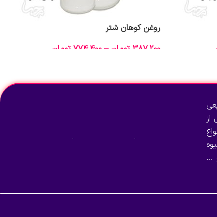
روغن کوهان شتر
387,200
تومان
–
774,400
تومان
انتخاب گزینه‌ها
عی
از
اع
وه
 …