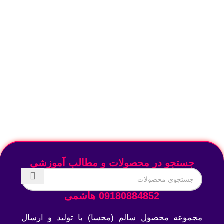
جستجو در محصولات و مطالب آموزشی
09180884852 هاشمی
مجموعه محصول سالم (محسا) با تولید و ارسال