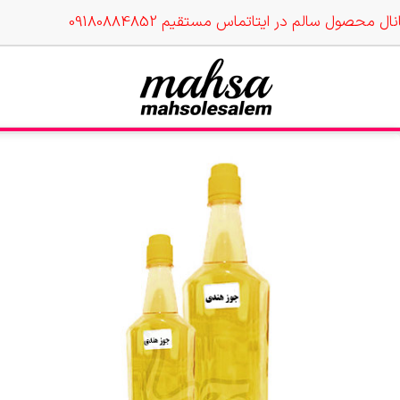
نال محصول سالم در ایتا
تماس مستقیم 09180884852