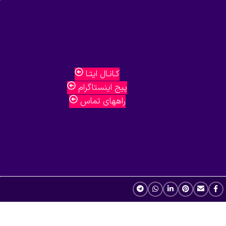
کـانـال ایتـا
پیج اینستاگرام
راههای تماس