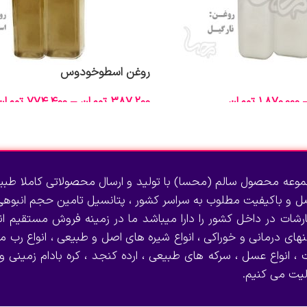
روغن اسطوخودوس
1,870,000
تومان
387,200
تومان
–
774,400
تومان
انتخاب گزینه‌ها
وعه محصول سالم (محسا) با تولید و ارسال محصولاتی کاملا طبی
صل و باکیفیت مطلوب به سراسر کشور ، پتانسیل تامین حجم انبوهی 
رشات در داخل کشور را دارا میباشد ما در زمینه فروش مستقیم انو
نهای درمانی و خوراکی ، انواع شیره های اصل و طبیعی ، انواع رب می
 ، انواع عسل ، سرکه های طبیعی ، ارده کنجد ، کره بادام زمینی و
لیت می کنیم.