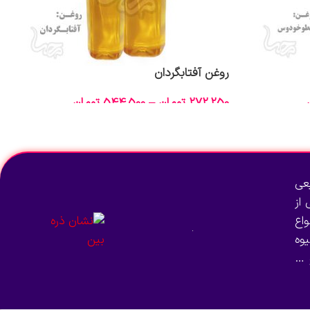
روغن آفتابگردان
272,250
تومان
–
544,500
تومان
انتخاب گزینه‌ها
عی
از
اع
وه
 …