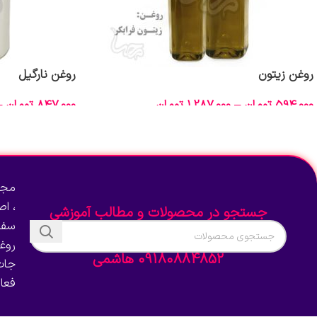
روغن زیتون
روغن نارگیل
594,000
تومان
–
1,287,000
تومان
847,000
تومان
–
انتخاب گزینه‌ها
انتخاب گزینه‌ها
مجم
، ا
جستجو در محصولات و مطالب آموزشی
سفا
روغ
09180884852 هاشمی
جات
فعا