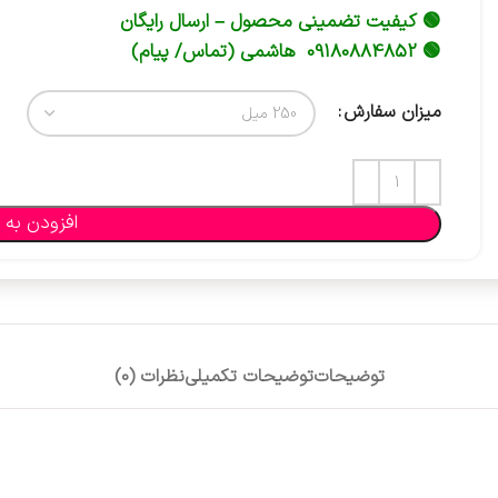
🟢 کیفیت تضمینی محصول – ارسال رایگان
🟢 09180884852 هاشمی (تماس/ پیام)
میزان سفارش
افزودن به 
توضیحات
توضیحات تکمیلی
نظرات (0)