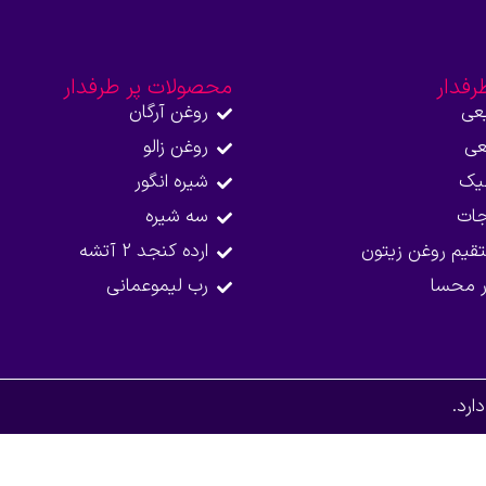
رفدار
محصولات پر طرفدار
عی
روغن آرگان
عی
روغن زالو
نیک
شیره انگور
جات
سه شیره
قیم روغن زیتون
ارده کنجد 2 آتشه
ر محسا
رب لیموعمانی
رد.