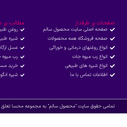
صفحات پر طرفدار
مطالب پر ط
صفحه اصلی سایت محصول سالم
روغن طبی
صفحه فروشگاه همه محصولات​
شیره طبی
انواع روغنهای درمانی و خوراکی
عسل ارگا
انواع رب میوه جات
رب میوه 
انواع شیره های طبیعی
خرید مست
اطلاعات تماس با ما​
شیره انگو
تمامی حقوق سایت "محصول سالم" به مجموعه محسا تعلق دا