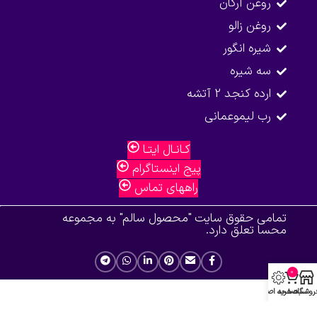
روغن آرگان
روغن زالو
شیره انگور
سه شیره
ارده کنجد 2 آتشه
رب لیموعمانی
کـانـال ایتـا
پیج اینستاگرام
راههای تماس
تمامی حقوق سایت "محصول سالم" به مجموعه
محسا تعلق دارد.
0
روشگاه
سبد خرید
صفحه اصلی