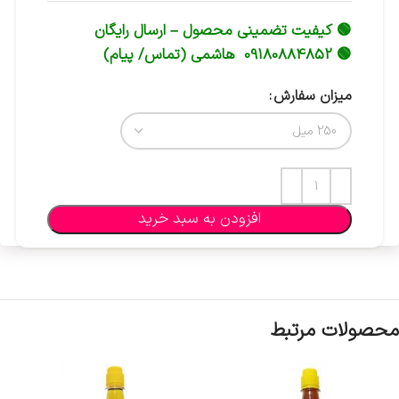
🟢 کیفیت تضمینی محصول – ارسال رایگان
🟢 09180884852 هاشمی (تماس/ پیام)
میزان سفارش
افزودن به سبد خرید
محصولات مرتبط