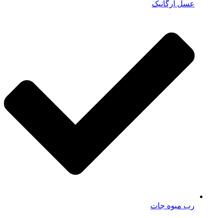
عسل ارگانیک
رب میوه جات