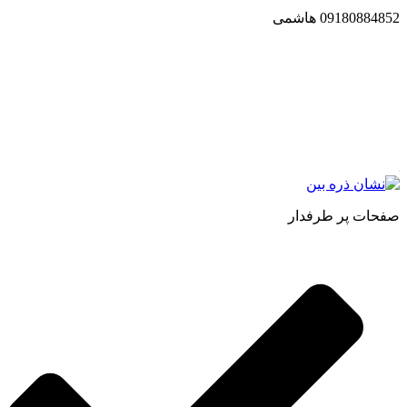
09180884852 هاشمی
مجموعه محصول سالم (محسا) با تولید و ارسال محصولاتی کاملا
طبیعی ، اصل و باکیفیت مطلوب به سراسر کشور ، پتانسیل تامین
حجم انبوهی از سفارشات در داخل کشور را دارا میباشد ما در زمینه
فروش مستقیم انواع روغنهای درمانی و خوراکی ، انواع شیره های
اصل و طبیعی ، انواع رب میوه جات ، انواع عسل ، سرکه های
طبیعی ، ارده کنجد ، کره بادام زمینی و … فعالیت می کنیم.
صفحات پر طرفدار