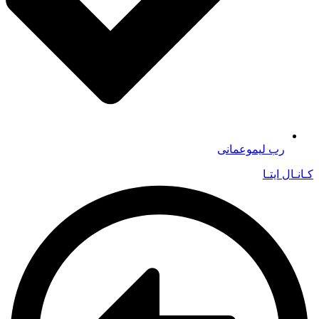
رب لیموعمانی
کـانـال ایتـا