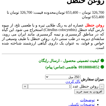
روغن حنظل
326,700
تومان
–
653,400
تومان
محدوده قیمت: 326,700 تومان تا
653,400 تومان
روغن حنظل
عصاره ای به رنگ طلایی تیره و با طعمی تلخ، از میوه
نارس گیاه حنظل (Citrullus colocynthis) استخراج می شود. این گیاه
که در مناطق گرمسیری و نیمه گرمسیری مانند ایران می روید،
سابقه‌ای دیرینه در طب سنتی دارد. روغن حنظل با طیف وسیعی از
خواص و فواید، به عنوان یک داروی گیاهی ارزشمند شناخته شده
است.
🟢 کیفیت تضمینی محصول – ارسال رایگان
🟢 09180884852 هاشمی (تماس/ پیام)
میزان سفارش
پاک کردن
روغن حنظل عدد
افزودن به سبد خرید
توضیحات
توضیحات تکمیلی