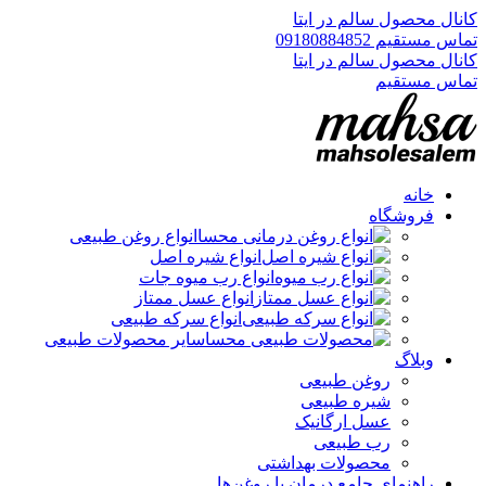
کانال محصول سالم در ایتا
تماس مستقیم 09180884852
کانال محصول سالم در ایتا
تماس مستقیم
خانه
فروشگاه
انواع روغن طبیعی
انواع شیره اصل
انواع رب میوه جات
انواع عسل ممتاز
انواع سرکه طبیعی
سایر محصولات طبیعی
وبلاگ
روغن طبیعی
شیره طبیعی
عسل ارگانیک
رب طبیعی
محصولات بهداشتی
راهنمای جامع درمان با روغن‌ها