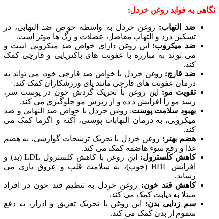
نگاهی به فواید روغن خردل:
ضد التهاب:
روغن خردل به واسطه خواص ضد التهابی، در
تسکین درد و التهاب مفاصل، عضلات و رگ ها موثر است.
ضد میکروب:
این روغن دارای خواص ضد میکروبی است و
می تواند به مبارزه با عفونت های باکتریایی و قارچی کمک
کند.
ضد قارچ:
روغن خردل با خواص ضد قارچی خود، می تواند به
درمان عفونت های قارچی مانند پای ورزشکاران کمک کند.
تقویت مو:
این روغن با تحریک گردش خون در پوست سر،
رشد مو را افزایش داده و از ریزش مو جلوگیری می کند.
بهبود سلامت پوست:
روغن خردل با خواص ضد التهابی و ضد
میکروبی، به درمان التهابات پوستی، آکنه و اگزما کمک می
کند.
هضم بهتر:
روغن خردل با تحریک ترشحات گوارشی، به هضم
غذا و رفع سوء هاضمه کمک می کند.
کاهش کلسترول:
این روغن با کاهش کلسترول LDL (بد) و
افزایش HDL (خوب)، به سلامت قلب و عروق یاری می
رساند.
کاهش قند خون:
روغن خردل به تنظیم قند خون در افراد
مبتلا به دیابت کمک می کند.
سم زدایی بدن:
این روغن با تحریک تعریق و ادرار، به دفع
سموم از بدن کمک می کند.