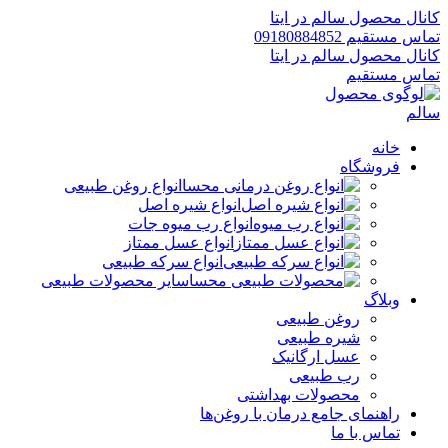
کانال محصول سالم در ایتا
تماس مستقیم 09180884852
کانال محصول سالم در ایتا
تماس مستقیم
خانه
فروشگاه
انواع روغن طبیعی
انواع شیره اصل
انواع رب میوه جات
انواع عسل ممتاز
انواع سرکه طبیعی
سایر محصولات طبیعی
وبلاگ
روغن طبیعی
شیره طبیعی
عسل ارگانیک
رب طبیعی
محصولات بهداشتی
راهنمای جامع درمان با روغن‌ها
تماس با ما