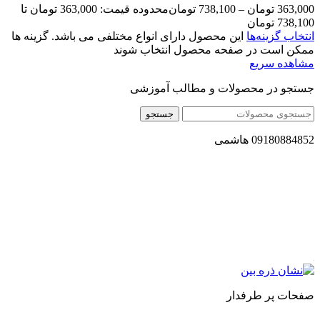
363,000
تومان
–
738,100
تومان
محدوده قیمت: 363,000 تومان تا
738,100 تومان
انتخاب گزینه‌ها
این محصول دارای انواع مختلفی می باشد. گزینه ها
ممکن است در صفحه محصول انتخاب شوند
مشاهده سریع
جستجو در محصولات و مطالب آموزشی
جستجو
09180884852 هاشمی
مجموعه محصول سالم (محسا) با تولید و ارسال محصولاتی کاملا
طبیعی ، اصل و باکیفیت مطلوب به سراسر کشور ، پتانسیل تامین
حجم انبوهی از سفارشات در داخل کشور را دارا میباشد ما در زمینه
فروش مستقیم انواع روغنهای درمانی و خوراکی ، انواع شیره های
اصل و طبیعی ، انواع رب میوه جات ، انواع عسل ، سرکه های
طبیعی ، ارده کنجد ، کره بادام زمینی و … فعالیت می کنیم.
صفحات پر طرفدار