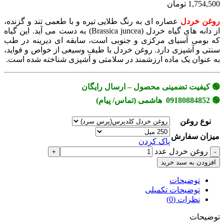
1,754,500 تومان
روغن خردل
عصاره ای به رنگ طلایی تیره و با طعمی تند و گزنده،
از دانه های گیاه خردل (Brassica juncea) به دست می آید. این گیاه
که بومی آسیای مرکزی و جنوبی است، سابقه ای دیرینه در طب
سنتی و آشپزی دارد. روغن خردل با طیف وسیعی از خواص و فواید،
به عنوان یک ماده ارزشمند در سلامتی و آشپزی شناخته شده است.
🟢 کیفیت تضمینی محصول – ارسال رایگان
🟢 09180884852 هاشمی (تماس/ پیام)
نوع روغن
میزان سفارش
پاک کردن
روغن خردل عدد
افزودن به سبد خرید
توضیحات
توضیحات تکمیلی
نظرات (0)
توضیحات