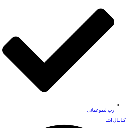
رب لیموعمانی
کـانـال ایتـا