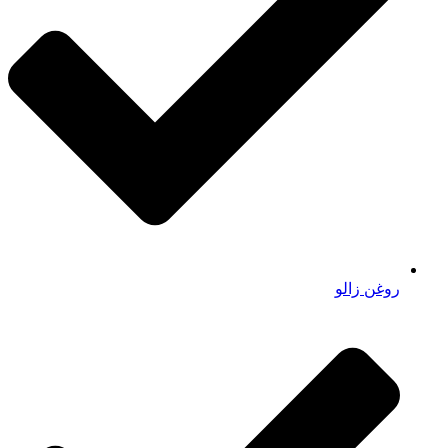
روغن زالو