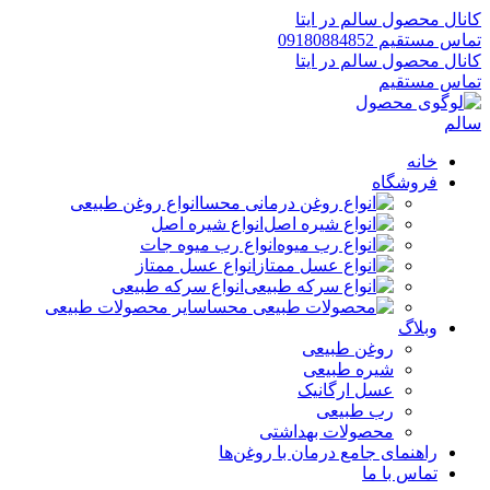
کانال محصول سالم در ایتا
تماس مستقیم 09180884852
کانال محصول سالم در ایتا
تماس مستقیم
خانه
فروشگاه
انواع روغن طبیعی
انواع شیره اصل
انواع رب میوه جات
انواع عسل ممتاز
انواع سرکه طبیعی
سایر محصولات طبیعی
وبلاگ
روغن طبیعی
شیره طبیعی
عسل ارگانیک
رب طبیعی
محصولات بهداشتی
راهنمای جامع درمان با روغن‌ها
تماس با ما