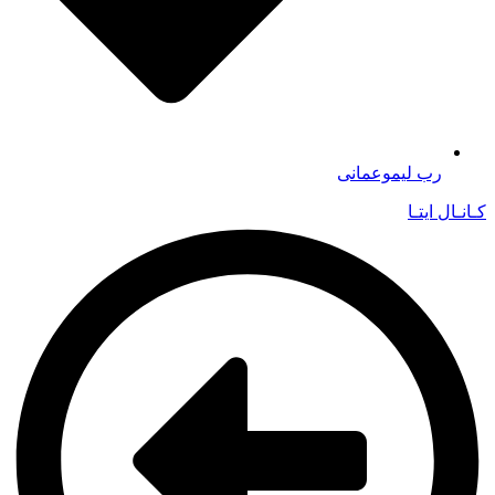
رب لیموعمانی
کـانـال ایتـا