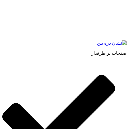
مجموعه محصول سالم (محسا) با تولید و ارسال محصولاتی کاملا
طبیعی ، اصل و باکیفیت مطلوب به سراسر کشور ، پتانسیل تامین
حجم انبوهی از سفارشات در داخل کشور را دارا میباشد ما در زمینه
فروش مستقیم انواع روغنهای درمانی و خوراکی ، انواع شیره های
اصل و طبیعی ، انواع رب میوه جات ، انواع عسل ، سرکه های
طبیعی ، ارده کنجد ، کره بادام زمینی و … فعالیت می کنیم.
صفحات پر طرفدار