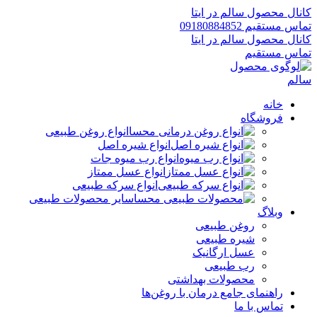
کانال محصول سالم در ایتا
تماس مستقیم 09180884852
کانال محصول سالم در ایتا
تماس مستقیم
خانه
فروشگاه
انواع روغن طبیعی
انواع شیره اصل
انواع رب میوه جات
انواع عسل ممتاز
انواع سرکه طبیعی
سایر محصولات طبیعی
وبلاگ
روغن طبیعی
شیره طبیعی
عسل ارگانیک
رب طبیعی
محصولات بهداشتی
راهنمای جامع درمان با روغن‌ها
تماس با ما