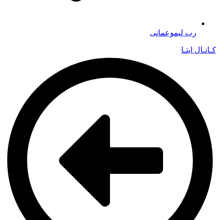
رب لیموعمانی
کـانـال ایتـا