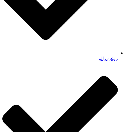
روغن زالو