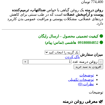
774,400 تومان
روغن درمنه
یک روغن گیاهی با خواص
ضدالتهاب، ترمیم‌کننده
پوست و آرام‌بخش عضلات
است که در طب سنتی برای کاهش
دردهای عضلانی، مشکلات پوستی و مراقبت عمومی بدن کاربرد
دارد.
🟢 کیفیت تضمینی محصول – ارسال رایگان
🟢 09180884852 هاشمی (تماس/ پیام)
میزان سفارش
پاک کردن
روغن درمنه عدد
افزودن به سبد خرید
توضیحات
توضیحات تکمیلی
نظرات (0)
توضیحات
🌿 معرفی روغن درمنه